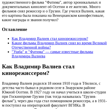
художественного фильма "Фатима", автор хроникальных и
документальных кинолент об Осетии и ее жителях. Много
фильмов снял режиссер и о Грузии. Где учился Валиев, какая
его картина была показана на Венецианском кинофестивале,
какие награды и звания получил?
Оглавление
Как Владимир Валиев стал кинорежиссером?
Какие фильмы Владимир Валиев снял во время Великой
Отечественной войны?
"Ушба" и "Фатима" — самые известные фильмы
Владимира Валиева
Как Владимир Валиев стал
кинорежиссером?
Владимир Валиев родился 18 июня 1910 года в Тбилиси, с
детства часто бывал в родовом селе в Знаурском районе
Южной Осетии. В 1927 году он начал учиться в школе-студии
при Госкинпроме Грузии (так тогда называлась "Грузия-
фильм"), через два года стал помощником режиссера, а в 1931-
м поступил на операторский факультет ВГИКа. В