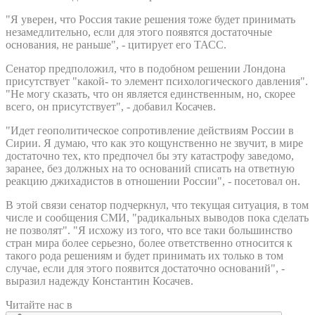
"Я уверен, что Россия такие решения тоже будет принимать
незамедлительно, если для этого появятся достаточные
основания, не раньше", - цитирует его ТАСС.
Сенатор предположил, что в подобном решении Лондона
присутствует "какой- то элемент психологического давления".
"Не могу сказать, что он является единственным, но, скорее
всего, он присутствует", - добавил Косачев.
"Идет геополитическое сопротивление действиям России в
Сирии. Я думаю, что как это кощунственно не звучит, в мире
достаточно тех, кто предпочел бы эту катастрофу заведомо,
заранее, без должных на то оснований списать на ответную
реакцию джихадистов в отношении России", - посетовал он.
В этой связи сенатор подчеркнул, что текущая ситуация, в том
числе и сообщения СМИ, "радикальных выводов пока сделать
не позволят". "Я исхожу из того, что все таки большинство
стран мира более серьезно, более ответственно относится к
такого рода решениям и будет принимать их только в том
случае, если для этого появится достаточно оснований", -
выразил надежду Константин Косачев.
Читайте нас в