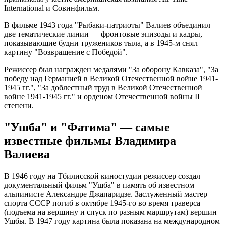
International и Совинфильм.
В фильме 1943 года "Рыбаки-патриоты" Валиев объединил
две тематические линии — фронтовые эпизоды и кадры,
показывающие будни тружеников тыла, а в 1945-м снял
картину "Возвращение с Победой".
Режиссер был награжден медалями "За оборону Кавказа", "За
победу над Германией в Великой Отечественной войне 1941-
1945 гг.", "За доблестный труд в Великой Отечественной
войне 1941-1945 гг." и орденом Отечественной войны II
степени.
"Ушба" и "Фатима" — самые
известные фильмы Владимира
Валиева
В 1946 году на Тбилисской киностудии режиссер создал
документальный фильм "Ушба" в память об известном
альпинисте Александре Джапаридзе. Заслуженный мастер
спорта СССР погиб в октябре 1945-го во время траверса
(подъема на вершину и спуск по разным маршрутам) вершин
Ушбы. В 1947 году картина была показана на международном