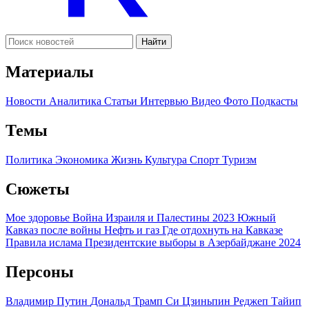
Найти
Материалы
Новости
Аналитика
Статьи
Интервью
Видео
Фото
Подкасты
Темы
Политика
Экономика
Жизнь
Культура
Спорт
Туризм
Сюжеты
Мое здоровье
Война Израиля и Палестины 2023
Южный
Кавказ после войны
Нефть и газ
Где отдохнуть на Кавказе
Правила ислама
Президентские выборы в Азербайджане 2024
Персоны
Владимир Путин
Дональд Трамп
Си Цзиньпин
Реджеп Тайип