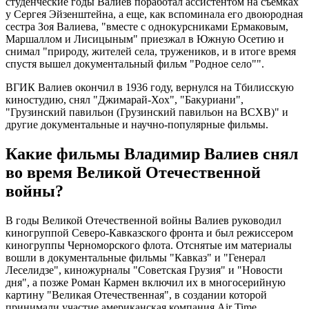
студенческие годы Валиев поработал ассистентом на съемках
у Сергея Эйзенштейна, а еще, как вспоминала его двоюродная
сестра Зоя Валиева, "вместе с однокурсниками Ермаковым,
Маршаллом и Лисицыным" приезжал в Южную Осетию и
снимал "природу, жителей села, тружеников, и в итоге время
спустя вышел документальный фильм "Родное село"".
ВГИК Валиев окончил в 1936 году, вернулся на Тбилисскую
киностудию, снял "Джимарай-Хох", "Бакуриани",
"Грузинский павильон (Грузинский павильон на ВСХВ)" и
другие документальные и научно-популярные фильмы.
Какие фильмы Владимир Валиев снял
во время Великой Отечественной
войны?
В годы Великой Отечественной войны Валиев руководил
киногруппой Северо-Кавказского фронта и был режиссером
киногруппы Черноморского флота. Отснятые им материалы
вошли в документальные фильмы "Кавказ" и "Генерал
Леселидзе", киножурналы "Советская Грузия" и "Новости
дня", а позже Роман Кармен включил их в многосерийную
картину "Великая Отечественная", в создании которой
принимали участие американская компания Air Time