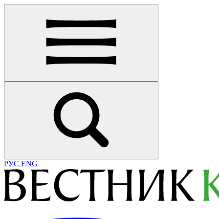
РУС
ENG