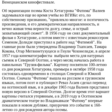
Венецианском кинофестивале.
Об экранизации поэмы Коста Хетагурова "Фатима" Валиев
задумывался еще во время учебы во ВГИКе: его, по
собственному признанию, "привлекло многое: и поэтичность
произведения, и его демократическая направленность, и
вечно живая тема верности долгу, семье, и острый
захватывающий сюжет". В 1956 году он снял документальный
фильм о Хетагурове, а потом вместе с известным режиссером
Семеном Долидзе приступил к работе над "Фатимой". На
главные роли были утверждены Владимир Тхапсаев, Тамара
Кокова, Отар Мегвинетухуцеси и Гиули Чохонелидзе, в апреле
1957 года кинематографисты выбрали места для натурных
съемок в Северной Осетии, а через месяц началась работа в
павильонах "Грузия-фильма". Картину посвятили 100-летию
со дня рождения Хетагурова, премьера в октябре 1958 года
состоялась одновременно в столицах Северной и Южной
Осетии. Сначала "Фатима" вышла на русском и грузинском
языках, потом поэт и публицист Реваз Асаев сделал перевод
на осетинский язык, и в декабре 1965 года Валиев представил
новую версию в Северной Осетии. Долгое время этот вариант
картины считался утерянным, а в 2019 году в Осетинском
драматическом театре во Владикавказе "Фатиму" впервые
показали в новом дубляже, приурочив это событие к 160-
летию со дня рождения автора поэмы.