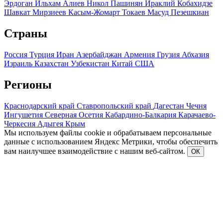
Эрдоган
Ильхам Алиев
Никол Пашинян
Ираклий Кобахидзе
Шавкат Мирзиеев
Касым-Жомарт Токаев
Масуд Пезешкиан
Страны
Россия
Турция
Иран
Азербайджан
Армения
Грузия
Абхазия
Израиль
Казахстан
Узбекистан
Китай
США
Регионы
Краснодарский край
Ставропольский край
Дагестан
Чечня
Ингушетия
Северная Осетия
Кабардино-Балкария
Карачаево-
Черкесия
Адыгея
Крым
Мы используем файлы cookie и обрабатываем персональные
данные с использованием Яндекс Метрики, чтобы обеспечить
вам наилучшее взаимодействие с нашим веб-сайтом.
ОК