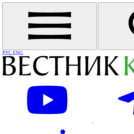
РУС
ENG