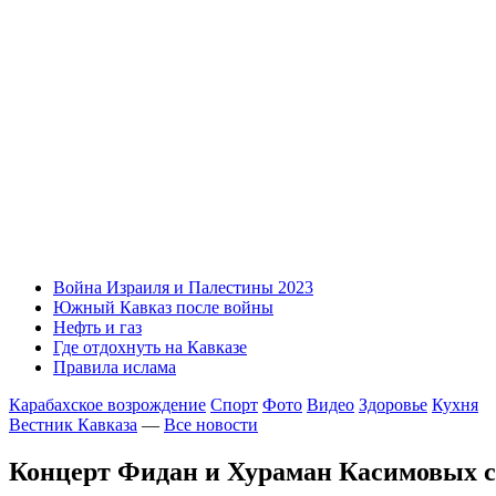
Война Израиля и Палестины 2023
Южный Кавказ после войны
Нефть и газ
Где отдохнуть на Кавказе
Правила ислама
Карабахское возрождение
Спорт
Фото
Видео
Здоровье
Кухня
Вестник Кавказа
—
Все новости
Концерт Фидан и Хураман Касимовых с