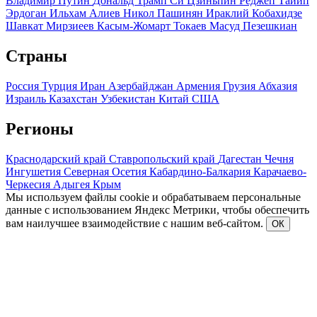
Владимир Путин
Дональд Трамп
Си Цзиньпин
Реджеп Тайип
Эрдоган
Ильхам Алиев
Никол Пашинян
Ираклий Кобахидзе
Шавкат Мирзиеев
Касым-Жомарт Токаев
Масуд Пезешкиан
Страны
Россия
Турция
Иран
Азербайджан
Армения
Грузия
Абхазия
Израиль
Казахстан
Узбекистан
Китай
США
Регионы
Краснодарский край
Ставропольский край
Дагестан
Чечня
Ингушетия
Северная Осетия
Кабардино-Балкария
Карачаево-
Черкесия
Адыгея
Крым
Мы используем файлы cookie и обрабатываем персональные
данные с использованием Яндекс Метрики, чтобы обеспечить
вам наилучшее взаимодействие с нашим веб-сайтом.
ОК