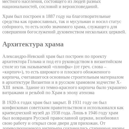
местного населения, состоящего из людей разных
национальностей, сословий и вероисповеданий.
Храм был построен в 1887 году на благотворительные
средства как православных, так и мусульман и носил статус
соборного, то есть особо значимого храма, служащего для
совершения богослужений духовенством нескольких церквей.
Архитектура храма
Александро-Невский храм был построен по проекту
архитектора Гольма и под его руководством в византийском
стиле из так называемой «плинфы» (от греч. слова –
«кирпич»), то есть широкого и плоского обожженного
кирпича, считавшегося основным строительным материалом
в архитектуре Византии и в русском храмовом зодчестве X-
XIII веков. Здание из темно-красного кирпича было украшено
витражами и резьбой по Храм в эпоху атеизма
В 1920-х годах храм был закрыт. В 1931 году он был
конфискован советским правительством и использовался как
краеведческий музей до 1938 года. Лишь в 1946 году храм
был возвращен Русской православной церкви, возобновил
свою работу и открыл свои двери для прихожан. От
дореволюционного интерьера сохранились старинные иконы,