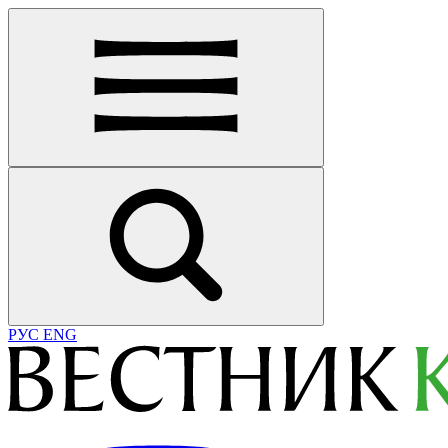
РУС
ENG