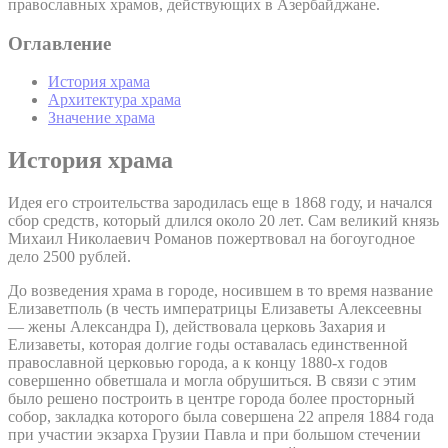
православных храмов, действующих в Азербайджане.
Оглавление
История храма
Архитектура храма
Значение храма
История храма
Идея его строительства зародилась еще в 1868 году, и начался
сбор средств, который длился около 20 лет. Сам великий князь
Михаил Николаевич Романов пожертвовал на богоугодное
дело 2500 рублей.
До возведения храма в городе, носившем в то время название
Елизаветполь (в честь императрицы Елизаветы Алексеевны
— жены Александра I), действовала церковь Захария и
Елизаветы, которая долгие годы оставалась единственной
православной церковью города, а к концу 1880-х годов
совершенно обветшала и могла обрушиться. В связи с этим
было решено построить в центре города более просторный
собор, закладка которого была совершена 22 апреля 1884 года
при участии экзарха Грузии Павла и при большом стечении