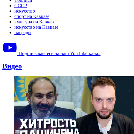
Тбилиси
СССР
искусство
спорт на Кавказе
культура на Кавказе
искусство на Кавказе
награды
Подписывайтесь на наш YouTube-канал
Видео