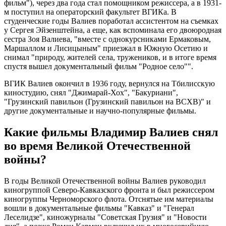
фильм"), через два года стал помощником режиссера, а в 1931-
м поступил на операторский факультет ВГИКа. В
студенческие годы Валиев поработал ассистентом на съемках
у Сергея Эйзенштейна, а еще, как вспоминала его двоюродная
сестра Зоя Валиева, "вместе с однокурсниками Ермаковым,
Маршаллом и Лисицыным" приезжал в Южную Осетию и
снимал "природу, жителей села, тружеников, и в итоге время
спустя вышел документальный фильм "Родное село"".
ВГИК Валиев окончил в 1936 году, вернулся на Тбилисскую
киностудию, снял "Джимарай-Хох", "Бакуриани",
"Грузинский павильон (Грузинский павильон на ВСХВ)" и
другие документальные и научно-популярные фильмы.
Какие фильмы Владимир Валиев снял
во время Великой Отечественной
войны?
В годы Великой Отечественной войны Валиев руководил
киногруппой Северо-Кавказского фронта и был режиссером
киногруппы Черноморского флота. Отснятые им материалы
вошли в документальные фильмы "Кавказ" и "Генерал
Леселидзе", киножурналы "Советская Грузия" и "Новости