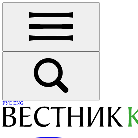
РУС
ENG