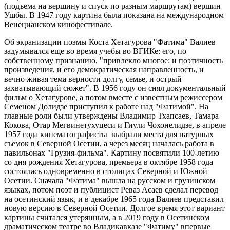
(подъема на вершину и спуск по разным маршрутам) вершин
Ушбы. В 1947 году картина была показана на международном
Венецианском кинофестивале.
Об экранизации поэмы Коста Хетагурова "Фатима" Валиев
задумывался еще во время учебы во ВГИКе: его, по
собственному признанию, "привлекло многое: и поэтичность
произведения, и его демократическая направленность, и
вечно живая тема верности долгу, семье, и острый
захватывающий сюжет". В 1956 году он снял документальный
фильм о Хетагурове, а потом вместе с известным режиссером
Семеном Долидзе приступил к работе над "Фатимой". На
главные роли были утверждены Владимир Тхапсаев, Тамара
Кокова, Отар Мегвинетухуцеси и Гиули Чохонелидзе, в апреле
1957 года кинематографисты выбрали места для натурных
съемок в Северной Осетии, а через месяц началась работа в
павильонах "Грузия-фильма". Картину посвятили 100-летию
со дня рождения Хетагурова, премьера в октябре 1958 года
состоялась одновременно в столицах Северной и Южной
Осетии. Сначала "Фатима" вышла на русском и грузинском
языках, потом поэт и публицист Реваз Асаев сделал перевод
на осетинский язык, и в декабре 1965 года Валиев представил
новую версию в Северной Осетии. Долгое время этот вариант
картины считался утерянным, а в 2019 году в Осетинском
драматическом театре во Владикавказе "Фатиму" впервые