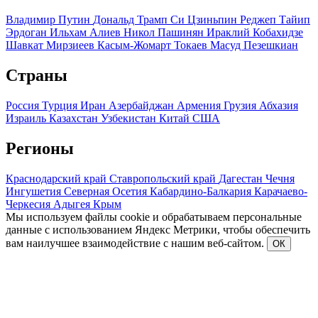
Владимир Путин
Дональд Трамп
Си Цзиньпин
Реджеп Тайип
Эрдоган
Ильхам Алиев
Никол Пашинян
Ираклий Кобахидзе
Шавкат Мирзиеев
Касым-Жомарт Токаев
Масуд Пезешкиан
Страны
Россия
Турция
Иран
Азербайджан
Армения
Грузия
Абхазия
Израиль
Казахстан
Узбекистан
Китай
США
Регионы
Краснодарский край
Ставропольский край
Дагестан
Чечня
Ингушетия
Северная Осетия
Кабардино-Балкария
Карачаево-
Черкесия
Адыгея
Крым
Мы используем файлы cookie и обрабатываем персональные
данные с использованием Яндекс Метрики, чтобы обеспечить
вам наилучшее взаимодействие с нашим веб-сайтом.
ОК