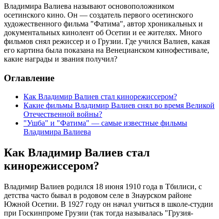
Владимира Валиева называют основоположником
осетинского кино. Он — создатель первого осетинского
художественного фильма "Фатима", автор хроникальных и
документальных кинолент об Осетии и ее жителях. Много
фильмов снял режиссер и о Грузии. Где учился Валиев, какая
его картина была показана на Венецианском кинофестивале,
какие награды и звания получил?
Оглавление
Как Владимир Валиев стал кинорежиссером?
Какие фильмы Владимир Валиев снял во время Великой
Отечественной войны?
"Ушба" и "Фатима" — самые известные фильмы
Владимира Валиева
Как Владимир Валиев стал
кинорежиссером?
Владимир Валиев родился 18 июня 1910 года в Тбилиси, с
детства часто бывал в родовом селе в Знаурском районе
Южной Осетии. В 1927 году он начал учиться в школе-студии
при Госкинпроме Грузии (так тогда называлась "Грузия-