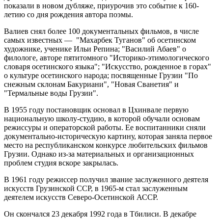
показали в новом дубляже, приурочив это событие к 160-
летию со дня рождения автора поэмы.
Валиев снял более 100 документальных фильмов, в числе
самых известных — "Махарбек Туганов" об осетинском
художнике, ученике Ильи Репина; "Василий Абаев" о
филологе, авторе пятитомного "Историко-этимологического
словаря осетинского языка"; "Искусство, рожденное в горах"
о культуре осетинского народа; посвященные Грузии "По
снежным склонам Бакуриани", "Новая Сванетия" и
"Термальные воды Грузии".
В 1955 году постановщик основал в Цхинвале первую
национальную школу-студию, в которой обучали основам
режиссуры и операторской работы. Ее воспитанники сняли
документально-историческую картину, которая заняла первое
место на республиканском конкурсе любительских фильмов
Грузии. Однако из-за материальных и организационных
проблем студия вскоре закрылась.
В 1961 году режиссер получил звание заслуженного деятеля
искусств Грузинской ССР, в 1965-м стал заслуженным
деятелем искусств Северо-Осетинской АССР.
Он скончался 23 декабря 1992 года в Тбилиси. В декабре