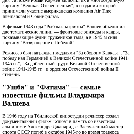
дня", а позже Роман Кармен включил их в многосерийную
картину "Великая Отечественная", в создании которой
принимали участие американская компания Air Time
International и Совинфильм.
В фильме 1943 года "Рыбаки-патриоты" Валиев объединил
две тематические линии — фронтовые эпизоды и кадры,
показывающие будни тружеников тыла, а в 1945-м снял
картину "Возвращение с Победой".
Режиссер был награжден медалями "За оборону Кавказа", "За
победу над Германией в Великой Отечественной войне 1941-
1945 гг.", "За доблестный труд в Великой Отечественной
войне 1941-1945 гг." и орденом Отечественной войны II
степени.
"Ушба" и "Фатима" — самые
известные фильмы Владимира
Валиева
В 1946 году на Тбилисской киностудии режиссер создал
документальный фильм "Ушба" в память об известном
альпинисте Александре Джапаридзе. Заслуженный мастер
спорта СССР погиб в октябре 1945-го во время траверса