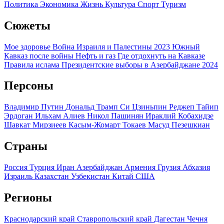
Политика
Экономика
Жизнь
Культура
Спорт
Туризм
Сюжеты
Мое здоровье
Война Израиля и Палестины 2023
Южный
Кавказ после войны
Нефть и газ
Где отдохнуть на Кавказе
Правила ислама
Президентские выборы в Азербайджане 2024
Персоны
Владимир Путин
Дональд Трамп
Си Цзиньпин
Реджеп Тайип
Эрдоган
Ильхам Алиев
Никол Пашинян
Ираклий Кобахидзе
Шавкат Мирзиеев
Касым-Жомарт Токаев
Масуд Пезешкиан
Страны
Россия
Турция
Иран
Азербайджан
Армения
Грузия
Абхазия
Израиль
Казахстан
Узбекистан
Китай
США
Регионы
Краснодарский край
Ставропольский край
Дагестан
Чечня