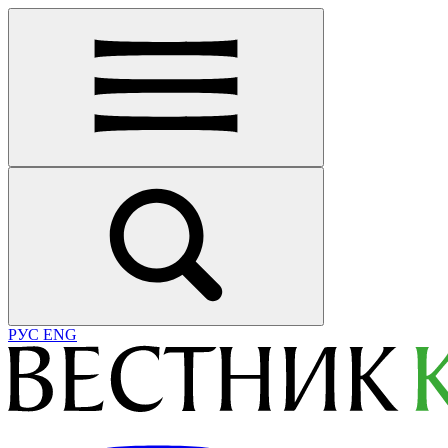
РУС
ENG