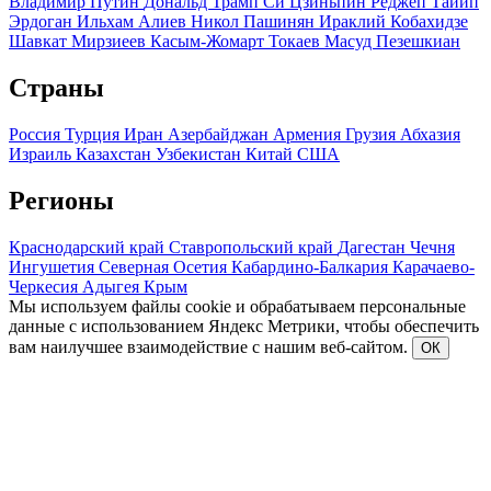
Владимир Путин
Дональд Трамп
Си Цзиньпин
Реджеп Тайип
Эрдоган
Ильхам Алиев
Никол Пашинян
Ираклий Кобахидзе
Шавкат Мирзиеев
Касым-Жомарт Токаев
Масуд Пезешкиан
Страны
Россия
Турция
Иран
Азербайджан
Армения
Грузия
Абхазия
Израиль
Казахстан
Узбекистан
Китай
США
Регионы
Краснодарский край
Ставропольский край
Дагестан
Чечня
Ингушетия
Северная Осетия
Кабардино-Балкария
Карачаево-
Черкесия
Адыгея
Крым
Мы используем файлы cookie и обрабатываем персональные
данные с использованием Яндекс Метрики, чтобы обеспечить
вам наилучшее взаимодействие с нашим веб-сайтом.
ОК