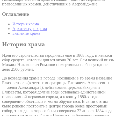
православных храмов, действующих в Азербайджане.
Оглавление
История храма
Архитектура храма
Значение храма
История храма
Идея его строительства зародилась еще в 1868 году, и начался
сбор средств, который длился около 20 лет. Сам великий князь
Михаил Николаевич Романов пожертвовал на богоугодное
дело 2500 рублей.
До возведения храма в городе, носившем в то время название
Елизаветполь (в честь императрицы Елизаветы Алексеевны
— жены Александра I), действовала церковь Захария и
Елизаветы, которая долгие годы оставалась единственной
православной церковью города, а к концу 1880-х годов
совершенно обветшала и могла обрушиться. В связи с этим
было решено построить в центре города более просторный
собор, закладка которого была совершена 22 апреля 1884 года
при участии экзарха Грузии Павла и при большом стечении