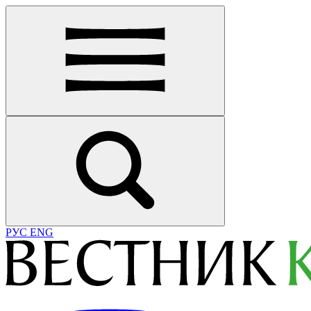
РУС
ENG