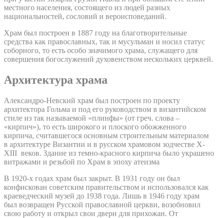
местного населения, состоящего из людей разных
национальностей, сословий и вероисповеданий.
Храм был построен в 1887 году на благотворительные
средства как православных, так и мусульман и носил статус
соборного, то есть особо значимого храма, служащего для
совершения богослужений духовенством нескольких церквей.
Архитектура храма
Александро-Невский храм был построен по проекту
архитектора Гольма и под его руководством в византийском
стиле из так называемой «плинфы» (от греч. слова –
«кирпич»), то есть широкого и плоского обожженного
кирпича, считавшегося основным строительным материалом
в архитектуре Византии и в русском храмовом зодчестве X-
XIII веков. Здание из темно-красного кирпича было украшено
витражами и резьбой по Храм в эпоху атеизма
В 1920-х годах храм был закрыт. В 1931 году он был
конфискован советским правительством и использовался как
краеведческий музей до 1938 года. Лишь в 1946 году храм
был возвращен Русской православной церкви, возобновил
свою работу и открыл свои двери для прихожан. От