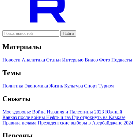
Найти
Материалы
Новости
Аналитика
Статьи
Интервью
Видео
Фото
Подкасты
Темы
Политика
Экономика
Жизнь
Культура
Спорт
Туризм
Сюжеты
Мое здоровье
Война Израиля и Палестины 2023
Южный
Кавказ после войны
Нефть и газ
Где отдохнуть на Кавказе
Правила ислама
Президентские выборы в Азербайджане 2024
Персоны