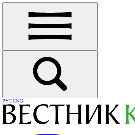
РУС
ENG