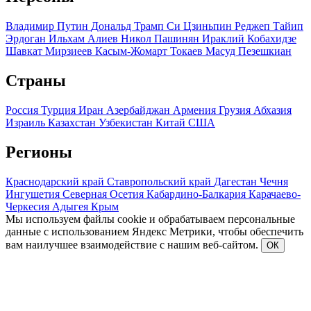
Владимир Путин
Дональд Трамп
Си Цзиньпин
Реджеп Тайип
Эрдоган
Ильхам Алиев
Никол Пашинян
Ираклий Кобахидзе
Шавкат Мирзиеев
Касым-Жомарт Токаев
Масуд Пезешкиан
Страны
Россия
Турция
Иран
Азербайджан
Армения
Грузия
Абхазия
Израиль
Казахстан
Узбекистан
Китай
США
Регионы
Краснодарский край
Ставропольский край
Дагестан
Чечня
Ингушетия
Северная Осетия
Кабардино-Балкария
Карачаево-
Черкесия
Адыгея
Крым
Мы используем файлы cookie и обрабатываем персональные
данные с использованием Яндекс Метрики, чтобы обеспечить
вам наилучшее взаимодействие с нашим веб-сайтом.
ОК