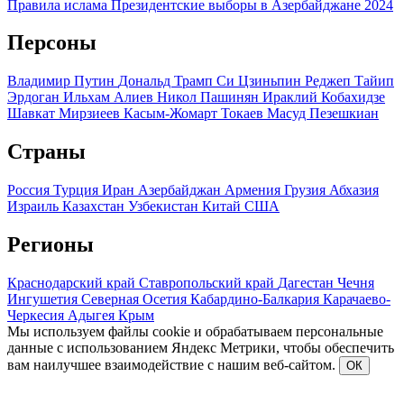
Правила ислама
Президентские выборы в Азербайджане 2024
Персоны
Владимир Путин
Дональд Трамп
Си Цзиньпин
Реджеп Тайип
Эрдоган
Ильхам Алиев
Никол Пашинян
Ираклий Кобахидзе
Шавкат Мирзиеев
Касым-Жомарт Токаев
Масуд Пезешкиан
Страны
Россия
Турция
Иран
Азербайджан
Армения
Грузия
Абхазия
Израиль
Казахстан
Узбекистан
Китай
США
Регионы
Краснодарский край
Ставропольский край
Дагестан
Чечня
Ингушетия
Северная Осетия
Кабардино-Балкария
Карачаево-
Черкесия
Адыгея
Крым
Мы используем файлы cookie и обрабатываем персональные
данные с использованием Яндекс Метрики, чтобы обеспечить
вам наилучшее взаимодействие с нашим веб-сайтом.
ОК