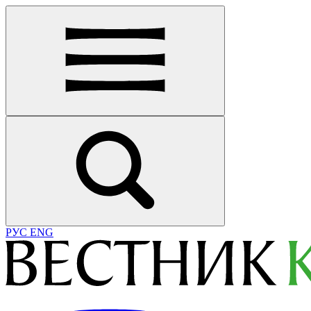
РУС
ENG