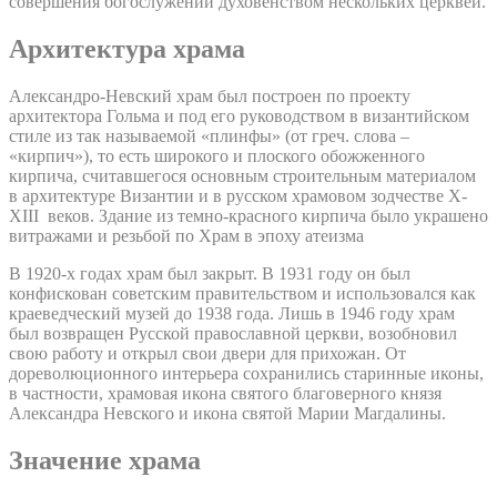
совершения богослужений духовенством нескольких церквей.
Архитектура храма
Александро-Невский храм был построен по проекту
архитектора Гольма и под его руководством в византийском
стиле из так называемой «плинфы» (от греч. слова –
«кирпич»), то есть широкого и плоского обожженного
кирпича, считавшегося основным строительным материалом
в архитектуре Византии и в русском храмовом зодчестве X-
XIII веков. Здание из темно-красного кирпича было украшено
витражами и резьбой по Храм в эпоху атеизма
В 1920-х годах храм был закрыт. В 1931 году он был
конфискован советским правительством и использовался как
краеведческий музей до 1938 года. Лишь в 1946 году храм
был возвращен Русской православной церкви, возобновил
свою работу и открыл свои двери для прихожан. От
дореволюционного интерьера сохранились старинные иконы,
в частности, храмовая икона святого благоверного князя
Александра Невского и икона святой Марии Магдалины.
Значение храма