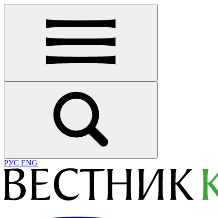
РУС
ENG