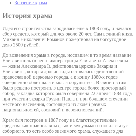
Значение храма
История храма
Идея его строительства зародилась еще в 1868 году, и начался
сбор средств, который длился около 20 лет. Сам великий князь
Михаил Николаевич Романов пожертвовал на богоугодное
дело 2500 рублей.
До возведения храма в городе, носившем в то время название
Елизаветполь (в честь императрицы Елизаветы Алексеевны
— жены Александра I), действовала церковь Захария и
Елизаветы, которая долгие годы оставалась единственной
православной церковью города, а к концу 1880-х годов
совершенно обветшала и могла обрушиться. В связи с этим
было решено построить в центре города более просторный
собор, закладка которого была совершена 22 апреля 1884 года
при участии экзарха Грузии Павла и при большом стечении
местного населения, состоящего из людей разных
национальностей, сословий и вероисповеданий.
Храм был построен в 1887 году на благотворительные
средства как православных, так и мусульман и носил статус
соборного, то есть особо значимого храма, служащего для