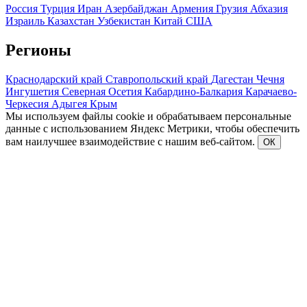
Россия
Турция
Иран
Азербайджан
Армения
Грузия
Абхазия
Израиль
Казахстан
Узбекистан
Китай
США
Регионы
Краснодарский край
Ставропольский край
Дагестан
Чечня
Ингушетия
Северная Осетия
Кабардино-Балкария
Карачаево-
Черкесия
Адыгея
Крым
Мы используем файлы cookie и обрабатываем персональные
данные с использованием Яндекс Метрики, чтобы обеспечить
вам наилучшее взаимодействие с нашим веб-сайтом.
ОК