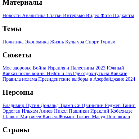
Материалы
Новости
Аналитика
Статьи
Интервью
Видео
Фото
Подкасты
Темы
Политика
Экономика
Жизнь
Культура
Спорт
Туризм
Сюжеты
Мое здоровье
Война Израиля и Палестины 2023
Южный
Кавказ после войны
Нефть и газ
Где отдохнуть на Кавказе
Правила ислама
Президентские выборы в Азербайджане 2024
Персоны
Владимир Путин
Дональд Трамп
Си Цзиньпин
Реджеп Тайип
Эрдоган
Ильхам Алиев
Никол Пашинян
Ираклий Кобахидзе
Шавкат Мирзиеев
Касым-Жомарт Токаев
Масуд Пезешкиан
Страны