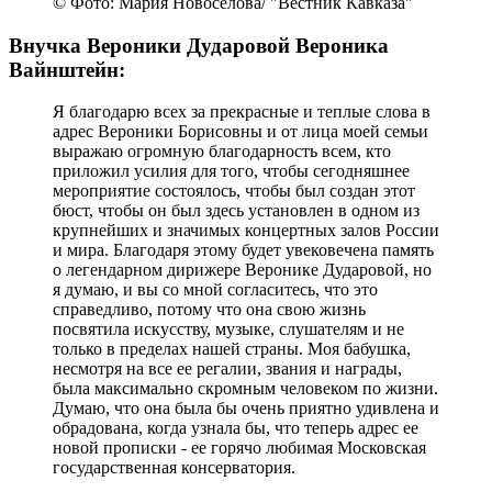
© Фото: Мария Новоселова/ "Вестник Кавказа"
Внучка Вероники Дударовой Вероника
Вайнштейн:
Я благодарю всех за прекрасные и теплые слова в
адрес Вероники Борисовны и от лица моей семьи
выражаю огромную благодарность всем, кто
приложил усилия для того, чтобы сегодняшнее
мероприятие состоялось, чтобы был создан этот
бюст, чтобы он был здесь установлен в одном из
крупнейших и значимых концертных залов России
и мира. Благодаря этому будет увековечена память
о легендарном дирижере Веронике Дударовой, но
я думаю, и вы со мной согласитесь, что это
справедливо, потому что она свою жизнь
посвятила искусству, музыке, слушателям и не
только в пределах нашей страны. Моя бабушка,
несмотря на все ее регалии, звания и награды,
была максимально скромным человеком по жизни.
Думаю, что она была бы очень приятно удивлена и
обрадована, когда узнала бы, что теперь адрес ее
новой прописки - ее горячо любимая Московская
государственная консерватория.