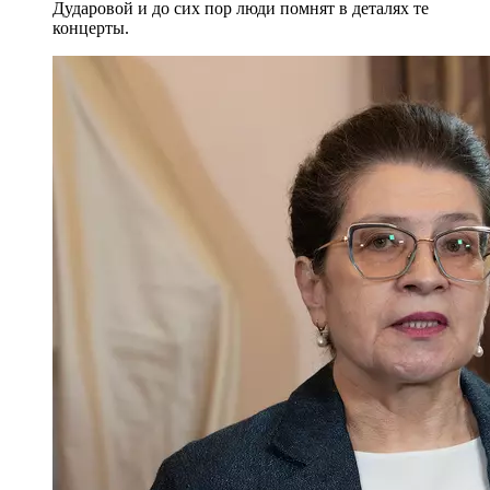
Дударовой и до сих пор люди помнят в деталях те
концерты.