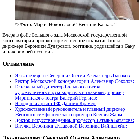
© Фото: Мария Новоселова/ “Вестник Кавказа“
Вчера в фойе Большого зала Московской государственной
консерватории прошло торжественное открытие бюста
дирижера Вероники Дударовой, осетинке, родившейся в Баку
и покорившей весь мир.
Оглавление
Экс-президент Северной Осетии Александр Дзасохов:
Ректор Московской консерватории Александр Соколов:
Генеральный директор Большого театра,
художественный руководитель и главный дирижер
Мариинского театра Валерий Гергиев:
Народный артист РФ Даниил Крамер:
Художественный руководитель и главный дирижер
Женского симфонического оркестра Ксения Жарко:
Доктор искусствоведения, профессор Татьяна Батагова:
Внучка Вероники Дударовой Вероника Вайнштейн:
Экс-президент Северной Осетии Александр