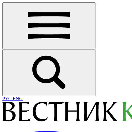
РУС
ENG