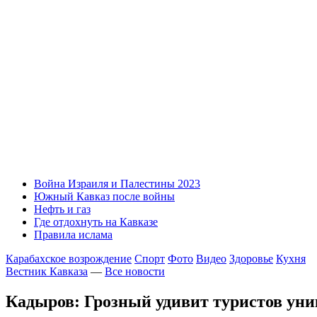
Война Израиля и Палестины 2023
Южный Кавказ после войны
Нефть и газ
Где отдохнуть на Кавказе
Правила ислама
Карабахское возрождение
Спорт
Фото
Видео
Здоровье
Кухня
Вестник Кавказа
—
Все новости
Кадыров: Грозный удивит туристов ун