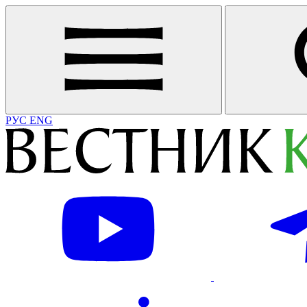
РУС
ENG