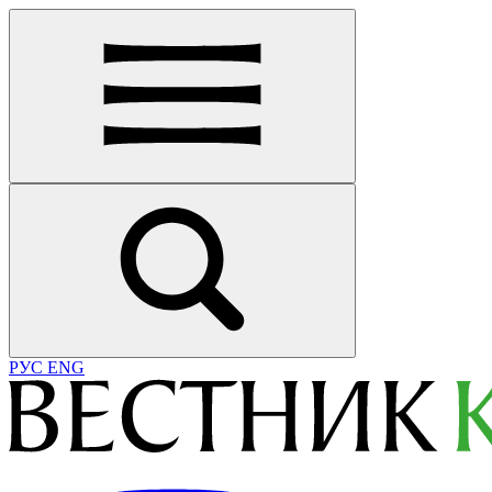
РУС
ENG