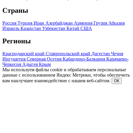
Страны
Россия
Турция
Иран
Азербайджан
Армения
Грузия
Абхазия
Израиль
Казахстан
Узбекистан
Китай
США
Регионы
Краснодарский край
Ставропольский край
Дагестан
Чечня
Ингушетия
Северная Осетия
Кабардино-Балкария
Карачаево-
Черкесия
Адыгея
Крым
Мы используем файлы cookie и обрабатываем персональные
данные с использованием Яндекс Метрики, чтобы обеспечить
вам наилучшее взаимодействие с нашим веб-сайтом.
ОК