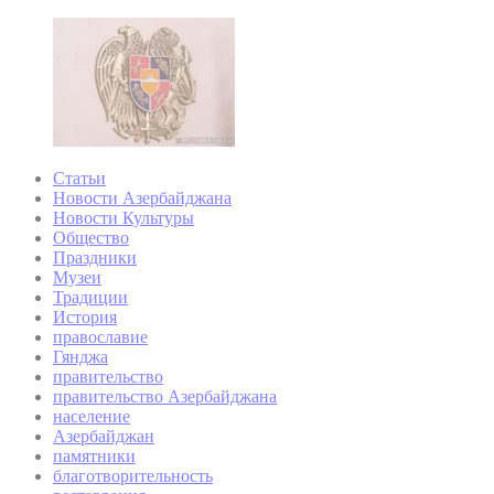
Статьи
Новости Азербайджана
Новости Культуры
Общество
Праздники
Музеи
Традиции
История
православие
Гянджа
правительство
правительство Азербайджана
население
Азербайджан
памятники
благотворительность