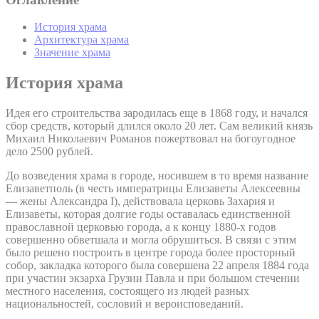
История храма
Архитектура храма
Значение храма
История храма
Идея его строительства зародилась еще в 1868 году, и начался
сбор средств, который длился около 20 лет. Сам великий князь
Михаил Николаевич Романов пожертвовал на богоугодное
дело 2500 рублей.
До возведения храма в городе, носившем в то время название
Елизаветполь (в честь императрицы Елизаветы Алексеевны
— жены Александра I), действовала церковь Захария и
Елизаветы, которая долгие годы оставалась единственной
православной церковью города, а к концу 1880-х годов
совершенно обветшала и могла обрушиться. В связи с этим
было решено построить в центре города более просторный
собор, закладка которого была совершена 22 апреля 1884 года
при участии экзарха Грузии Павла и при большом стечении
местного населения, состоящего из людей разных
национальностей, сословий и вероисповеданий.