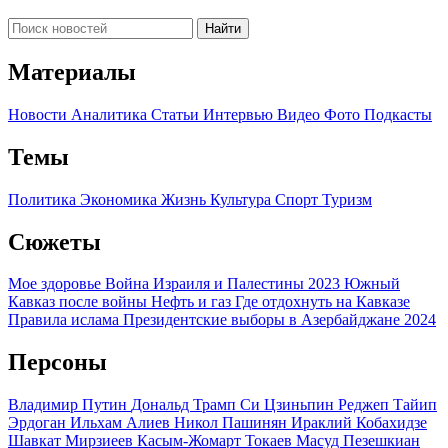
Найти
Материалы
Новости
Аналитика
Статьи
Интервью
Видео
Фото
Подкасты
Темы
Политика
Экономика
Жизнь
Культура
Спорт
Туризм
Сюжеты
Мое здоровье
Война Израиля и Палестины 2023
Южный
Кавказ после войны
Нефть и газ
Где отдохнуть на Кавказе
Правила ислама
Президентские выборы в Азербайджане 2024
Персоны
Владимир Путин
Дональд Трамп
Си Цзиньпин
Реджеп Тайип
Эрдоган
Ильхам Алиев
Никол Пашинян
Ираклий Кобахидзе
Шавкат Мирзиеев
Касым-Жомарт Токаев
Масуд Пезешкиан