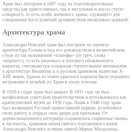
Храм был построен в 1887 году на благотворительные
средства как православных, так и мусульман и носил статус
соборного, то есть особо значимого храма, служащего для
совершения богослужений духовенством нескольких церквей.
Архитектура храма
Александро-Невский храм был построен по проекту
архитектора Гольма и под его руководством в византийском
стиле из так называемой «плинфы» (от греч. слова –
«кирпич»), то есть широкого и плоского обожженного
кирпича, считавшегося основным строительным материалом
в архитектуре Византии и в русском храмовом зодчестве X-
XIII веков. Здание из темно-красного кирпича было украшено
витражами и резьбой по Храм в эпоху атеизма
В 1920-х годах храм был закрыт. В 1931 году он был
конфискован советским правительством и использовался как
краеведческий музей до 1938 года. Лишь в 1946 году храм
был возвращен Русской православной церкви, возобновил
свою работу и открыл свои двери для прихожан. От
дореволюционного интерьера сохранились старинные иконы,
в частности, храмовая икона святого благоверного князя
Александра Невского и икона святой Марии Магдалины.