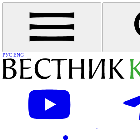
РУС
ENG