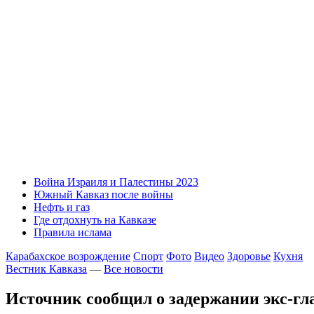
Война Израиля и Палестины 2023
Южный Кавказ после войны
Нефть и газ
Где отдохнуть на Кавказе
Правила ислама
Карабахское возрождение
Спорт
Фото
Видео
Здоровье
Кухня
Вестник Кавказа
—
Все новости
Источник сообщил о задержании экс-гл