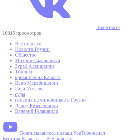
Вконтакте
10815 просмотров
Все новости
Новости Грузии
Общество
Михаил Саакашвили
Зураб Адеишвили
Тбилиси
криминал на Кавказе
Вано Мерабишвили
Гиги Угулава
суды
гонения на чиновников в Грузии
Давид Кезерашвили
Валерий Гелашвили
Подписывайтесь на наш YouTube-канал
Вестник Кавказа
—
Все новости