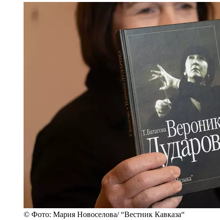
© Фото: Мария Новоселова/ “Вестник Кавказа“