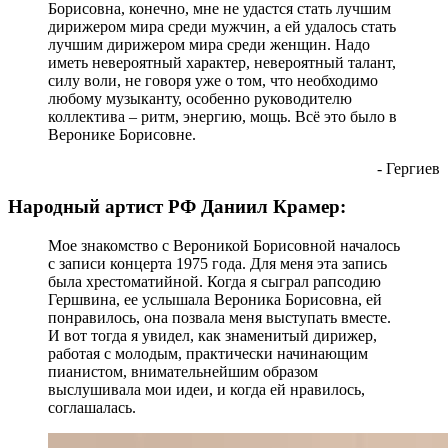
Борисовна, конечно, мне не удастся стать лучшим
дирижером мира среди мужчин, а ей удалось стать
лучшим дирижером мира среди женщин. Надо
иметь невероятный характер, невероятный талант,
силу воли, не говоря уже о том, что необходимо
любому музыканту, особенно руководителю
коллектива – ритм, энергию, мощь. Всё это было в
Веронике Борисовне.
- Гергиев
Народный артист РФ Даниил Крамер:
Мое знакомство с Вероникой Борисовной началось
с записи концерта 1975 года. Для меня эта запись
была хрестоматийной. Когда я сыграл рапсодию
Гершвина, ее услышала Вероника Борисовна, ей
понравилось, она позвала меня выступать вместе.
И вот тогда я увидел, как знаменитый дирижер,
работая с молодым, практически начинающим
пианистом, внимательнейшим образом
выслушивала мои идеи, и когда ей нравилось,
соглашалась.