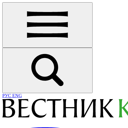
РУС
ENG