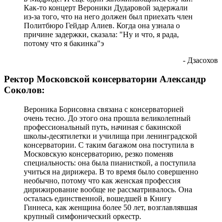
Как-то концерт Вероники Дударовой задержали
из-за того, что на него должен был приехать член
Политбюро Гейдар Алиев. Когда она узнала о
причине задержки, сказала: "Ну и что, я рада,
потому что я бакинка"э
- Дзасохов
Ректор Московской консерватории Александр
Соколов:
Вероника Борисовна связана с консерваторией
очень тесно. До этого она прошла великолепный
профессиональный путь, начиная с бакинской
школы-десятилетки и училища при ленинградской
консерватории. С таким багажом она поступила в
Московскую консерваторию, резко поменяв
специальность: она была пианисткой, а поступила
учиться на дирижера. В то время было совершенно
необычно, потому что как женская профессия
дирижирование вообще не рассматривалось. Она
осталась единственной, вошедшей в Книгу
Гиннеса, как женщина более 50 лет, возглавлявшая
крупный симфонический оркестр.