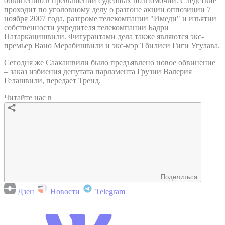
обвинению в превышении судебных полномочий. Следствие
проходит по уголовному делу о разгоне акции оппозиции 7
ноября 2007 года, разгроме телекомпании "Имеди" и изъятии
собственности учредителя телекомпании Бадри
Патаркацишвили. Фигурантами дела также являются экс-
премьер Вано Мерабишвили и экс-мэр Тбилиси Гиги Угулава.
Сегодня же Саакашвили было предъявлено новое обвинение
– заказ избиения депутата парламента Грузии Валерия
Гелашвили, передает Тренд.
Читайте нас в
Поделиться
Дзен
Новости
Telegram