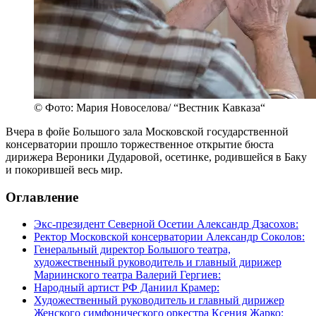
© Фото: Мария Новоселова/ “Вестник Кавказа“
Вчера в фойе Большого зала Московской государственной
консерватории прошло торжественное открытие бюста
дирижера Вероники Дударовой, осетинке, родившейся в Баку
и покорившей весь мир.
Оглавление
Экс-президент Северной Осетии Александр Дзасохов:
Ректор Московской консерватории Александр Соколов:
Генеральный директор Большого театра,
художественный руководитель и главный дирижер
Мариинского театра Валерий Гергиев:
Народный артист РФ Даниил Крамер:
Художественный руководитель и главный дирижер
Женского симфонического оркестра Ксения Жарко: