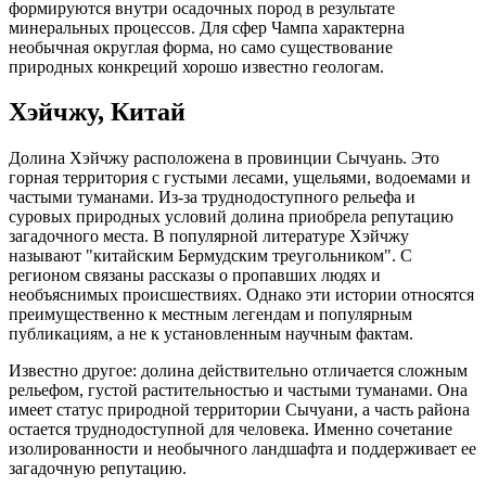
формируются внутри осадочных пород в результате
минеральных процессов. Для сфер Чампа характерна
необычная округлая форма, но само существование
природных конкреций хорошо известно геологам.
Хэйчжу, Китай
Долина Хэйчжу расположена в провинции Сычуань. Это
горная территория с густыми лесами, ущельями, водоемами и
частыми туманами. Из-за труднодоступного рельефа и
суровых природных условий долина приобрела репутацию
загадочного места. В популярной литературе Хэйчжу
называют "китайским Бермудским треугольником". С
регионом связаны рассказы о пропавших людях и
необъяснимых происшествиях. Однако эти истории относятся
преимущественно к местным легендам и популярным
публикациям, а не к установленным научным фактам.
Известно другое: долина действительно отличается сложным
рельефом, густой растительностью и частыми туманами. Она
имеет статус природной территории Сычуани, а часть района
остается труднодоступной для человека. Именно сочетание
изолированности и необычного ландшафта и поддерживает ее
загадочную репутацию.