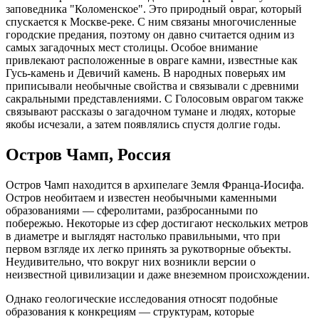
заповедника "Коломенское". Это природный овраг, который
спускается к Москве-реке. С ним связаны многочисленные
городские предания, поэтому он давно считается одним из
самых загадочных мест столицы. Особое внимание
привлекают расположенные в овраге камни, известные как
Гусь-камень и Девичий камень. В народных поверьях им
приписывали необычные свойства и связывали с древними
сакральными представлениями. С Голосовым оврагом также
связывают рассказы о загадочном тумане и людях, которые
якобы исчезали, а затем появлялись спустя долгие годы.
Остров Чамп, Россия
Остров Чамп находится в архипелаге Земля Франца-Иосифа.
Остров необитаем и известен необычными каменными
образованиями — сферолитами, разбросанными по
побережью. Некоторые из сфер достигают нескольких метров
в диаметре и выглядят настолько правильными, что при
первом взгляде их легко принять за рукотворные объекты.
Неудивительно, что вокруг них возникли версии о
неизвестной цивилизации и даже внеземном происхождении.
Однако геологические исследования относят подобные
образования к конкрециям — структурам, которые