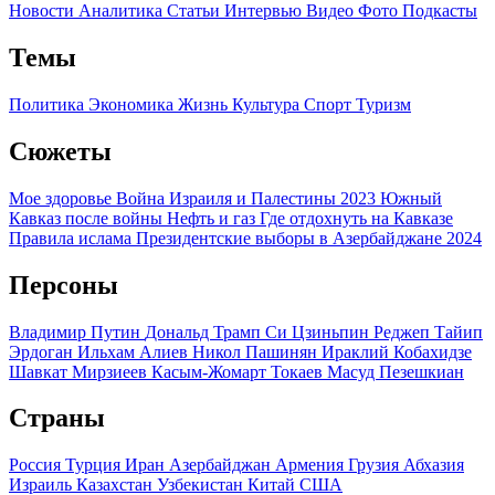
Новости
Аналитика
Статьи
Интервью
Видео
Фото
Подкасты
Темы
Политика
Экономика
Жизнь
Культура
Спорт
Туризм
Сюжеты
Мое здоровье
Война Израиля и Палестины 2023
Южный
Кавказ после войны
Нефть и газ
Где отдохнуть на Кавказе
Правила ислама
Президентские выборы в Азербайджане 2024
Персоны
Владимир Путин
Дональд Трамп
Си Цзиньпин
Реджеп Тайип
Эрдоган
Ильхам Алиев
Никол Пашинян
Ираклий Кобахидзе
Шавкат Мирзиеев
Касым-Жомарт Токаев
Масуд Пезешкиан
Страны
Россия
Турция
Иран
Азербайджан
Армения
Грузия
Абхазия
Израиль
Казахстан
Узбекистан
Китай
США