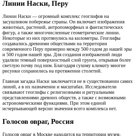
Линии Наски, Перу
Линии Наски — огромный комплекс геоглифов на
засушливом побережье страны. Он включает изображения
животных, растений, антропоморфных и фантастических
фигур, а также многочисленные геометрические линии.
Некоторые из них протянулись на километры. Геоглифы
создавались древними обществами на территории
современного Перу примерно между 500 годом до нашей эры
и 500 годом нашей эры. Для создания изображений люди
удаляли темный поверхностный слой грунта, открывая более
светлую почву под ним. Благодаря сухому климату многие
рисунки сохранились на протяжении столетий.
Главная загадка Наски заключается не в существовании самих
линий, а в их назначении и масштабах. Исследователи
связывают геоглифы с религиозными и ритуальными
представлениями древних обществ, а также с возможными
астрономическими функциями. При этом единой
исчерпывающей версии значения всего комплекса нет.
Голосов овраг, Россия
Голосов овраг в Москве находится на территории музея-