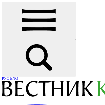
РУС
ENG