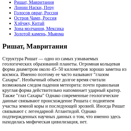
Ришат, Мавритания
Линии Наски, Перу
Голосов овраг, Россия
Остров Чамп, Россия
Хэйчжу, Китай
Зона молчания, Мексика
Золотой камень, Мьянма
Ришат, Мавритания
Структура Ришат — одно из самых узнаваемых
геологических образований планеты. Огромная кольцевая
форма диаметром около 45–50 километров хорошо заметна из
космоса. Именно поэтому ее часто называют "глазом
Сахары". Необычный объект долгое время считали
возможным следом падения метеорита: почти правильная
круглая форма действительно напоминает ударный кратер.
Также "глаз Сахары" Однако современные геологические
данные связывают происхождение Ришата с поднятием
участка земной коры и последующей эрозией. Иногда Ришат
связывают с легендарной Атлантидой. Однако
подтвержденных научных данных о том, что именно здесь
находилась мифическая цивилизация, нет.