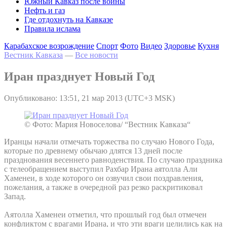
Южный Кавказ после войны
Нефть и газ
Где отдохнуть на Кавказе
Правила ислама
Карабахское возрождение
Спорт
Фото
Видео
Здоровье
Кухня
Вестник Кавказа
—
Все новости
Иран празднует Новый Год
Опубликовано: 13:51, 21 мар 2013 (UTC+3 MSK)
© Фото: Мария Новоселова/ “Вестник Кавказа“
Иранцы начали отмечать торжества по случаю Нового Года,
которые по древнему обычаю длятся 13 дней после
празднования весеннего равноденствия. По случаю праздника
с телеобращением выступил Рахбар Ирана аятолла Али
Хаменеи, в ходе которого он озвучил свои поздравления,
пожелания, а также в очередной раз резко раскритиковал
Запад.
Аятолла Хаменеи отметил, что прошлый год был отмечен
конфликтом с врагами Ирана, и что эти враги целились как на