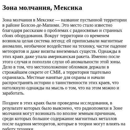
Зона молчания, Мексика
Зона молчания в Мексике — название пустынной территории
в районе Болсон-де-Мапими. Это место стало известно
благодаря рассказам о проблемах с радиосвязью и странных
сбоях оборудования. Вокруг территории со временем
возникла целая система легенд: ей приписывали магнитные
аномалии, необычное воздействие на технику, частое падение
метеоритов и даже визиты внеземных существ. Однажды в
этих краях даже упала американская ракета. Именно после
этого случая и поползли слухи об аномальности этой зоны.
Дело в том, что местоположение обломков держали в
строжайшем секрете от СМИ, а территория тщательно
охранялась. Местные нанятые для охраны и начали
распространять истории о таинственности этих краев, что
натолкнуло однажды на мысль о том, что на этом можно и
заработать.
Позднее в этих краях были проведены исследования, в
результате которых было выяснено, что радиопомехи в Зоне
молчания могут возникать по вполне земным причинам,
среди которых большое содержание магнитных металлов
после падения метеоритов, которые в теории могут влиять на
работу техники.