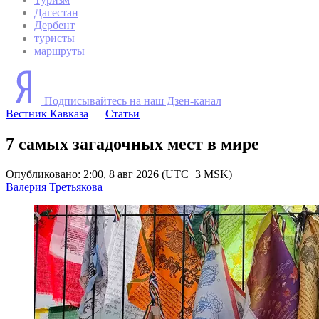
Дагестан
Дербент
туристы
маршруты
Подписывайтесь на наш Дзен-канал
Вестник Кавказа
—
Статьи
7 самых загадочных мест в мире
Опубликовано: 2:00, 8 авг 2026 (UTC+3 MSK)
Валерия Третьякова