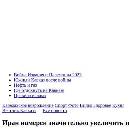
Война Израиля и Палестины 2023
Южный Кавказ после войны
Нефть и газ
Где отдохнуть на Кавказе
Правила ислама
Карабахское возрождение
Спорт
Фото
Видео
Здоровье
Кухня
Вестник Кавказа
—
Все новости
Иран намерен значительно увеличить п