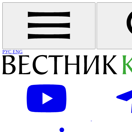
РУС
ENG