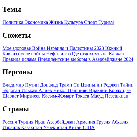
Темы
Политика
Экономика
Жизнь
Культура
Спорт
Туризм
Сюжеты
Мое здоровье
Война Израиля и Палестины 2023
Южный
Кавказ после войны
Нефть и газ
Где отдохнуть на Кавказе
Правила ислама
Президентские выборы в Азербайджане 2024
Персоны
Владимир Путин
Дональд Трамп
Си Цзиньпин
Реджеп Тайип
Эрдоган
Ильхам Алиев
Никол Пашинян
Ираклий Кобахидзе
Шавкат Мирзиеев
Касым-Жомарт Токаев
Масуд Пезешкиан
Страны
Россия
Турция
Иран
Азербайджан
Армения
Грузия
Абхазия
Израиль
Казахстан
Узбекистан
Китай
США