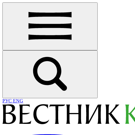
РУС
ENG