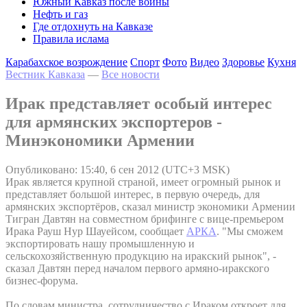
Южный Кавказ после войны
Нефть и газ
Где отдохнуть на Кавказе
Правила ислама
Карабахское возрождение
Спорт
Фото
Видео
Здоровье
Кухня
Вестник Кавказа
—
Все новости
Ирак представляет особый интерес
для армянских экспортеров -
Минэкономики Армении
Опубликовано: 15:40, 6 сен 2012 (UTC+3 MSK)
Ирак является крупной страной, имеет огромный рынок и
представляет большой интерес, в первую очередь, для
армянских экспортёров, сказал министр экономики Армении
Тигран Давтян на совместном брифинге с вице-премьером
Ирака Рауш Нур Шауейсом, сообщает
АРКА
. "Мы сможем
экспортировать нашу промышленную и
сельскохозяйственную продукцию на иракский рынок", -
сказал Давтян перед началом первого армяно-иракского
бизнес-форума.
По словам министра, сотрудничество с Ираком откроет для