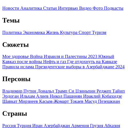
Новости
Аналитика
Статьи
Интервью
Видео
Фото
Подкасты
Темы
Политика
Экономика
Жизнь
Культура
Спорт
Туризм
Сюжеты
Мое здоровье
Война Израиля и Палестины 2023
Южный
Кавказ после войны
Нефть и газ
Где отдохнуть на Кавказе
Правила ислама
Президентские выборы в Азербайджане 2024
Персоны
Владимир Путин
Дональд Трамп
Си Цзиньпин
Реджеп Тайип
Эрдоган
Ильхам Алиев
Никол Пашинян
Ираклий Кобахидзе
Шавкат Мирзиеев
Касым-Жомарт Токаев
Масуд Пезешкиан
Страны
Россия
Турция
Иран
Азербайджан
Армения
Грузия
Абхазия