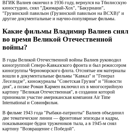
ВГИК Валиев окончил в 1936 году, вернулся на Тбилисскую
киностудию, снял "Джимарай-Хох", "Бакуриани",
"Грузинский павильон (Грузинский павильон на ВСХВ)" и
другие документальные и научно-популярные фильмы.
Какие фильмы Владимир Валиев снял
во время Великой Отечественной
войны?
В годы Великой Отечественной войны Валиев руководил
киногруппой Северо-Кавказского фронта и был режиссером
киногруппы Черноморского флота. Отснятые им материалы
вошли в документальные фильмы "Кавказ" и "Генерал
Леселидзе", киножурналы "Советская Грузия" и "Новости
дня", а позже Роман Кармен включил их в многосерийную
картину "Великая Отечественная", в создании которой
принимали участие американская компания Air Time
International и Совинфильм.
В фильме 1943 года "Рыбаки-патриоты" Валиев объединил
две тематические линии — фронтовые эпизоды и кадры,
показывающие будни тружеников тыла, а в 1945-м снял
картину "Возвращение с Победой".