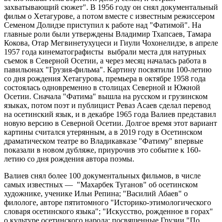
захватывающий сюжет". В 1956 году он снял документальный
фильм о Хетагурове, а потом вместе с известным режиссером
Семеном Долидзе приступил к работе над "Фатимой". На
главные роли были утверждены Владимир Тхапсаев, Тамара
Кокова, Отар Мегвинетухуцеси и Гиули Чохонелидзе, в апреле
1957 года кинематографисты выбрали места для натурных
съемок в Северной Осетии, а через месяц началась работа в
павильонах "Грузия-фильма". Картину посвятили 100-летию
со дня рождения Хетагурова, премьера в октябре 1958 года
состоялась одновременно в столицах Северной и Южной
Осетии. Сначала "Фатима" вышла на русском и грузинском
языках, потом поэт и публицист Реваз Асаев сделал перевод
на осетинский язык, и в декабре 1965 года Валиев представил
новую версию в Северной Осетии. Долгое время этот вариант
картины считался утерянным, а в 2019 году в Осетинском
драматическом театре во Владикавказе "Фатиму" впервые
показали в новом дубляже, приурочив это событие к 160-
летию со дня рождения автора поэмы.
Валиев снял более 100 документальных фильмов, в числе
самых известных — "Махарбек Туганов" об осетинском
художнике, ученике Ильи Репина; "Василий Абаев" о
филологе, авторе пятитомного "Историко-этимологического
словаря осетинского языка"; "Искусство, рожденное в горах"
о культуре осетинского народа; посвященные Грузии "По