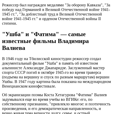
Режиссер был награжден медалями "За оборону Кавказа", "За
победу над Германией в Великой Отечественной войне 1941-
1945 гг.", "За доблестный труд в Великой Отечественной
войне 1941-1945 гг." и орденом Отечественной войны II
степени.
"Ушба" и "Фатима" — самые
известные фильмы Владимира
Валиева
В 1946 году на Тбилисской киностудии режиссер создал
документальный фильм "Ушба" в память об известном
альпинисте Александре Джапаридзе. Заслуженный мастер
спорта СССР погиб в октябре 1945-го во время траверса
(подъема на вершину и спуск по разным маршрутам) вершин
Ушбы. В 1947 году картина была показана на международном
Венецианском кинофестивале.
Об экранизации поэмы Коста Хетагурова "Фатима" Валиев
задумывался еще во время учебы во ВГИКе: его, по
собственному признанию, "привлекло многое: и поэтичность
произведения, и его демократическая направленность, и
вечно живая тема верности долгу, семье, и острый