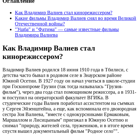
Оглавление
Как Владимир Валиев стал кинорежиссером?
Какие фильмы Владимир Валиев снял во время Великой
Отечественной войны?
"Ушба" и "Фатима" — самые известные фильмы
Владимира Валиева
Как Владимир Валиев стал
кинорежиссером?
Владимир Валиев родился 18 июня 1910 года в Тбилиси, с
детства часто бывал в родовом селе в Знаурском районе
Южной Осетии. В 1927 году он начал учиться в школе-студии
при Госкинпроме Грузии (так тогда называлась "Грузия-
фильм"), через два года стал помощником режиссера, а в 1931-
м поступил на операторский факультет ВГИКа. В
студенческие годы Валиев поработал ассистентом на съемках
у Сергея Эйзенштейна, а еще, как вспоминала его двоюродная
сестра Зоя Валиева, "вместе с однокурсниками Ермаковым,
Маршаллом и Лисицыным" приезжал в Южную Осетию и
снимал "природу, жителей села, тружеников, и в итоге время
спустя вышел документальный фильм "Родное село"".