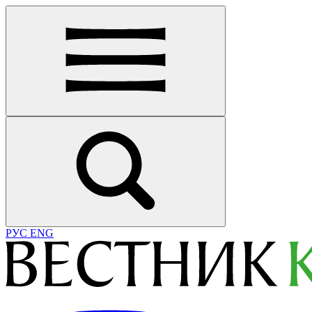
РУС
ENG