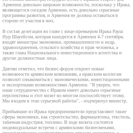
Армении довольно широкие возможности, поскольку у Ирака,
являющегося соседом Армении, есть довольно серьезные
программы развития, и Армения не должна оставаться в
стороне от участия в них.
В состав делегации во главе с вице-премьером Ирака Рауш
Нур Шауейсом, которая находится в Армении 4-7 сентября,
входят министры экономики, промышленности и недр,
здравоохранения, сельского хозяйства и прав человека, а
также глава Национального инвестиционного агентства и
другие должностные лица.
Давтян отметил, что бизнес-форум откроет новые
возможности армянским компаниям, а иракским коллегам
позволит ознакомиться с экономическими, инвестиционными
и экспортными возможностями Армении. "Я уверен, что
наше сотрудничество с Ираком имеет довольно серьезные
перспективы и этот визит во многом поспособствует этому.
Мы входим в этап серьезной работы", - подчеркнул министр.
Прибывшие из Ирака предприниматели представляют такие
сферы экономики, как строительство, фармацевтика, текстиль,
табачная индустрия, топливо. В ходе визита состоятся
индивидуальные встречи с армянскими бизнесменами,
представляющие соответствующие отрасли экономики, а