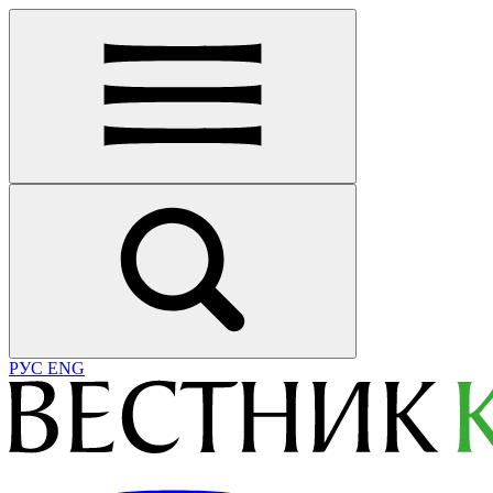
РУС
ENG