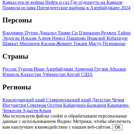
Кавказ после войны
Нефть и газ
Где отдохнуть на Кавказе
Правила ислама
Президентские выборы в Азербайджане 2024
Персоны
Владимир Путин
Дональд Трамп
Си Цзиньпин
Реджеп Тайип
Эрдоган
Ильхам Алиев
Никол Пашинян
Ираклий Кобахидзе
Шавкат Мирзиеев
Касым-Жомарт Токаев
Масуд Пезешкиан
Страны
Россия
Турция
Иран
Азербайджан
Армения
Грузия
Абхазия
Израиль
Казахстан
Узбекистан
Китай
США
Регионы
Краснодарский край
Ставропольский край
Дагестан
Чечня
Ингушетия
Северная Осетия
Кабардино-Балкария
Карачаево-
Черкесия
Адыгея
Крым
Мы используем файлы cookie и обрабатываем персональные
данные с использованием Яндекс Метрики, чтобы обеспечить
вам наилучшее взаимодействие с нашим веб-сайтом.
ОК