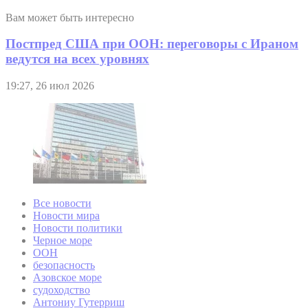
Вам может быть интересно
Постпред США при ООН: переговоры с Ираном
ведутся на всех уровнях
19:27, 26 июл 2026
Все новости
Новости мира
Новости политики
Черное море
ООН
безопасность
Азовское море
судоходство
Антониу Гутерриш