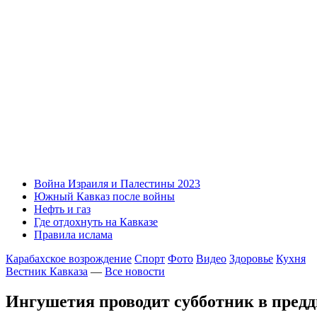
Война Израиля и Палестины 2023
Южный Кавказ после войны
Нефть и газ
Где отдохнуть на Кавказе
Правила ислама
Карабахское возрождение
Спорт
Фото
Видео
Здоровье
Кухня
Вестник Кавказа
—
Все новости
Ингушетия проводит субботник в пред