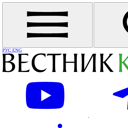
РУС
ENG