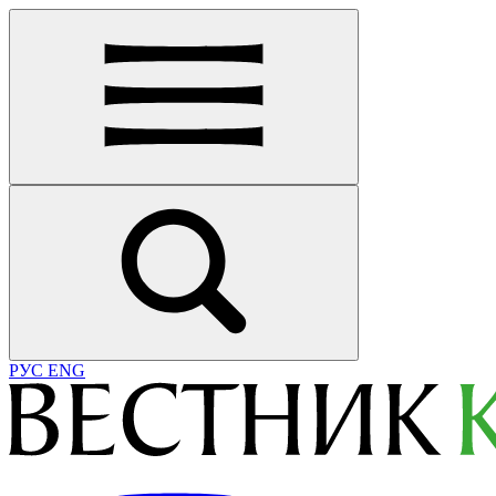
РУС
ENG