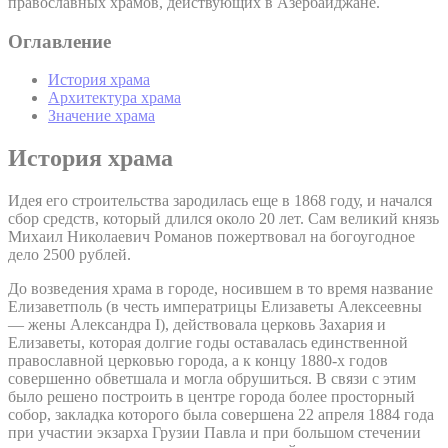
православных храмов, действующих в Азербайджане.
Оглавление
История храма
Архитектура храма
Значение храма
История храма
Идея его строительства зародилась еще в 1868 году, и начался
сбор средств, который длился около 20 лет. Сам великий князь
Михаил Николаевич Романов пожертвовал на богоугодное
дело 2500 рублей.
До возведения храма в городе, носившем в то время название
Елизаветполь (в честь императрицы Елизаветы Алексеевны
— жены Александра I), действовала церковь Захария и
Елизаветы, которая долгие годы оставалась единственной
православной церковью города, а к концу 1880-х годов
совершенно обветшала и могла обрушиться. В связи с этим
было решено построить в центре города более просторный
собор, закладка которого была совершена 22 апреля 1884 года
при участии экзарха Грузии Павла и при большом стечении