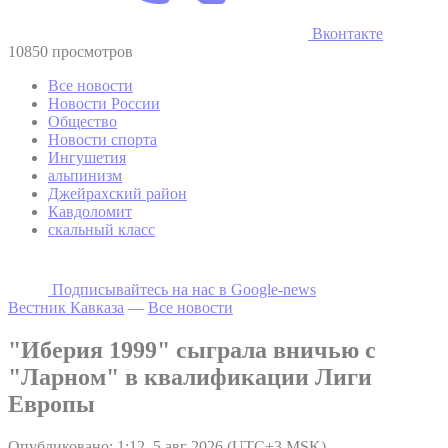
Вконтакте
10850 просмотров
Все новости
Новости России
Общество
Новости спорта
Ингушетия
альпинизм
Джейрахский район
Кавдоломит
скальный класс
Подписывайтесь на наc в Google-news
Вестник Кавказа
—
Все новости
"Иберия 1999" сыграла вничью с
"Ларном" в квалификации Лиги
Европы
Опубликовано: 1:12, 5 авг 2026 (UTC+3 MSK)