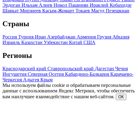
Эрдоган
Ильхам Алиев
Никол Пашинян
Ираклий Кобахидзе
Шавкат Мирзиеев
Касым-Жомарт Токаев
Масуд Пезешкиан
Страны
Россия
Турция
Иран
Азербайджан
Армения
Грузия
Абхазия
Израиль
Казахстан
Узбекистан
Китай
США
Регионы
Краснодарский край
Ставропольский край
Дагестан
Чечня
Ингушетия
Северная Осетия
Кабардино-Балкария
Карачаево-
Черкесия
Адыгея
Крым
Мы используем файлы cookie и обрабатываем персональные
данные с использованием Яндекс Метрики, чтобы обеспечить
вам наилучшее взаимодействие с нашим веб-сайтом.
ОК