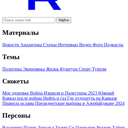
Найти
Материалы
Новости
Аналитика
Статьи
Интервью
Видео
Фото
Подкасты
Темы
Политика
Экономика
Жизнь
Культура
Спорт
Туризм
Сюжеты
Мое здоровье
Война Израиля и Палестины 2023
Южный
Кавказ после войны
Нефть и газ
Где отдохнуть на Кавказе
Правила ислама
Президентские выборы в Азербайджане 2024
Персоны
Владимир Путин
Дональд Трамп
Си Цзиньпин
Реджеп Тайип