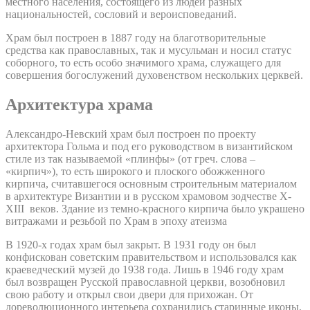
местного населения, состоящего из людей разных
национальностей, сословий и вероисповеданий.
Храм был построен в 1887 году на благотворительные
средства как православных, так и мусульман и носил статус
соборного, то есть особо значимого храма, служащего для
совершения богослужений духовенством нескольких церквей.
Архитектура храма
Александро-Невский храм был построен по проекту
архитектора Гольма и под его руководством в византийском
стиле из так называемой «плинфы» (от греч. слова –
«кирпич»), то есть широкого и плоского обожженного
кирпича, считавшегося основным строительным материалом
в архитектуре Византии и в русском храмовом зодчестве X-
XIII веков. Здание из темно-красного кирпича было украшено
витражами и резьбой по Храм в эпоху атеизма
В 1920-х годах храм был закрыт. В 1931 году он был
конфискован советским правительством и использовался как
краеведческий музей до 1938 года. Лишь в 1946 году храм
был возвращен Русской православной церкви, возобновил
свою работу и открыл свои двери для прихожан. От
дореволюционного интерьера сохранились старинные иконы,