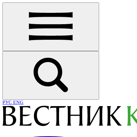
РУС
ENG