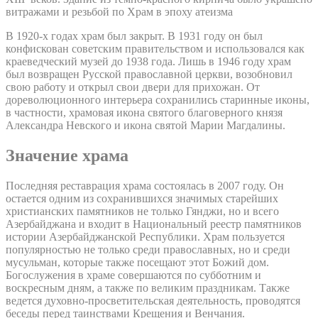
витражами и резьбой по Храм в эпоху атеизма
В 1920-х годах храм был закрыт. В 1931 году он был
конфискован советским правительством и использовался как
краеведческий музей до 1938 года. Лишь в 1946 году храм
был возвращен Русской православной церкви, возобновил
свою работу и открыл свои двери для прихожан. От
дореволюционного интерьера сохранились старинные иконы,
в частности, храмовая икона святого благоверного князя
Александра Невского и икона святой Марии Магдалины.
Значение храма
Последняя реставрация храма состоялась в 2007 году. Он
остается одним из сохранившихся значимых старейших
христианских памятников не только Гянджи, но и всего
Азербайджана и входит в Национальный реестр памятников
истории Азербайджанской Республики. Храм пользуется
популярностью не только среди православных, но и среди
мусульман, которые также посещают этот Божий дом.
Богослужения в храме совершаются по субботним и
воскресным дням, а также по великим праздникам. Также
ведется духовно-просветительская деятельность, проводятся
беседы перед таинствами Крещения и Венчания.