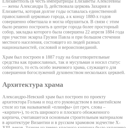
Елизаветполь (в честь императрицы Елизаветы Алексеевны
— жены Александра I), действовала церковь Захария и
Елизаветы, которая долгие годы оставалась единственной
православной церковью города, а к концу 1880-х годов
совершенно обветшала и могла обрушиться. В связи с этим
было решено построить в центре города более просторный
собор, закладка которого была совершена 22 апреля 1884 года
при участии экзарха Грузии Павла и при большом стечении
местного населения, состоящего из людей разных
национальностей, сословий и вероисповеданий.
Храм был построен в 1887 году на благотворительные
средства как православных, так и мусульман и носил статус
соборного, то есть особо значимого храма, служащего для
совершения богослужений духовенством нескольких церквей.
Архитектура храма
Александро-Невский храм был построен по проекту
архитектора Гольма и под его руководством в византийском
стиле из так называемой «плинфы» (от греч. слова –
«кирпич»), то есть широкого и плоского обожженного
кирпича, считавшегося основным строительным материалом
в архитектуре Византии и в русском храмовом зодчестве X-
XIII веков. Здание из темно-красного кирпича было украшено