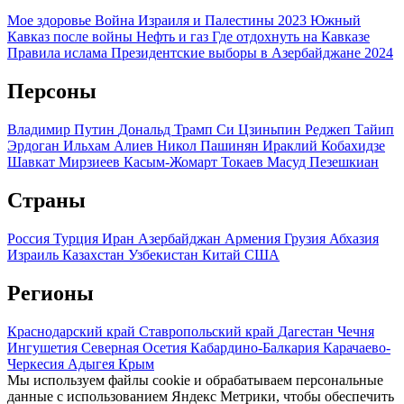
Мое здоровье
Война Израиля и Палестины 2023
Южный
Кавказ после войны
Нефть и газ
Где отдохнуть на Кавказе
Правила ислама
Президентские выборы в Азербайджане 2024
Персоны
Владимир Путин
Дональд Трамп
Си Цзиньпин
Реджеп Тайип
Эрдоган
Ильхам Алиев
Никол Пашинян
Ираклий Кобахидзе
Шавкат Мирзиеев
Касым-Жомарт Токаев
Масуд Пезешкиан
Страны
Россия
Турция
Иран
Азербайджан
Армения
Грузия
Абхазия
Израиль
Казахстан
Узбекистан
Китай
США
Регионы
Краснодарский край
Ставропольский край
Дагестан
Чечня
Ингушетия
Северная Осетия
Кабардино-Балкария
Карачаево-
Черкесия
Адыгея
Крым
Мы используем файлы cookie и обрабатываем персональные
данные с использованием Яндекс Метрики, чтобы обеспечить