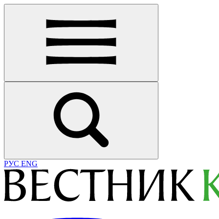
РУС
ENG