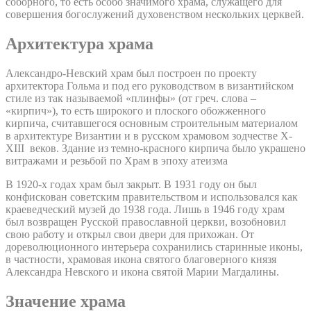
соборного, то есть особо значимого храма, служащего для
совершения богослужений духовенством нескольких церквей.
Архитектура храма
Александро-Невский храм был построен по проекту
архитектора Гольма и под его руководством в византийском
стиле из так называемой «плинфы» (от греч. слова –
«кирпич»), то есть широкого и плоского обожженного
кирпича, считавшегося основным строительным материалом
в архитектуре Византии и в русском храмовом зодчестве X-
XIII веков. Здание из темно-красного кирпича было украшено
витражами и резьбой по Храм в эпоху атеизма
В 1920-х годах храм был закрыт. В 1931 году он был
конфискован советским правительством и использовался как
краеведческий музей до 1938 года. Лишь в 1946 году храм
был возвращен Русской православной церкви, возобновил
свою работу и открыл свои двери для прихожан. От
дореволюционного интерьера сохранились старинные иконы,
в частности, храмовая икона святого благоверного князя
Александра Невского и икона святой Марии Магдалины.
Значение храма