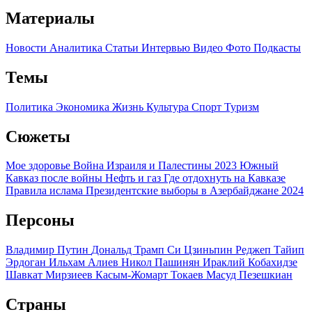
Материалы
Новости
Аналитика
Статьи
Интервью
Видео
Фото
Подкасты
Темы
Политика
Экономика
Жизнь
Культура
Спорт
Туризм
Сюжеты
Мое здоровье
Война Израиля и Палестины 2023
Южный
Кавказ после войны
Нефть и газ
Где отдохнуть на Кавказе
Правила ислама
Президентские выборы в Азербайджане 2024
Персоны
Владимир Путин
Дональд Трамп
Си Цзиньпин
Реджеп Тайип
Эрдоган
Ильхам Алиев
Никол Пашинян
Ираклий Кобахидзе
Шавкат Мирзиеев
Касым-Жомарт Токаев
Масуд Пезешкиан
Страны