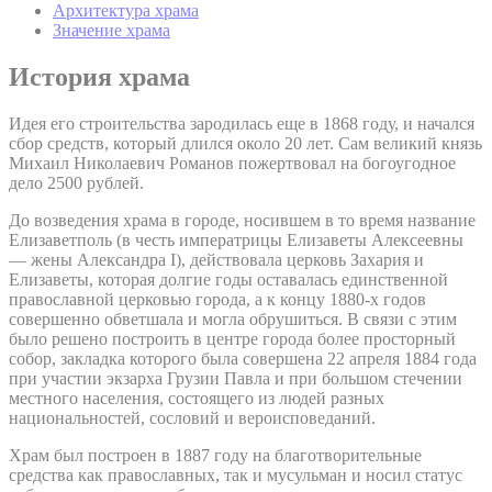
Архитектура храма
Значение храма
История храма
Идея его строительства зародилась еще в 1868 году, и начался
сбор средств, который длился около 20 лет. Сам великий князь
Михаил Николаевич Романов пожертвовал на богоугодное
дело 2500 рублей.
До возведения храма в городе, носившем в то время название
Елизаветполь (в честь императрицы Елизаветы Алексеевны
— жены Александра I), действовала церковь Захария и
Елизаветы, которая долгие годы оставалась единственной
православной церковью города, а к концу 1880-х годов
совершенно обветшала и могла обрушиться. В связи с этим
было решено построить в центре города более просторный
собор, закладка которого была совершена 22 апреля 1884 года
при участии экзарха Грузии Павла и при большом стечении
местного населения, состоящего из людей разных
национальностей, сословий и вероисповеданий.
Храм был построен в 1887 году на благотворительные
средства как православных, так и мусульман и носил статус