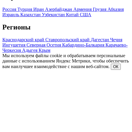
Россия
Турция
Иран
Азербайджан
Армения
Грузия
Абхазия
Израиль
Казахстан
Узбекистан
Китай
США
Регионы
Краснодарский край
Ставропольский край
Дагестан
Чечня
Ингушетия
Северная Осетия
Кабардино-Балкария
Карачаево-
Черкесия
Адыгея
Крым
Мы используем файлы cookie и обрабатываем персональные
данные с использованием Яндекс Метрики, чтобы обеспечить
вам наилучшее взаимодействие с нашим веб-сайтом.
ОК