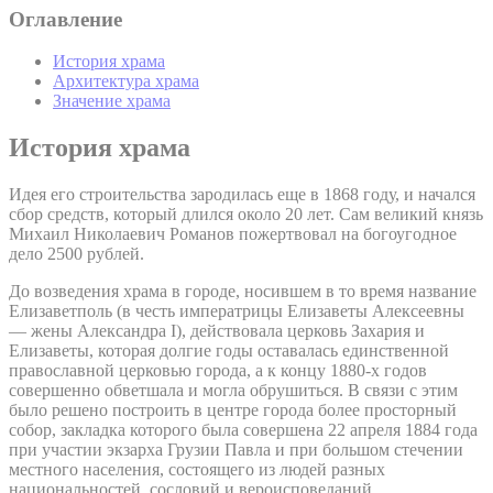
Оглавление
История храма
Архитектура храма
Значение храма
История храма
Идея его строительства зародилась еще в 1868 году, и начался
сбор средств, который длился около 20 лет. Сам великий князь
Михаил Николаевич Романов пожертвовал на богоугодное
дело 2500 рублей.
До возведения храма в городе, носившем в то время название
Елизаветполь (в честь императрицы Елизаветы Алексеевны
— жены Александра I), действовала церковь Захария и
Елизаветы, которая долгие годы оставалась единственной
православной церковью города, а к концу 1880-х годов
совершенно обветшала и могла обрушиться. В связи с этим
было решено построить в центре города более просторный
собор, закладка которого была совершена 22 апреля 1884 года
при участии экзарха Грузии Павла и при большом стечении
местного населения, состоящего из людей разных
национальностей, сословий и вероисповеданий.