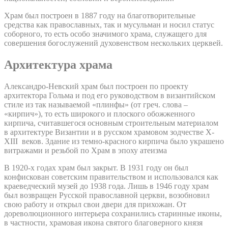
Храм был построен в 1887 году на благотворительные
средства как православных, так и мусульман и носил статус
соборного, то есть особо значимого храма, служащего для
совершения богослужений духовенством нескольких церквей.
Архитектура храма
Александро-Невский храм был построен по проекту
архитектора Гольма и под его руководством в византийском
стиле из так называемой «плинфы» (от греч. слова –
«кирпич»), то есть широкого и плоского обожженного
кирпича, считавшегося основным строительным материалом
в архитектуре Византии и в русском храмовом зодчестве X-
XIII веков. Здание из темно-красного кирпича было украшено
витражами и резьбой по Храм в эпоху атеизма
В 1920-х годах храм был закрыт. В 1931 году он был
конфискован советским правительством и использовался как
краеведческий музей до 1938 года. Лишь в 1946 году храм
был возвращен Русской православной церкви, возобновил
свою работу и открыл свои двери для прихожан. От
дореволюционного интерьера сохранились старинные иконы,
в частности, храмовая икона святого благоверного князя