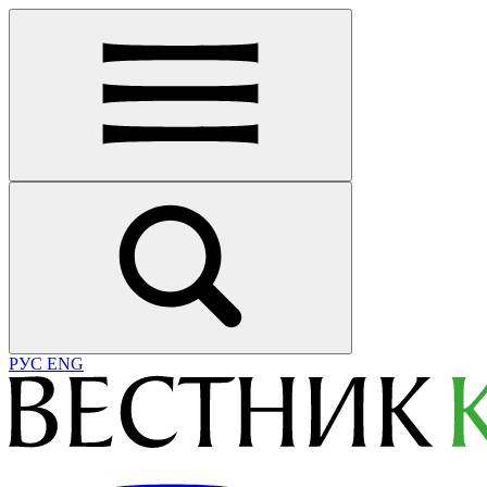
РУС
ENG