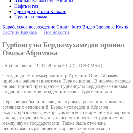
Южный Кавказ после войны
Нефть и газ
Где отдохнуть на Кавказе
Правила ислама
Карабахское возрождение
Спорт
Фото
Видео
Здоровье
Кухня
Вестник Кавказа
—
Все новости
Гурбангулы Бердымухамедов принял
Овика Абрамяна
Опубликовано: 19:33, 20 ноя 2014 (UTC+3 MSK)
Сегодня днем премьер-министр Армении Овик Абрамян
прибыл с рабочим визитом в Туркменистан. В первую очередь
он был принят президентом Гурбангулы Бердымухамедовым
во дворце приемов резиденции главы Туркменистана.
Переговоры были посвящены путям укрепления туркмено-
армянских отношений. Бердымухамедов и Абрамян
охарактеризовали дружбу туркменского и армянского народов
как надежную основу для перспектив роста сотрудничества
между двумя государствами. Также была отмечена
необходимость расширения торгово-экономического