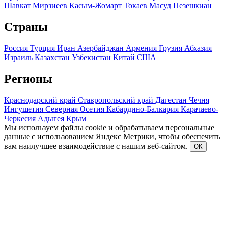
Шавкат Мирзиеев
Касым-Жомарт Токаев
Масуд Пезешкиан
Страны
Россия
Турция
Иран
Азербайджан
Армения
Грузия
Абхазия
Израиль
Казахстан
Узбекистан
Китай
США
Регионы
Краснодарский край
Ставропольский край
Дагестан
Чечня
Ингушетия
Северная Осетия
Кабардино-Балкария
Карачаево-
Черкесия
Адыгея
Крым
Мы используем файлы cookie и обрабатываем персональные
данные с использованием Яндекс Метрики, чтобы обеспечить
вам наилучшее взаимодействие с нашим веб-сайтом.
ОК