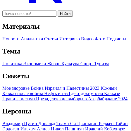
Найти
Материалы
Новости
Аналитика
Статьи
Интервью
Видео
Фото
Подкасты
Темы
Политика
Экономика
Жизнь
Культура
Спорт
Туризм
Сюжеты
Мое здоровье
Война Израиля и Палестины 2023
Южный
Кавказ после войны
Нефть и газ
Где отдохнуть на Кавказе
Правила ислама
Президентские выборы в Азербайджане 2024
Персоны
Владимир Путин
Дональд Трамп
Си Цзиньпин
Реджеп Тайип
Эрдоган
Ильхам Алиев
Никол Пашинян
Ираклий Кобахидзе