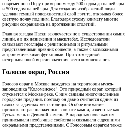
современного Перу примерно между 500 годом до нашей эры
и 500 годом нашей эры. Для создания изображений люди
удаляли темный поверхностный слой грунта, открывая более
светлую почву под ним. Благодаря сухому климату многие
рисунки сохранились на протяжении столетий.
Главная загадка Наски заключается не в существовании самих
линий, а в их назначении и масштабах. Исследователи
связывают геоглифы с религиозными и ритуальными
представлениями древних обществ, а также с возможными
астрономическими функциями. При этом единой
исчерпывающей версии значения всего комплекса нет.
Голосов овраг, Россия
Голосов овраг в Москве находится на территории музея-
заповедника "Коломенское". Это природный овраг, который
спускается к Москве-реке. С ним связаны многочисленные
городские предания, поэтому он давно считается одним из
самых загадочных мест столицы. Особое внимание
привлекают расположенные в овраге камни, известные как
Гусь-камень и Девичий камень. В народных поверьях им
приписывали необычные свойства и связывали с древними
сакральными представлениями. С Голосовым оврагом также