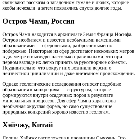
связывают рассказы о загадочном тумане и людях, которые
якобы исчезали, а затем появлялись спустя долгие годы.
Остров Чамп, Россия
Остров Чамп находится в архипелаге Земля Франца-Иосифа.
Остров необитаем и известен необычными каменными
образованиями — сферолитами, разбросанными по
побережью. Некоторые из сфер достигают нескольких метров
в диаметре и выглядят настолько правильными, что при
первом взгляде их легко принять за рукотворные объекты.
Неудивительно, что вокруг них возникли версии о
неизвестной цивилизации и даже внеземном происхождении.
Однако геологические исследования относят подобные
образования к конкрециям — структурам, которые
формируются внутри осадочных пород в результате
минеральных процессов. Для сфер Чампа характерна
необычная округлая форма, но само существование
природных конкреций хорошо известно геологам.
Хэйчжу, Китай
Долина Хэйчжу расположена в провинции Сычуань. Это