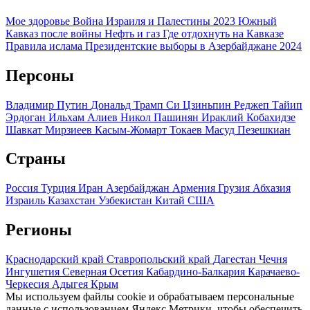
Мое здоровье
Война Израиля и Палестины 2023
Южный
Кавказ после войны
Нефть и газ
Где отдохнуть на Кавказе
Правила ислама
Президентские выборы в Азербайджане 2024
Персоны
Владимир Путин
Дональд Трамп
Си Цзиньпин
Реджеп Тайип
Эрдоган
Ильхам Алиев
Никол Пашинян
Ираклий Кобахидзе
Шавкат Мирзиеев
Касым-Жомарт Токаев
Масуд Пезешкиан
Страны
Россия
Турция
Иран
Азербайджан
Армения
Грузия
Абхазия
Израиль
Казахстан
Узбекистан
Китай
США
Регионы
Краснодарский край
Ставропольский край
Дагестан
Чечня
Ингушетия
Северная Осетия
Кабардино-Балкария
Карачаево-
Черкесия
Адыгея
Крым
Мы используем файлы cookie и обрабатываем персональные
данные с использованием Яндекс Метрики, чтобы обеспечить