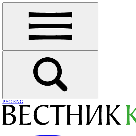
РУС
ENG