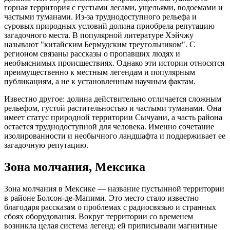
горная территория с густыми лесами, ущельями, водоемами и
частыми туманами. Из-за труднодоступного рельефа и
суровых природных условий долина приобрела репутацию
загадочного места. В популярной литературе Хэйчжу
называют "китайским Бермудским треугольником". С
регионом связаны рассказы о пропавших людях и
необъяснимых происшествиях. Однако эти истории относятся
преимущественно к местным легендам и популярным
публикациям, а не к установленным научным фактам.
Известно другое: долина действительно отличается сложным
рельефом, густой растительностью и частыми туманами. Она
имеет статус природной территории Сычуани, а часть района
остается труднодоступной для человека. Именно сочетание
изолированности и необычного ландшафта и поддерживает ее
загадочную репутацию.
Зона молчания, Мексика
Зона молчания в Мексике — название пустынной территории
в районе Болсон-де-Мапими. Это место стало известно
благодаря рассказам о проблемах с радиосвязью и странных
сбоях оборудования. Вокруг территории со временем
возникла целая система легенд: ей приписывали магнитные