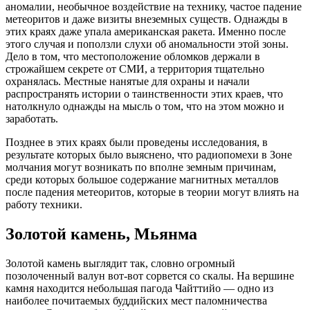
аномалии, необычное воздействие на технику, частое падение
метеоритов и даже визиты внеземных существ. Однажды в
этих краях даже упала американская ракета. Именно после
этого случая и поползли слухи об аномальности этой зоны.
Дело в том, что местоположение обломков держали в
строжайшем секрете от СМИ, а территория тщательно
охранялась. Местные нанятые для охраны и начали
распространять истории о таинственности этих краев, что
натолкнуло однажды на мысль о том, что на этом можно и
заработать.
Позднее в этих краях были проведены исследования, в
результате которых было выяснено, что радиопомехи в Зоне
молчания могут возникать по вполне земным причинам,
среди которых большое содержание магнитных металлов
после падения метеоритов, которые в теории могут влиять на
работу техники.
Золотой камень, Мьянма
Золотой камень выглядит так, словно огромный
позолоченный валун вот-вот сорвется со скалы. На вершине
камня находится небольшая пагода Чайттийо — одно из
наиболее почитаемых буддийских мест паломничества