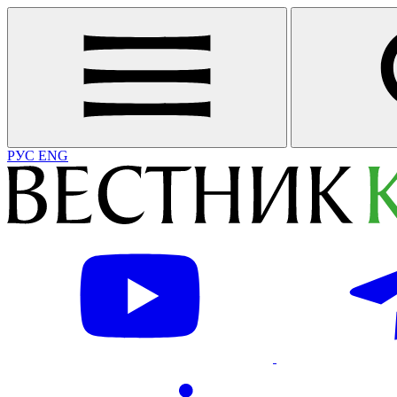
РУС
ENG