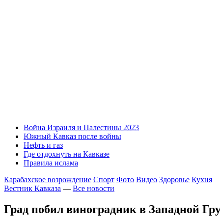
Война Израиля и Палестины 2023
Южный Кавказ после войны
Нефть и газ
Где отдохнуть на Кавказе
Правила ислама
Карабахское возрождение
Спорт
Фото
Видео
Здоровье
Кухня
Вестник Кавказа
—
Все новости
Град побил виноградник в Западной Гр