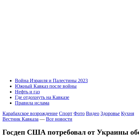
Война Израиля и Палестины 2023
Южный Кавказ после войны
Нефть и газ
Где отдохнуть на Кавказе
Правила ислама
Карабахское возрождение
Спорт
Фото
Видео
Здоровье
Кухня
Вестник Кавказа
—
Все новости
Госдеп США потребовал от Украины об