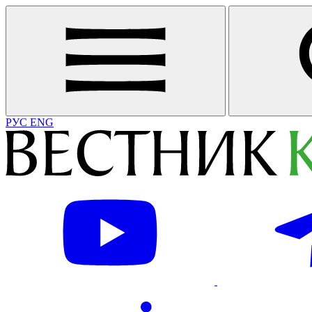
РУС
ENG