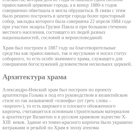
православной церковью города, а к концу 1880-х годов
совершенно обветшала и могла обрушиться. В связи с этим
было решено построить в центре города более просторный
собор, закладка которого была совершена 22 апреля 1884 года
при участии экзарха Грузии Павла и при большом стечении
местного населения, состоящего из людей разных
национальностей, сословий и вероисповеданий.
Храм был построен в 1887 году на благотворительные
средства как православных, так и мусульман и носил статус
соборного, то есть особо значимого храма, служащего для
совершения богослужений духовенством нескольких церквей.
Архитектура храма
Александро-Невский храм был построен по проекту
архитектора Гольма и под его руководством в византийском
стиле из так называемой «плинфы» (от греч. слова –
«кирпич»), то есть широкого и плоского обожженного
кирпича, считавшегося основным строительным материалом
в архитектуре Византии и в русском храмовом зодчестве X-
XIII веков. Здание из темно-красного кирпича было украшено
витражами и резьбой по Храм в эпоху атеизма