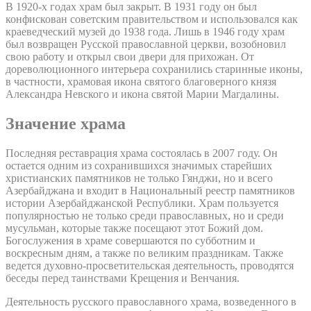
В 1920-х годах храм был закрыт. В 1931 году он был
конфискован советским правительством и использовался как
краеведческий музей до 1938 года. Лишь в 1946 году храм
был возвращен Русской православной церкви, возобновил
свою работу и открыл свои двери для прихожан. От
дореволюционного интерьера сохранились старинные иконы,
в частности, храмовая икона святого благоверного князя
Александра Невского и икона святой Марии Магдалины.
Значение храма
Последняя реставрация храма состоялась в 2007 году. Он
остается одним из сохранившихся значимых старейших
христианских памятников не только Гянджи, но и всего
Азербайджана и входит в Национальный реестр памятников
истории Азербайджанской Республики. Храм пользуется
популярностью не только среди православных, но и среди
мусульман, которые также посещают этот Божий дом.
Богослужения в храме совершаются по субботним и
воскресным дням, а также по великим праздникам. Также
ведется духовно-просветительская деятельность, проводятся
беседы перед таинствами Крещения и Венчания.
Деятельность русского православного храма, возведенного в