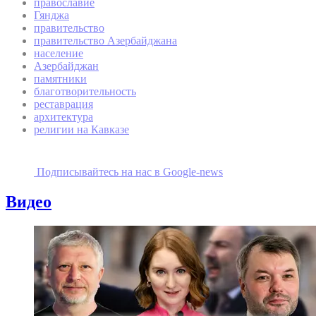
православие
Гянджа
правительство
правительство Азербайджана
население
Азербайджан
памятники
благотворительность
реставрация
архитектура
религии на Кавказе
Подписывайтесь на наc в Google-news
Видео