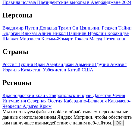
Правила ислама
Президентские выборы в Азербайджане 2024
Персоны
Владимир Путин
Дональд Трамп
Си Цзиньпин
Реджеп Тайип
Эрдоган
Ильхам Алиев
Никол Пашинян
Ираклий Кобахидзе
Шавкат Мирзиеев
Касым-Жомарт Токаев
Масуд Пезешкиан
Страны
Россия
Турция
Иран
Азербайджан
Армения
Грузия
Абхазия
Израиль
Казахстан
Узбекистан
Китай
США
Регионы
Краснодарский край
Ставропольский край
Дагестан
Чечня
Ингушетия
Северная Осетия
Кабардино-Балкария
Карачаево-
Черкесия
Адыгея
Крым
Мы используем файлы cookie и обрабатываем персональные
данные с использованием Яндекс Метрики, чтобы обеспечить
вам наилучшее взаимодействие с нашим веб-сайтом.
ОК