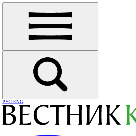
РУС
ENG