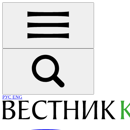
РУС
ENG