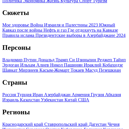
Политика
Экономика
Жизнь
Культура
Спорт
Туризм
Сюжеты
Мое здоровье
Война Израиля и Палестины 2023
Южный
Кавказ после войны
Нефть и газ
Где отдохнуть на Кавказе
Правила ислама
Президентские выборы в Азербайджане 2024
Персоны
Владимир Путин
Дональд Трамп
Си Цзиньпин
Реджеп Тайип
Эрдоган
Ильхам Алиев
Никол Пашинян
Ираклий Кобахидзе
Шавкат Мирзиеев
Касым-Жомарт Токаев
Масуд Пезешкиан
Страны
Россия
Турция
Иран
Азербайджан
Армения
Грузия
Абхазия
Израиль
Казахстан
Узбекистан
Китай
США
Регионы
Краснодарский край
Ставропольский край
Дагестан
Чечня