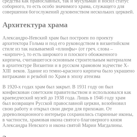
средства как православных, так и мусульман и носил статус
соборного, то есть особо значимого храма, служащего для
совершения богослужений духовенством нескольких церквей.
Архитектура храма
Александро-Невский храм был построен по проекту
архитектора Гольма и под его руководством в византийском
стиле из так называемой «плинфы» (от греч. слова –
«кирпич»), то есть широкого и плоского обожженного
кирпича, считавшегося основным строительным материалом
в архитектуре Византии и в русском храмовом зодчестве X-
XIII веков. Здание из темно-красного кирпича было украшено
витражами и резьбой по Храм в эпоху атеизма
В 1920-х годах храм был закрыт. В 1931 году он был
конфискован советским правительством и использовался как
краеведческий музей до 1938 года. Лишь в 1946 году храм
был возвращен Русской православной церкви, возобновил
свою работу и открыл свои двери для прихожан. От
дореволюционного интерьера сохранились старинные иконы,
в частности, храмовая икона святого благоверного князя
Александра Невского и икона святой Марии Магдалины.