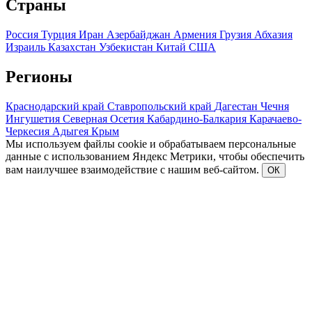
Страны
Россия
Турция
Иран
Азербайджан
Армения
Грузия
Абхазия
Израиль
Казахстан
Узбекистан
Китай
США
Регионы
Краснодарский край
Ставропольский край
Дагестан
Чечня
Ингушетия
Северная Осетия
Кабардино-Балкария
Карачаево-
Черкесия
Адыгея
Крым
Мы используем файлы cookie и обрабатываем персональные
данные с использованием Яндекс Метрики, чтобы обеспечить
вам наилучшее взаимодействие с нашим веб-сайтом.
ОК