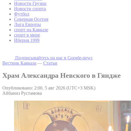
Новости Грузии
Новости спорта
Футбол
Северная Осетия
Лига Европы
спорт на Кавказе
спорт в мире
Иберия 1999
Подписывайтесь на наc в Google-news
Вестник Кавказа
—
Статьи
Храм Александра Невского в Гяндже
Опубликовано: 2:00, 5 авг 2026 (UTC+3 MSK)
Айбаниз Рустамова