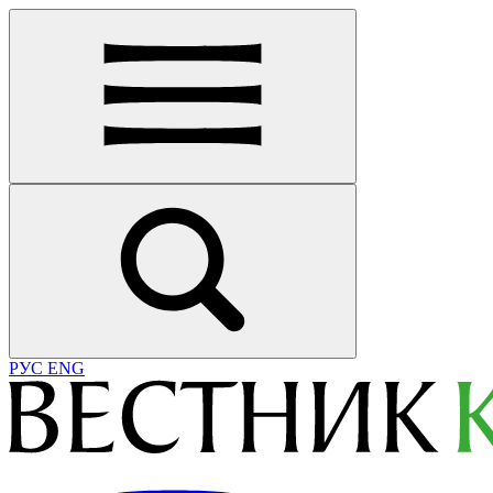
РУС
ENG