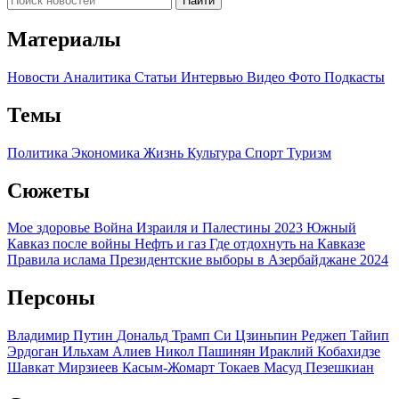
Найти
Материалы
Новости
Аналитика
Статьи
Интервью
Видео
Фото
Подкасты
Темы
Политика
Экономика
Жизнь
Культура
Спорт
Туризм
Сюжеты
Мое здоровье
Война Израиля и Палестины 2023
Южный
Кавказ после войны
Нефть и газ
Где отдохнуть на Кавказе
Правила ислама
Президентские выборы в Азербайджане 2024
Персоны
Владимир Путин
Дональд Трамп
Си Цзиньпин
Реджеп Тайип
Эрдоган
Ильхам Алиев
Никол Пашинян
Ираклий Кобахидзе
Шавкат Мирзиеев
Касым-Жомарт Токаев
Масуд Пезешкиан