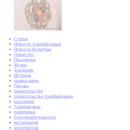
Статьи
Новости Азербайджана
Новости Культуры
Общество
Праздники
Музеи
Традиции
История
православие
Гянджа
правительство
правительство Азербайджана
население
Азербайджан
памятники
благотворительность
реставрация
архитектура