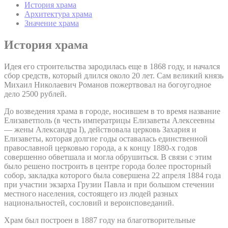
История храма
Архитектура храма
Значение храма
История храма
Идея его строительства зародилась еще в 1868 году, и начался
сбор средств, который длился около 20 лет. Сам великий князь
Михаил Николаевич Романов пожертвовал на богоугодное
дело 2500 рублей.
До возведения храма в городе, носившем в то время название
Елизаветполь (в честь императрицы Елизаветы Алексеевны
— жены Александра I), действовала церковь Захария и
Елизаветы, которая долгие годы оставалась единственной
православной церковью города, а к концу 1880-х годов
совершенно обветшала и могла обрушиться. В связи с этим
было решено построить в центре города более просторный
собор, закладка которого была совершена 22 апреля 1884 года
при участии экзарха Грузии Павла и при большом стечении
местного населения, состоящего из людей разных
национальностей, сословий и вероисповеданий.
Храм был построен в 1887 году на благотворительные