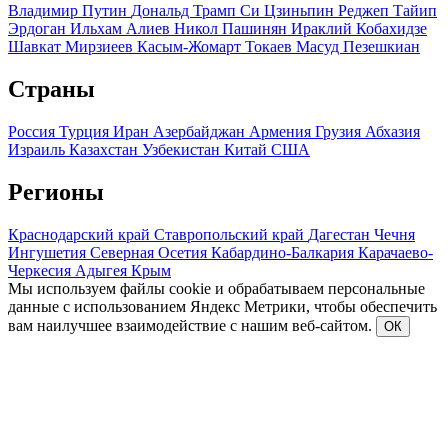
Владимир Путин
Дональд Трамп
Си Цзиньпин
Реджеп Тайип
Эрдоган
Ильхам Алиев
Никол Пашинян
Ираклий Кобахидзе
Шавкат Мирзиеев
Касым-Жомарт Токаев
Масуд Пезешкиан
Страны
Россия
Турция
Иран
Азербайджан
Армения
Грузия
Абхазия
Израиль
Казахстан
Узбекистан
Китай
США
Регионы
Краснодарский край
Ставропольский край
Дагестан
Чечня
Ингушетия
Северная Осетия
Кабардино-Балкария
Карачаево-
Черкесия
Адыгея
Крым
Мы используем файлы cookie и обрабатываем персональные
данные с использованием Яндекс Метрики, чтобы обеспечить
вам наилучшее взаимодействие с нашим веб-сайтом.
ОК