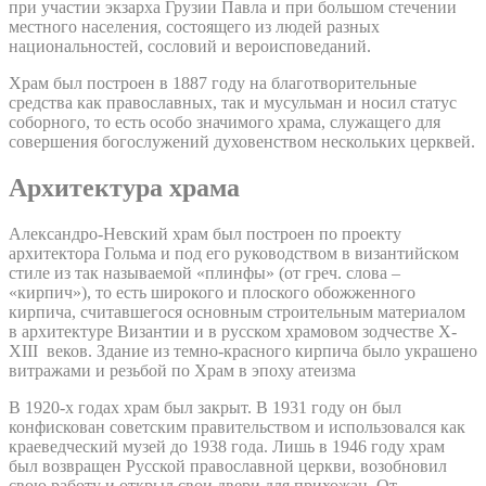
при участии экзарха Грузии Павла и при большом стечении
местного населения, состоящего из людей разных
национальностей, сословий и вероисповеданий.
Храм был построен в 1887 году на благотворительные
средства как православных, так и мусульман и носил статус
соборного, то есть особо значимого храма, служащего для
совершения богослужений духовенством нескольких церквей.
Архитектура храма
Александро-Невский храм был построен по проекту
архитектора Гольма и под его руководством в византийском
стиле из так называемой «плинфы» (от греч. слова –
«кирпич»), то есть широкого и плоского обожженного
кирпича, считавшегося основным строительным материалом
в архитектуре Византии и в русском храмовом зодчестве X-
XIII веков. Здание из темно-красного кирпича было украшено
витражами и резьбой по Храм в эпоху атеизма
В 1920-х годах храм был закрыт. В 1931 году он был
конфискован советским правительством и использовался как
краеведческий музей до 1938 года. Лишь в 1946 году храм
был возвращен Русской православной церкви, возобновил
свою работу и открыл свои двери для прихожан. От