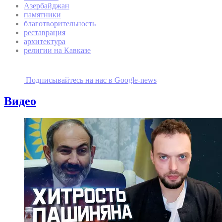
Азербайджан
памятники
благотворительность
реставрация
архитектура
религии на Кавказе
Подписывайтесь на наc в Google-news
Видео