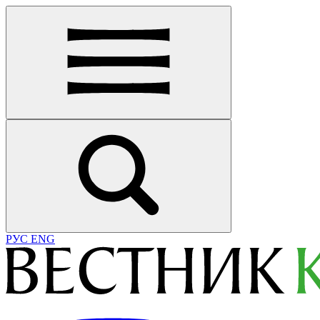
РУС
ENG