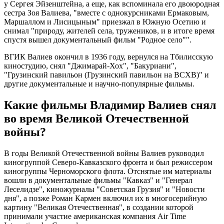
у Сергея Эйзенштейна, а еще, как вспоминала его двоюродная
сестра Зоя Валиева, "вместе с однокурсниками Ермаковым,
Маршаллом и Лисицыным" приезжал в Южную Осетию и
снимал "природу, жителей села, тружеников, и в итоге время
спустя вышел документальный фильм "Родное село"".
ВГИК Валиев окончил в 1936 году, вернулся на Тбилисскую
киностудию, снял "Джимарай-Хох", "Бакуриани",
"Грузинский павильон (Грузинский павильон на ВСХВ)" и
другие документальные и научно-популярные фильмы.
Какие фильмы Владимир Валиев снял
во время Великой Отечественной
войны?
В годы Великой Отечественной войны Валиев руководил
киногруппой Северо-Кавказского фронта и был режиссером
киногруппы Черноморского флота. Отснятые им материалы
вошли в документальные фильмы "Кавказ" и "Генерал
Леселидзе", киножурналы "Советская Грузия" и "Новости
дня", а позже Роман Кармен включил их в многосерийную
картину "Великая Отечественная", в создании которой
принимали участие американская компания Air Time