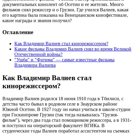
документальных кинолент об Осетии и ее жителях. Много
фильмов снял режиссер и о Грузии. Где учился Валиев, какая
его картина была показана на Венецианском кинофестивале,
какие награды и звания получил?
Оглавление
Как Владимир Валиев стал кинорежиссером?
Какие фильмы Владимир Валиев снял во время Великой
Отечественной войны?
"Ушба" и "Фатима" — самые известные фильмы
Владимира Валиева
Как Владимир Валиев стал
кинорежиссером?
Владимир Валиев родился 18 июня 1910 года в Тбилиси, с
детства часто бывал в родовом селе в Знаурском районе
Южной Осетии. В 1927 году он начал учиться в школе-студии
при Госкинпроме Грузии (так тогда называлась "Грузия-
фильм"), через два года стал помощником режиссера, а в 1931-
м поступил на операторский факультет ВГИКа. В
студенческие годы Валиев поработал ассистентом на съемках