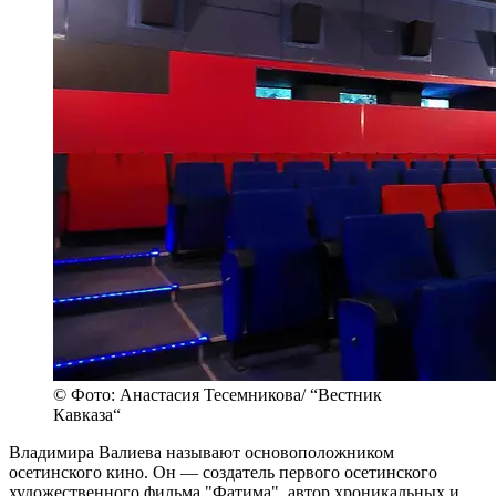
© Фото: Анастасия Тесемникова/ “Вестник
Кавказа“
Владимира Валиева называют основоположником
осетинского кино. Он — создатель первого осетинского
художественного фильма "Фатима", автор хроникальных и