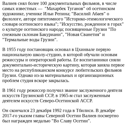
Валиев снял более 100 документальных фильмов, в числе
самых известных — "Махарбек Туганов" об осетинском
художнике, ученике Ильи Репина; "Василий Абаев" о
филологе, авторе пятитомного "Историко-этимологического
словаря осетинского языка"; "Искусство, рожденное в горах"
о культуре осетинского народа; посвященные Грузии "По
снежным склонам Бакуриани", "Новая Сванетия" и
"Термальные воды Грузии".
В 1955 году постановщик основал в Цхинвале первую
национальную школу-студию, в которой обучали основам
режиссуры и операторской работы. Ее воспитанники сняли
документально-историческую картину, которая заняла первое
место на республиканском конкурсе любительских фильмов
Грузии. Однако из-за материальных и организационных
проблем студия вскоре закрылась.
В 1961 году режиссер получил звание заслуженного деятеля
искусств Грузинской ССР, в 1965-м стал заслуженным
деятелем искусств Северо-Осетинской АССР.
Он скончался 23 декабря 1992 года в Тбилиси. В декабре
2017-го указом главы Северной Осетии Валиев посмертно
был награжден медалью "Во Славу Осетии".