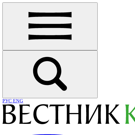
РУС
ENG