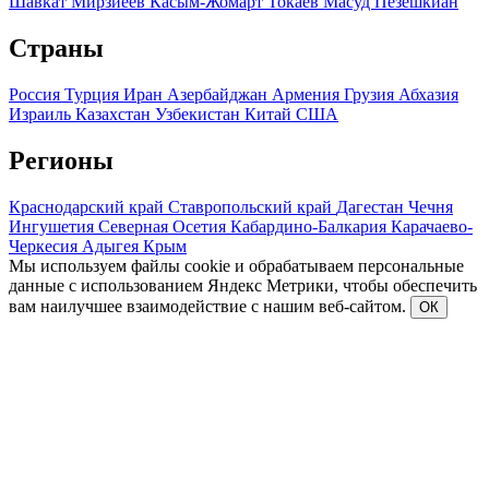
Шавкат Мирзиеев
Касым-Жомарт Токаев
Масуд Пезешкиан
Страны
Россия
Турция
Иран
Азербайджан
Армения
Грузия
Абхазия
Израиль
Казахстан
Узбекистан
Китай
США
Регионы
Краснодарский край
Ставропольский край
Дагестан
Чечня
Ингушетия
Северная Осетия
Кабардино-Балкария
Карачаево-
Черкесия
Адыгея
Крым
Мы используем файлы cookie и обрабатываем персональные
данные с использованием Яндекс Метрики, чтобы обеспечить
вам наилучшее взаимодействие с нашим веб-сайтом.
ОК