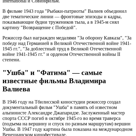
International и Совинфильм.
В фильме 1943 года "Рыбаки-патриоты" Валиев объединил
две тематические линии — фронтовые эпизоды и кадры,
показывающие будни тружеников тыла, а в 1945-м снял
картину "Возвращение с Победой".
Режиссер был награжден медалями "За оборону Кавказа", "За
победу над Германией в Великой Отечественной войне 1941-
1945 гг.", "За доблестный труд в Великой Отечественной
войне 1941-1945 гг." и орденом Отечественной войны II
степени.
"Ушба" и "Фатима" — самые
известные фильмы Владимира
Валиева
В 1946 году на Тбилисской киностудии режиссер создал
документальный фильм "Ушба" в память об известном
альпинисте Александре Джапаридзе. Заслуженный мастер
спорта СССР погиб в октябре 1945-го во время траверса
(подъема на вершину и спуск по разным маршрутам) вершин
Ушбы. В 1947 году картина была показана на международном
Венецианском кинофестивале.