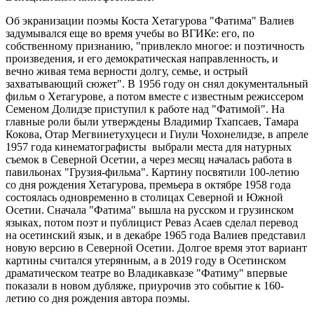
Об экранизации поэмы Коста Хетагурова "Фатима" Валиев
задумывался еще во время учебы во ВГИКе: его, по
собственному признанию, "привлекло многое: и поэтичность
произведения, и его демократическая направленность, и
вечно живая тема верности долгу, семье, и острый
захватывающий сюжет". В 1956 году он снял документальный
фильм о Хетагурове, а потом вместе с известным режиссером
Семеном Долидзе приступил к работе над "Фатимой". На
главные роли были утверждены Владимир Тхапсаев, Тамара
Кокова, Отар Мегвинетухуцеси и Гиули Чохонелидзе, в апреле
1957 года кинематографисты выбрали места для натурных
съемок в Северной Осетии, а через месяц началась работа в
павильонах "Грузия-фильма". Картину посвятили 100-летию
со дня рождения Хетагурова, премьера в октябре 1958 года
состоялась одновременно в столицах Северной и Южной
Осетии. Сначала "Фатима" вышла на русском и грузинском
языках, потом поэт и публицист Реваз Асаев сделал перевод
на осетинский язык, и в декабре 1965 года Валиев представил
новую версию в Северной Осетии. Долгое время этот вариант
картины считался утерянным, а в 2019 году в Осетинском
драматическом театре во Владикавказе "Фатиму" впервые
показали в новом дубляже, приурочив это событие к 160-
летию со дня рождения автора поэмы.