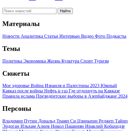
Найти
Материалы
Новости
Аналитика
Статьи
Интервью
Видео
Фото
Подкасты
Темы
Политика
Экономика
Жизнь
Культура
Спорт
Туризм
Сюжеты
Мое здоровье
Война Израиля и Палестины 2023
Южный
Кавказ после войны
Нефть и газ
Где отдохнуть на Кавказе
Правила ислама
Президентские выборы в Азербайджане 2024
Персоны
Владимир Путин
Дональд Трамп
Си Цзиньпин
Реджеп Тайип
Эрдоган
Ильхам Алиев
Никол Пашинян
Ираклий Кобахидзе