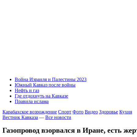
Война Израиля и Палестины 2023
Южный Кавказ после войны
Нефть и газ
Где отдохнуть на Кавказе
Правила ислама
Карабахское возрождение
Спорт
Фото
Видео
Здоровье
Кухня
Вестник Кавказа
—
Все новости
Газопровод взорвался в Иране, есть же