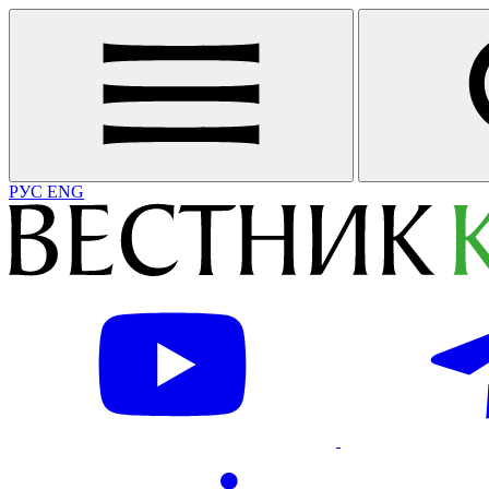
РУС
ENG