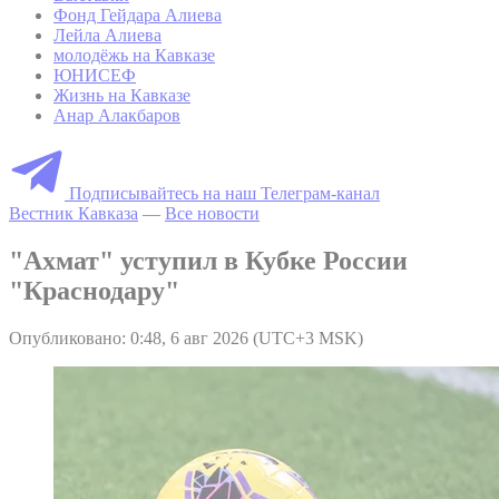
Фонд Гейдара Алиева
Лейла Алиева
молодёжь на Кавказе
ЮНИСЕФ
Жизнь на Кавказе
Анар Алакбаров
Подписывайтесь на наш Телеграм-канал
Вестник Кавказа
—
Все новости
"Ахмат" уступил в Кубке России
"Краснодару"
Опубликовано: 0:48, 6 авг 2026 (UTC+3 MSK)