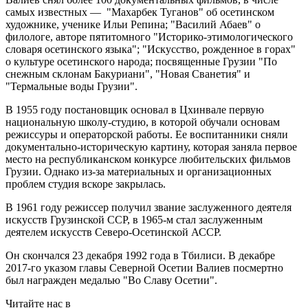
самых известных — "Махарбек Туганов" об осетинском
художнике, ученике Ильи Репина; "Василий Абаев" о
филологе, авторе пятитомного "Историко-этимологического
словаря осетинского языка"; "Искусство, рожденное в горах"
о культуре осетинского народа; посвященные Грузии "По
снежным склонам Бакуриани", "Новая Сванетия" и
"Термальные воды Грузии".
В 1955 году постановщик основал в Цхинвале первую
национальную школу-студию, в которой обучали основам
режиссуры и операторской работы. Ее воспитанники сняли
документально-историческую картину, которая заняла первое
место на республиканском конкурсе любительских фильмов
Грузии. Однако из-за материальных и организационных
проблем студия вскоре закрылась.
В 1961 году режиссер получил звание заслуженного деятеля
искусств Грузинской ССР, в 1965-м стал заслуженным
деятелем искусств Северо-Осетинской АССР.
Он скончался 23 декабря 1992 года в Тбилиси. В декабре
2017-го указом главы Северной Осетии Валиев посмертно
был награжден медалью "Во Славу Осетии".
Читайте нас в