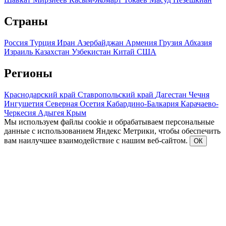
Страны
Россия
Турция
Иран
Азербайджан
Армения
Грузия
Абхазия
Израиль
Казахстан
Узбекистан
Китай
США
Регионы
Краснодарский край
Ставропольский край
Дагестан
Чечня
Ингушетия
Северная Осетия
Кабардино-Балкария
Карачаево-
Черкесия
Адыгея
Крым
Мы используем файлы cookie и обрабатываем персональные
данные с использованием Яндекс Метрики, чтобы обеспечить
вам наилучшее взаимодействие с нашим веб-сайтом.
ОК