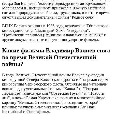
сестра Зоя Валиева, "вместе с однокурсниками Ермаковым,
Маршаллом и Лисицыным" приезжал в Южную Осетию и
снимал "природу, жителей села, тружеников, и в итоге время
спустя вышел документальный фильм "Родное село"".
ВГИК Валиев окончил в 1936 году, вернулся на Тбилисскую
киностудию, снял "Джимарай-Хох", "Бакуриани",
"Грузинский павильон (Грузинский павильон на ВСХВ)" и
другие документальные и научно-популярные фильмы.
Какие фильмы Владимир Валиев снял
во время Великой Отечественной
войны?
В годы Великой Отечественной войны Валиев руководил
киногруппой Северо-Кавказского фронта и был режиссером
киногруппы Черноморского флота. Отснятые им материалы
вошли в документальные фильмы "Кавказ" и "Генерал
Леселидзе", киножурналы "Советская Грузия" и "Новости
дня", а позже Роман Кармен включил их в многосерийную
картину "Великая Отечественная", в создании которой
принимали участие американская компания Air Time
International и Совинфильм.