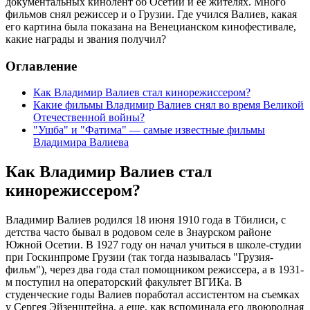
документальных кинолент об Осетии и ее жителях. Много
фильмов снял режиссер и о Грузии. Где учился Валиев, какая
его картина была показана на Венецианском кинофестивале,
какие награды и звания получил?
Оглавление
Как Владимир Валиев стал кинорежиссером?
Какие фильмы Владимир Валиев снял во время Великой
Отечественной войны?
"Ушба" и "Фатима" — самые известные фильмы
Владимира Валиева
Как Владимир Валиев стал
кинорежиссером?
Владимир Валиев родился 18 июня 1910 года в Тбилиси, с
детства часто бывал в родовом селе в Знаурском районе
Южной Осетии. В 1927 году он начал учиться в школе-студии
при Госкинпроме Грузии (так тогда называлась "Грузия-
фильм"), через два года стал помощником режиссера, а в 1931-
м поступил на операторский факультет ВГИКа. В
студенческие годы Валиев поработал ассистентом на съемках
у Сергея Эйзенштейна, а еще, как вспоминала его двоюродная