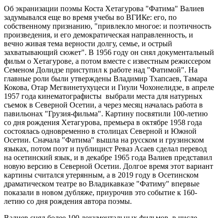
Об экранизации поэмы Коста Хетагурова "Фатима" Валиев
задумывался еще во время учебы во ВГИКе: его, по
собственному признанию, "привлекло многое: и поэтичность
произведения, и его демократическая направленность, и
вечно живая тема верности долгу, семье, и острый
захватывающий сюжет". В 1956 году он снял документальный
фильм о Хетагурове, а потом вместе с известным режиссером
Семеном Долидзе приступил к работе над "Фатимой". На
главные роли были утверждены Владимир Тхапсаев, Тамара
Кокова, Отар Мегвинетухуцеси и Гиули Чохонелидзе, в апреле
1957 года кинематографисты выбрали места для натурных
съемок в Северной Осетии, а через месяц началась работа в
павильонах "Грузия-фильма". Картину посвятили 100-летию
со дня рождения Хетагурова, премьера в октябре 1958 года
состоялась одновременно в столицах Северной и Южной
Осетии. Сначала "Фатима" вышла на русском и грузинском
языках, потом поэт и публицист Реваз Асаев сделал перевод
на осетинский язык, и в декабре 1965 года Валиев представил
новую версию в Северной Осетии. Долгое время этот вариант
картины считался утерянным, а в 2019 году в Осетинском
драматическом театре во Владикавказе "Фатиму" впервые
показали в новом дубляже, приурочив это событие к 160-
летию со дня рождения автора поэмы.
Валиев снял более 100 документальных фильмов, в числе