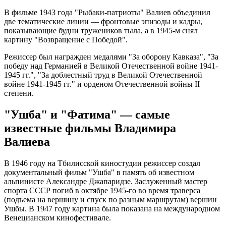
В фильме 1943 года "Рыбаки-патриоты" Валиев объединил
две тематические линии — фронтовые эпизоды и кадры,
показывающие будни тружеников тыла, а в 1945-м снял
картину "Возвращение с Победой".
Режиссер был награжден медалями "За оборону Кавказа", "За
победу над Германией в Великой Отечественной войне 1941-
1945 гг.", "За доблестный труд в Великой Отечественной
войне 1941-1945 гг." и орденом Отечественной войны II
степени.
"Ушба" и "Фатима" — самые
известные фильмы Владимира
Валиева
В 1946 году на Тбилисской киностудии режиссер создал
документальный фильм "Ушба" в память об известном
альпинисте Александре Джапаридзе. Заслуженный мастер
спорта СССР погиб в октябре 1945-го во время траверса
(подъема на вершину и спуск по разным маршрутам) вершин
Ушбы. В 1947 году картина была показана на международном
Венецианском кинофестивале.