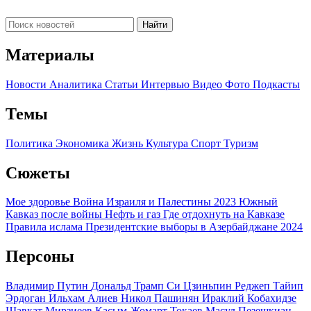
Найти
Материалы
Новости
Аналитика
Статьи
Интервью
Видео
Фото
Подкасты
Темы
Политика
Экономика
Жизнь
Культура
Спорт
Туризм
Сюжеты
Мое здоровье
Война Израиля и Палестины 2023
Южный
Кавказ после войны
Нефть и газ
Где отдохнуть на Кавказе
Правила ислама
Президентские выборы в Азербайджане 2024
Персоны
Владимир Путин
Дональд Трамп
Си Цзиньпин
Реджеп Тайип
Эрдоган
Ильхам Алиев
Никол Пашинян
Ираклий Кобахидзе
Шавкат Мирзиеев
Касым-Жомарт Токаев
Масуд Пезешкиан