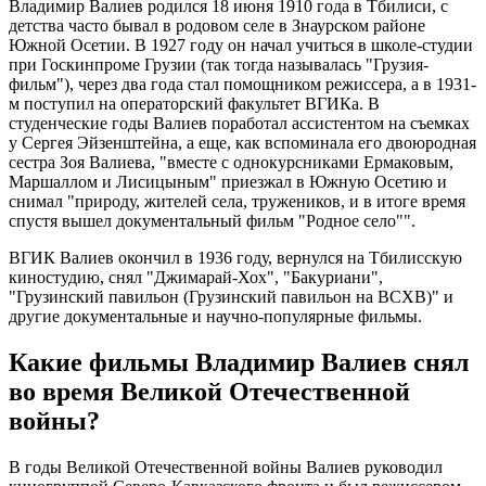
Владимир Валиев родился 18 июня 1910 года в Тбилиси, с
детства часто бывал в родовом селе в Знаурском районе
Южной Осетии. В 1927 году он начал учиться в школе-студии
при Госкинпроме Грузии (так тогда называлась "Грузия-
фильм"), через два года стал помощником режиссера, а в 1931-
м поступил на операторский факультет ВГИКа. В
студенческие годы Валиев поработал ассистентом на съемках
у Сергея Эйзенштейна, а еще, как вспоминала его двоюродная
сестра Зоя Валиева, "вместе с однокурсниками Ермаковым,
Маршаллом и Лисицыным" приезжал в Южную Осетию и
снимал "природу, жителей села, тружеников, и в итоге время
спустя вышел документальный фильм "Родное село"".
ВГИК Валиев окончил в 1936 году, вернулся на Тбилисскую
киностудию, снял "Джимарай-Хох", "Бакуриани",
"Грузинский павильон (Грузинский павильон на ВСХВ)" и
другие документальные и научно-популярные фильмы.
Какие фильмы Владимир Валиев снял
во время Великой Отечественной
войны?
В годы Великой Отечественной войны Валиев руководил