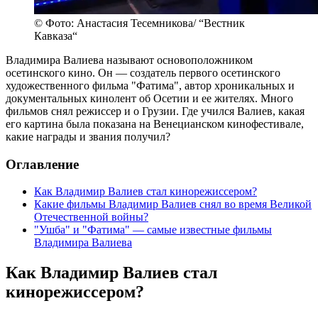
© Фото: Анастасия Тесемникова/ “Вестник
Кавказа“
Владимира Валиева называют основоположником
осетинского кино. Он — создатель первого осетинского
художественного фильма "Фатима", автор хроникальных и
документальных кинолент об Осетии и ее жителях. Много
фильмов снял режиссер и о Грузии. Где учился Валиев, какая
его картина была показана на Венецианском кинофестивале,
какие награды и звания получил?
Оглавление
Как Владимир Валиев стал кинорежиссером?
Какие фильмы Владимир Валиев снял во время Великой
Отечественной войны?
"Ушба" и "Фатима" — самые известные фильмы
Владимира Валиева
Как Владимир Валиев стал
кинорежиссером?