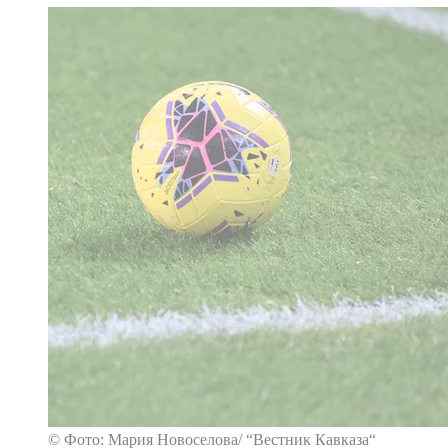
© Фото: Мария Новоселова/ “Вестник Кавказа“