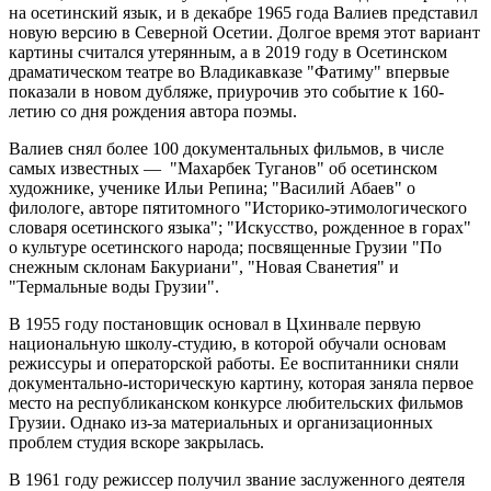
на осетинский язык, и в декабре 1965 года Валиев представил
новую версию в Северной Осетии. Долгое время этот вариант
картины считался утерянным, а в 2019 году в Осетинском
драматическом театре во Владикавказе "Фатиму" впервые
показали в новом дубляже, приурочив это событие к 160-
летию со дня рождения автора поэмы.
Валиев снял более 100 документальных фильмов, в числе
самых известных — "Махарбек Туганов" об осетинском
художнике, ученике Ильи Репина; "Василий Абаев" о
филологе, авторе пятитомного "Историко-этимологического
словаря осетинского языка"; "Искусство, рожденное в горах"
о культуре осетинского народа; посвященные Грузии "По
снежным склонам Бакуриани", "Новая Сванетия" и
"Термальные воды Грузии".
В 1955 году постановщик основал в Цхинвале первую
национальную школу-студию, в которой обучали основам
режиссуры и операторской работы. Ее воспитанники сняли
документально-историческую картину, которая заняла первое
место на республиканском конкурсе любительских фильмов
Грузии. Однако из-за материальных и организационных
проблем студия вскоре закрылась.
В 1961 году режиссер получил звание заслуженного деятеля