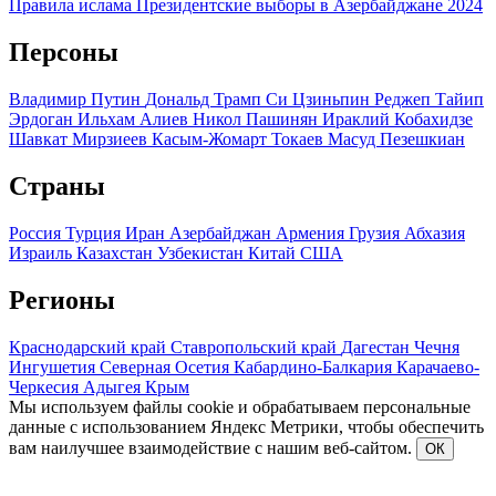
Правила ислама
Президентские выборы в Азербайджане 2024
Персоны
Владимир Путин
Дональд Трамп
Си Цзиньпин
Реджеп Тайип
Эрдоган
Ильхам Алиев
Никол Пашинян
Ираклий Кобахидзе
Шавкат Мирзиеев
Касым-Жомарт Токаев
Масуд Пезешкиан
Страны
Россия
Турция
Иран
Азербайджан
Армения
Грузия
Абхазия
Израиль
Казахстан
Узбекистан
Китай
США
Регионы
Краснодарский край
Ставропольский край
Дагестан
Чечня
Ингушетия
Северная Осетия
Кабардино-Балкария
Карачаево-
Черкесия
Адыгея
Крым
Мы используем файлы cookie и обрабатываем персональные
данные с использованием Яндекс Метрики, чтобы обеспечить
вам наилучшее взаимодействие с нашим веб-сайтом.
ОК