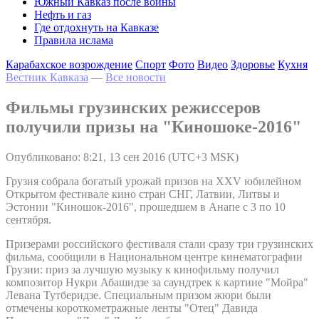
Южный Кавказ после войны
Нефть и газ
Где отдохнуть на Кавказе
Правила ислама
Карабахское возрождение
Спорт
Фото
Видео
Здоровье
Кухня
Вестник Кавказа
—
Все новости
Фильмы грузинских режиссеров
получили призы на "Киношоке-2016"
Опубликовано: 8:21, 13 сен 2016 (UTC+3 MSK)
Грузия собрала богатый урожай призов на XXV юбилейном
Открытом фестивале кино стран СНГ, Латвии, Литвы и
Эстонии "Киношок-2016", прошедшем в Анапе с 3 по 10
сентября.
Призерами российского фестиваля стали сразу три грузинских
фильма, сообщили в Национальном центре кинематографии
Грузии: приз за лучшую музыку к кинофильму получил
композитор Нукри Абашидзе за саундтрек к картине "Мойра"
Левана Тутберидзе. Специальным призом жюри были
отмечены короткометражные ленты "Отец" Давида