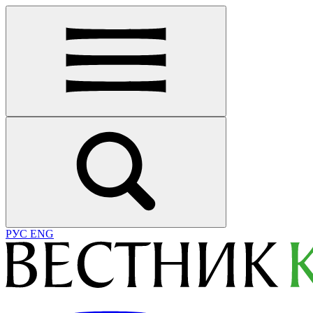
РУС
ENG