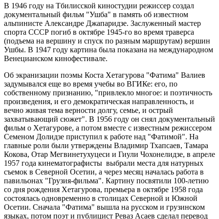
В 1946 году на Тбилисской киностудии режиссер создал
документальный фильм "Ушба" в память об известном
альпинисте Александре Джапаридзе. Заслуженный мастер
спорта СССР погиб в октябре 1945-го во время траверса
(подъема на вершину и спуск по разным маршрутам) вершин
Ушбы. В 1947 году картина была показана на международном
Венецианском кинофестивале.
Об экранизации поэмы Коста Хетагурова "Фатима" Валиев
задумывался еще во время учебы во ВГИКе: его, по
собственному признанию, "привлекло многое: и поэтичность
произведения, и его демократическая направленность, и
вечно живая тема верности долгу, семье, и острый
захватывающий сюжет". В 1956 году он снял документальный
фильм о Хетагурове, а потом вместе с известным режиссером
Семеном Долидзе приступил к работе над "Фатимой". На
главные роли были утверждены Владимир Тхапсаев, Тамара
Кокова, Отар Мегвинетухуцеси и Гиули Чохонелидзе, в апреле
1957 года кинематографисты выбрали места для натурных
съемок в Северной Осетии, а через месяц началась работа в
павильонах "Грузия-фильма". Картину посвятили 100-летию
со дня рождения Хетагурова, премьера в октябре 1958 года
состоялась одновременно в столицах Северной и Южной
Осетии. Сначала "Фатима" вышла на русском и грузинском
языках, потом поэт и публицист Реваз Асаев сделал перевод