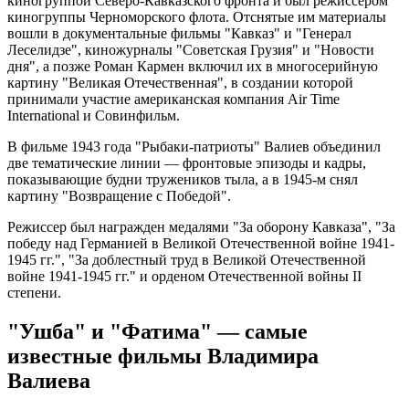
киногруппой Северо-Кавказского фронта и был режиссером
киногруппы Черноморского флота. Отснятые им материалы
вошли в документальные фильмы "Кавказ" и "Генерал
Леселидзе", киножурналы "Советская Грузия" и "Новости
дня", а позже Роман Кармен включил их в многосерийную
картину "Великая Отечественная", в создании которой
принимали участие американская компания Air Time
International и Совинфильм.
В фильме 1943 года "Рыбаки-патриоты" Валиев объединил
две тематические линии — фронтовые эпизоды и кадры,
показывающие будни тружеников тыла, а в 1945-м снял
картину "Возвращение с Победой".
Режиссер был награжден медалями "За оборону Кавказа", "За
победу над Германией в Великой Отечественной войне 1941-
1945 гг.", "За доблестный труд в Великой Отечественной
войне 1941-1945 гг." и орденом Отечественной войны II
степени.
"Ушба" и "Фатима" — самые
известные фильмы Владимира
Валиева