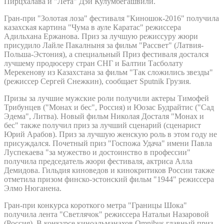
Пирцхалава и "Лета" Дэи Кулумбегашвили.
Гран-при "Золотая лоза" фестиваля "Киношок-2016" получила
казахская картина "Чума в ауле Каратас" режиссера
Адильхана Ержанова. Приз за лучшую режиссуру жюри
присудило Лайле Пакалныня за фильм "Рассвет" (Латвия-
Польша-Эстония), а специальный Приз фестиваля достался
лучшему продюсеру стран СНГ и Балтии Тасболату
Мерекенову из Казахстана за фильм "Так сложились звезды"
(режиссер Сергей Снежкин), сообщает Sputnik Грузия.
Призы за лучшие мужские роли получили актеры Тимофей
Трибунцев ("Монах и бес", Россия) и Юозас Будрайтис ("Сад
Эдема", Литва). Новый фильм Николая Досталя "Монах и
бес" также получил приз за лучший сценарий (сценарист
Юрий Арабов). Приз за лучшую женскую роль в этом году не
присуждался. Почетный приз "Госпожа Удача" имени Павла
Луспекаева "за мужество и достоинство в профессии"
получила председатель жюри фестиваля, актриса Алла
Демидова. Гильдия киноведов и кинокритиков России также
отметила призом финско-эстонский фильм "1944" режиссера
Элмо Нюганена.
Гран-при конкурса короткого метра "Границы Шока"
получила лента "Светлячок" режиссера Натальи Назаровой
(Россия). В конкурсе киноальманахов Omnibus главный приз