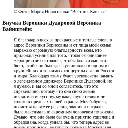
© Фото: Мария Новоселова/ "Вестник Кавказа"
Внучка Вероники Дударовой Вероника
Вайнштейн:
Я благодарю всех за прекрасные и теплые слова в
адрес Вероники Борисовны и от лица моей семьи
выражаю огромную благодарность всем, кто
приложил усилия для того, чтобы сегодняшнее
мероприятие состоялось, чтобы был создан этот
бюст, чтобы он был здесь установлен в одном из
крупнейших и значимых концертных залов России
и мира. Благодаря этому будет увековечена память
о легендарном дирижере Веронике Дударовой, но
я думаю, и вы со мной согласитесь, что это
справедливо, потому что она свою жизнь
посвятила искусству, музыке, слушателям и не
только в пределах нашей страны. Моя бабушка,
несмотря на все ее регалии, звания и награды,
была максимально скромным человеком по жизни.
Думаю, что она была бы очень приятно удивлена и
обрадована, когда узнала бы, что теперь адрес ее
новой прописки - ее горячо любимая Московская