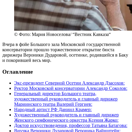
© Фото: Мария Новоселова/ “Вестник Кавказа“
Вчера в фойе Большого зала Московской государственной
консерватории прошло торжественное открытие бюста
дирижера Вероники Дударовой, осетинке, родившейся в Баку
и покорившей весь мир.
Оглавление
Экс-президент Северной Осетии Александр Дзасохов:
Ректор Московской консерватории Александр Соколов:
Генеральный директор Большого театра,
художественный руководитель и главный дирижер
Мариинского театра Валерий Гергиев:
Народный артист РФ Даниил Крамер:
Художественный руководитель и главный дирижер
Женского симфонического оркестра Ксения Жарко:
Доктор искусствоведения, профессор Татьяна Батагова:
Внучка Вероники Дударовой Вероника Вайнштейн: