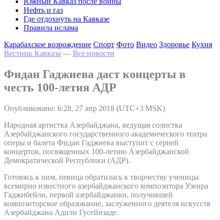
Южный Кавказ после войны
Нефть и газ
Где отдохнуть на Кавказе
Правила ислама
Карабахское возрождение
Спорт
Фото
Видео
Здоровье
Кухня
Вестник Кавказа
—
Все новости
Фидан Гаджиева даст концерты в
честь 100-летия АДР
Опубликовано: 6:28, 27 апр 2018 (UTC+3 MSK)
Народная артистка Азербайджана, ведущая солистка
Азербайджанского государственного академического театра
оперы и балета Фидан Гаджиева выступит с серией
концертов, посвященных 100-летию Азербайджанской
Демократической Республики (АДР).
Готовясь к ним, певица обратилась к творчеству ученицы
всемирно известного азербайджанского композитора Узеира
Гаджибейли, первой азербайджанки, получившей
композиторское образование, заслуженного деятеля искусств
Азербайджана Адили Гусейнзаде.