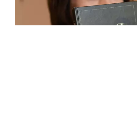
© Фото: Мария Новоселова/ “Вестник Кавказа“