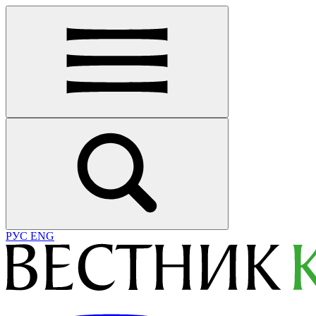
РУС
ENG