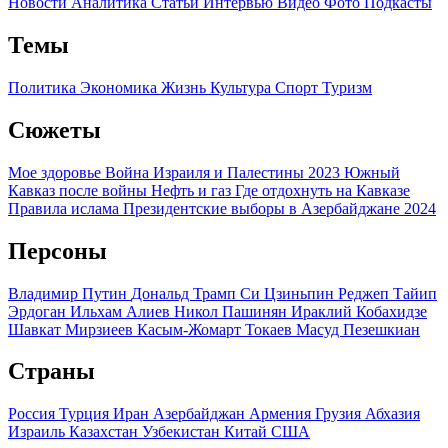
Новости
Аналитика
Статьи
Интервью
Видео
Фото
Подкасты
Темы
Политика
Экономика
Жизнь
Культура
Спорт
Туризм
Сюжеты
Мое здоровье
Война Израиля и Палестины 2023
Южный
Кавказ после войны
Нефть и газ
Где отдохнуть на Кавказе
Правила ислама
Президентские выборы в Азербайджане 2024
Персоны
Владимир Путин
Дональд Трамп
Си Цзиньпин
Реджеп Тайип
Эрдоган
Ильхам Алиев
Никол Пашинян
Ираклий Кобахидзе
Шавкат Мирзиеев
Касым-Жомарт Токаев
Масуд Пезешкиан
Страны
Россия
Турция
Иран
Азербайджан
Армения
Грузия
Абхазия
Израиль
Казахстан
Узбекистан
Китай
США