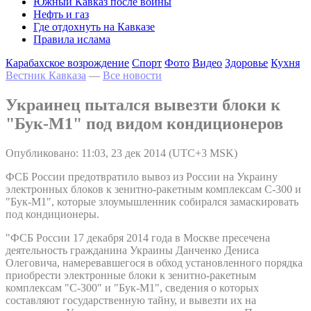
Южный Кавказ после войны
Нефть и газ
Где отдохнуть на Кавказе
Правила ислама
Карабахское возрождение
Спорт
Фото
Видео
Здоровье
Кухня
Вестник Кавказа
—
Все новости
Украинец пытался вывезти блоки к
"Бук-М1" под видом кондиционеров
Опубликовано: 11:03, 23 дек 2014 (UTC+3 MSK)
ФСБ России предотвратило вывоз из России на Украину
электронных блоков к зенитно-ракетным комплексам С-300 и
"Бук-М1", которые злоумышленник собирался замаскировать
под кондиционеры.
"ФСБ России 17 декабря 2014 года в Москве пресечена
деятельность гражданина Украины Данченко Дениса
Олеговича, намеревавшегося в обход установленного порядка
приобрести электронные блоки к зенитно-ракетным
комплексам "С-300" и "Бук-М1", сведения о которых
составляют государственную тайну, и вывезти их на