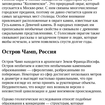
заповедника "Коломенское". Это природный овраг, который
спускается к Москве-реке. С ним связаны многочисленные
городские предания, поэтому он давно считается одним из
самых загадочных мест столицы. Особое внимание
привлекают расположенные в овраге камни, известные как
Гусь-камень и Девичий камень. В народных поверьях им
приписывали необычные свойства и связывали с древними
сакральными представлениями. С Голосовым оврагом также
связывают рассказы о загадочном тумане и людях, которые
якобы исчезали, а затем появлялись спустя долгие годы.
Остров Чамп, Россия
Остров Чамп находится в архипелаге Земля Франца-Иосифа.
Остров необитаем и известен необычными каменными
образованиями — сферолитами, разбросанными по
побережью. Некоторые из сфер достигают нескольких метров
в диаметре и выглядят настолько правильными, что при
первом взгляде их легко принять за рукотворные объекты.
Неудивительно, что вокруг них возникли версии о
неизвестной цивилизации и даже внеземном происхождении.
Однако геологические исследования относят подобные
образования к конкрециям — структурам, которые