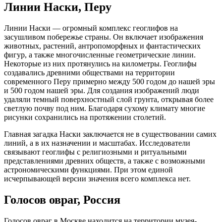
Линии Наски, Перу
Линии Наски — огромный комплекс геоглифов на
засушливом побережье страны. Он включает изображения
животных, растений, антропоморфных и фантастических
фигур, а также многочисленные геометрические линии.
Некоторые из них протянулись на километры. Геоглифы
создавались древними обществами на территории
современного Перу примерно между 500 годом до нашей эры
и 500 годом нашей эры. Для создания изображений люди
удаляли темный поверхностный слой грунта, открывая более
светлую почву под ним. Благодаря сухому климату многие
рисунки сохранились на протяжении столетий.
Главная загадка Наски заключается не в существовании самих
линий, а в их назначении и масштабах. Исследователи
связывают геоглифы с религиозными и ритуальными
представлениями древних обществ, а также с возможными
астрономическими функциями. При этом единой
исчерпывающей версии значения всего комплекса нет.
Голосов овраг, Россия
Голосов овраг в Москве находится на территории музея-