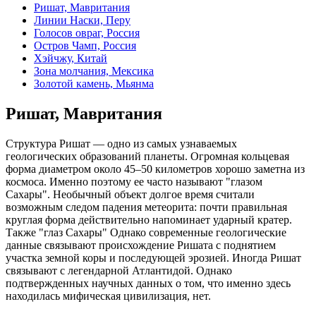
Ришат, Мавритания
Линии Наски, Перу
Голосов овраг, Россия
Остров Чамп, Россия
Хэйчжу, Китай
Зона молчания, Мексика
Золотой камень, Мьянма
Ришат, Мавритания
Структура Ришат — одно из самых узнаваемых
геологических образований планеты. Огромная кольцевая
форма диаметром около 45–50 километров хорошо заметна из
космоса. Именно поэтому ее часто называют "глазом
Сахары". Необычный объект долгое время считали
возможным следом падения метеорита: почти правильная
круглая форма действительно напоминает ударный кратер.
Также "глаз Сахары" Однако современные геологические
данные связывают происхождение Ришата с поднятием
участка земной коры и последующей эрозией. Иногда Ришат
связывают с легендарной Атлантидой. Однако
подтвержденных научных данных о том, что именно здесь
находилась мифическая цивилизация, нет.