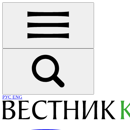
РУС
ENG