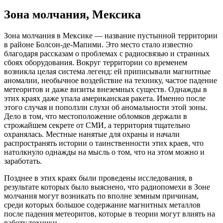
Зона молчания, Мексика
Зона молчания в Мексике — название пустынной территории
в районе Болсон-де-Мапими. Это место стало известно
благодаря рассказам о проблемах с радиосвязью и странных
сбоях оборудования. Вокруг территории со временем
возникла целая система легенд: ей приписывали магнитные
аномалии, необычное воздействие на технику, частое падение
метеоритов и даже визиты внеземных существ. Однажды в
этих краях даже упала американская ракета. Именно после
этого случая и поползли слухи об аномальности этой зоны.
Дело в том, что местоположение обломков держали в
строжайшем секрете от СМИ, а территория тщательно
охранялась. Местные нанятые для охраны и начали
распространять истории о таинственности этих краев, что
натолкнуло однажды на мысль о том, что на этом можно и
заработать.
Позднее в этих краях были проведены исследования, в
результате которых было выяснено, что радиопомехи в Зоне
молчания могут возникать по вполне земным причинам,
среди которых большое содержание магнитных металлов
после падения метеоритов, которые в теории могут влиять на
работу техники.