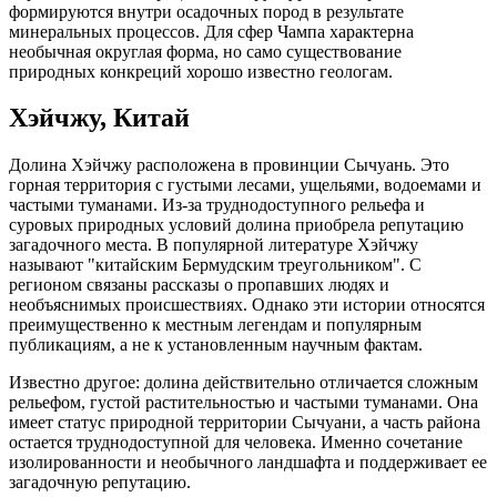
формируются внутри осадочных пород в результате
минеральных процессов. Для сфер Чампа характерна
необычная округлая форма, но само существование
природных конкреций хорошо известно геологам.
Хэйчжу, Китай
Долина Хэйчжу расположена в провинции Сычуань. Это
горная территория с густыми лесами, ущельями, водоемами и
частыми туманами. Из-за труднодоступного рельефа и
суровых природных условий долина приобрела репутацию
загадочного места. В популярной литературе Хэйчжу
называют "китайским Бермудским треугольником". С
регионом связаны рассказы о пропавших людях и
необъяснимых происшествиях. Однако эти истории относятся
преимущественно к местным легендам и популярным
публикациям, а не к установленным научным фактам.
Известно другое: долина действительно отличается сложным
рельефом, густой растительностью и частыми туманами. Она
имеет статус природной территории Сычуани, а часть района
остается труднодоступной для человека. Именно сочетание
изолированности и необычного ландшафта и поддерживает ее
загадочную репутацию.