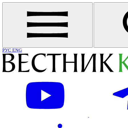
РУС
ENG