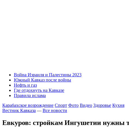
Война Израиля и Палестины 2023
Южный Кавказ после войны
Нефть и газ
Где отдохнуть на Кавказе
Правила ислама
Карабахское возрождение
Спорт
Фото
Видео
Здоровье
Кухня
Вестник Кавказа
—
Все новости
Евкуров: стройкам Ингушетии нужны 