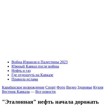
Война Израиля и Палестины 2023
Южный Кавказ после войны
Нефть и газ
Где отдохнуть на Кавказе
Правила ислама
Карабахское возрождение
Спорт
Фото
Видео
Здоровье
Кухня
Вестник Кавказа
—
Все новости
"Эталонная" нефть начала дорожать