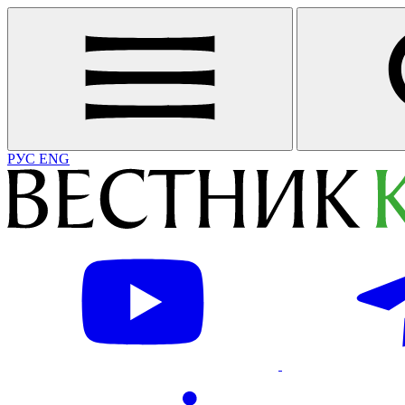
РУС
ENG