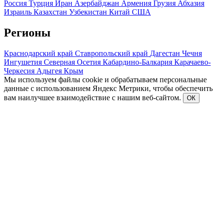
Россия
Турция
Иран
Азербайджан
Армения
Грузия
Абхазия
Израиль
Казахстан
Узбекистан
Китай
США
Регионы
Краснодарский край
Ставропольский край
Дагестан
Чечня
Ингушетия
Северная Осетия
Кабардино-Балкария
Карачаево-
Черкесия
Адыгея
Крым
Мы используем файлы cookie и обрабатываем персональные
данные с использованием Яндекс Метрики, чтобы обеспечить
вам наилучшее взаимодействие с нашим веб-сайтом.
ОК