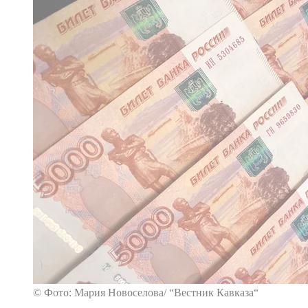
© Фото: Мария Новоселова/ “Вестник Кавказа“