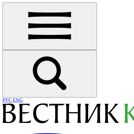
РУС
ENG