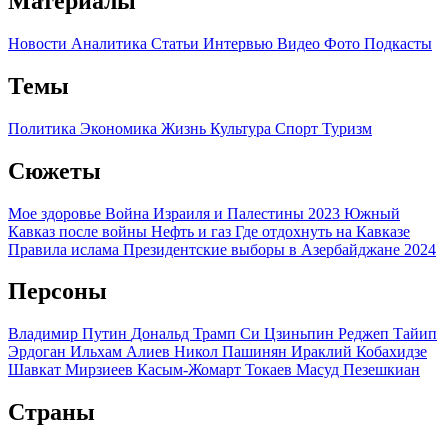
Материалы
Новости
Аналитика
Статьи
Интервью
Видео
Фото
Подкасты
Темы
Политика
Экономика
Жизнь
Культура
Спорт
Туризм
Сюжеты
Мое здоровье
Война Израиля и Палестины 2023
Южный
Кавказ после войны
Нефть и газ
Где отдохнуть на Кавказе
Правила ислама
Президентские выборы в Азербайджане 2024
Персоны
Владимир Путин
Дональд Трамп
Си Цзиньпин
Реджеп Тайип
Эрдоган
Ильхам Алиев
Никол Пашинян
Ираклий Кобахидзе
Шавкат Мирзиеев
Касым-Жомарт Токаев
Масуд Пезешкиан
Страны