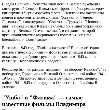
В годы Великой Отечественной войны Валиев руководил
киногруппой Северо-Кавказского фронта и был режиссером
киногруппы Черноморского флота. Отснятые им материалы
вошли в документальные фильмы "Кавказ" и "Генерал
Леселидзе", киножурналы "Советская Грузия" и "Новости
дня", а позже Роман Кармен включил их в многосерийную
картину "Великая Отечественная", в создании которой
принимали участие американская компания Air Time
International и Совинфильм.
В фильме 1943 года "Рыбаки-патриоты" Валиев объединил
две тематические линии — фронтовые эпизоды и кадры,
показывающие будни тружеников тыла, а в 1945-м снял
картину "Возвращение с Победой".
Режиссер был награжден медалями "За оборону Кавказа", "За
победу над Германией в Великой Отечественной войне 1941-
1945 гг.", "За доблестный труд в Великой Отечественной
войне 1941-1945 гг." и орденом Отечественной войны II
степени.
"Ушба" и "Фатима" — самые
известные фильмы Владимира