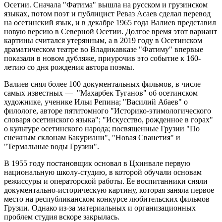
Осетии. Сначала "Фатима" вышла на русском и грузинском
языках, потом поэт и публицист Реваз Асаев сделал перевод
на осетинский язык, и в декабре 1965 года Валиев представил
новую версию в Северной Осетии. Долгое время этот вариант
картины считался утерянным, а в 2019 году в Осетинском
драматическом театре во Владикавказе "Фатиму" впервые
показали в новом дубляже, приурочив это событие к 160-
летию со дня рождения автора поэмы.
Валиев снял более 100 документальных фильмов, в числе
самых известных — "Махарбек Туганов" об осетинском
художнике, ученике Ильи Репина; "Василий Абаев" о
филологе, авторе пятитомного "Историко-этимологического
словаря осетинского языка"; "Искусство, рожденное в горах"
о культуре осетинского народа; посвященные Грузии "По
снежным склонам Бакуриани", "Новая Сванетия" и
"Термальные воды Грузии".
В 1955 году постановщик основал в Цхинвале первую
национальную школу-студию, в которой обучали основам
режиссуры и операторской работы. Ее воспитанники сняли
документально-историческую картину, которая заняла первое
место на республиканском конкурсе любительских фильмов
Грузии. Однако из-за материальных и организационных
проблем студия вскоре закрылась.