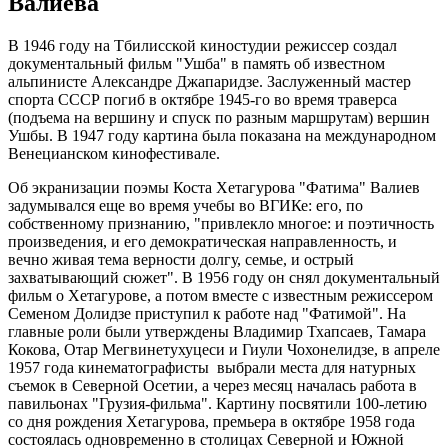
Валиева
В 1946 году на Тбилисской киностудии режиссер создал
документальный фильм "Ушба" в память об известном
альпинисте Александре Джапаридзе. Заслуженный мастер
спорта СССР погиб в октябре 1945-го во время траверса
(подъема на вершину и спуск по разным маршрутам) вершин
Ушбы. В 1947 году картина была показана на международном
Венецианском кинофестивале.
Об экранизации поэмы Коста Хетагурова "Фатима" Валиев
задумывался еще во время учебы во ВГИКе: его, по
собственному признанию, "привлекло многое: и поэтичность
произведения, и его демократическая направленность, и
вечно живая тема верности долгу, семье, и острый
захватывающий сюжет". В 1956 году он снял документальный
фильм о Хетагурове, а потом вместе с известным режиссером
Семеном Долидзе приступил к работе над "Фатимой". На
главные роли были утверждены Владимир Тхапсаев, Тамара
Кокова, Отар Мегвинетухуцеси и Гиули Чохонелидзе, в апреле
1957 года кинематографисты выбрали места для натурных
съемок в Северной Осетии, а через месяц началась работа в
павильонах "Грузия-фильма". Картину посвятили 100-летию
со дня рождения Хетагурова, премьера в октябре 1958 года
состоялась одновременно в столицах Северной и Южной