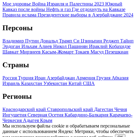
Мое здоровье
Война Израиля и Палестины 2023
Южный
Кавказ после войны
Нефть и газ
Где отдохнуть на Кавказе
Правила ислама
Президентские выборы в Азербайджане 2024
Персоны
Владимир Путин
Дональд Трамп
Си Цзиньпин
Реджеп Тайип
Эрдоган
Ильхам Алиев
Никол Пашинян
Ираклий Кобахидзе
Шавкат Мирзиеев
Касым-Жомарт Токаев
Масуд Пезешкиан
Страны
Россия
Турция
Иран
Азербайджан
Армения
Грузия
Абхазия
Израиль
Казахстан
Узбекистан
Китай
США
Регионы
Краснодарский край
Ставропольский край
Дагестан
Чечня
Ингушетия
Северная Осетия
Кабардино-Балкария
Карачаево-
Черкесия
Адыгея
Крым
Мы используем файлы cookie и обрабатываем персональные
данные с использованием Яндекс Метрики, чтобы обеспечить