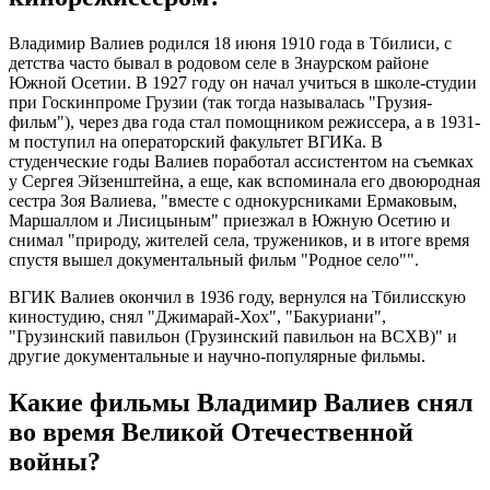
Владимир Валиев родился 18 июня 1910 года в Тбилиси, с
детства часто бывал в родовом селе в Знаурском районе
Южной Осетии. В 1927 году он начал учиться в школе-студии
при Госкинпроме Грузии (так тогда называлась "Грузия-
фильм"), через два года стал помощником режиссера, а в 1931-
м поступил на операторский факультет ВГИКа. В
студенческие годы Валиев поработал ассистентом на съемках
у Сергея Эйзенштейна, а еще, как вспоминала его двоюродная
сестра Зоя Валиева, "вместе с однокурсниками Ермаковым,
Маршаллом и Лисицыным" приезжал в Южную Осетию и
снимал "природу, жителей села, тружеников, и в итоге время
спустя вышел документальный фильм "Родное село"".
ВГИК Валиев окончил в 1936 году, вернулся на Тбилисскую
киностудию, снял "Джимарай-Хох", "Бакуриани",
"Грузинский павильон (Грузинский павильон на ВСХВ)" и
другие документальные и научно-популярные фильмы.
Какие фильмы Владимир Валиев снял
во время Великой Отечественной
войны?