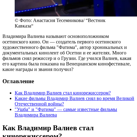
© Фото: Анастасия Тесемникова/ “Вестник
Кавказа“
Владимира Валиева называют основоположником
осетинского кино. Он — создатель первого осетинского
художественного фильма "Фатима", автор хроникальных и
документальных кинолент об Осетии и ее жителях. Много
фильмов снял режиссер и о Грузии. Где учился Валиев, какая
его картина была показана на Венецианском кинофестивале,
какие награды и звания получил?
Оглавление
Как Владимир Валиев стал кинорежиссером?
Какие фильмы Владимир Валиев снял во время Великой
Отечественной войны?
"Ушба" и "Фатима" — самые известные фильмы
Владимира Валиева
Как Владимир Валиев стал
кинорежиссером?