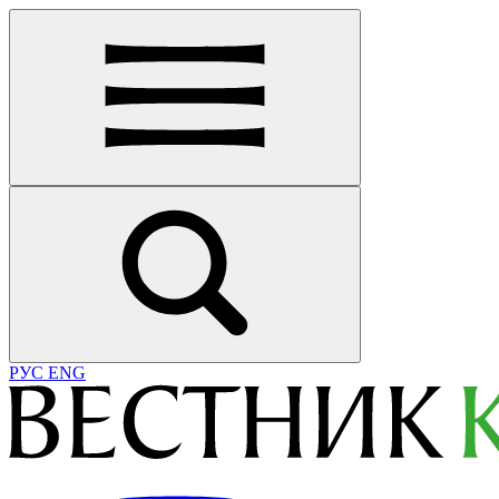
РУС
ENG