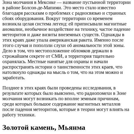
Зона молчания в Мексике — название пустынной территории
в районе Болсон-де-Мапими. Это место стало известно
благодаря рассказам о проблемах с радиосвязью и странных
сбоях оборудования. Вокруг территории со временем
возникла целая система легенд: ей приписывали магнитные
аномалии, необычное воздействие на технику, частое падение
метеоритов и даже визиты внеземных существ. Однажды в
этих краях даже упала американская ракета. Именно после
этого случая и поползли слухи об аномальности этой зоны.
Дело в том, что местоположение обломков держали в
строжайшем секрете от СМИ, а территория тщательно
охранялась. Местные нанятые для охраны и начали
распространять истории о таинственности этих краев, что
натолкнуло однажды на мысль о том, что на этом можно и
заработать.
Позднее в этих краях были проведены исследования, в
результате которых было выяснено, что радиопомехи в Зоне
молчания могут возникать по вполне земным причинам,
среди которых большое содержание магнитных металлов
после падения метеоритов, которые в теории могут влиять на
работу техники.
Золотой камень, Мьянма