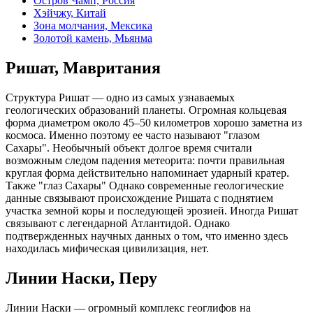
Остров Чамп, Россия
Хэйчжу, Китай
Зона молчания, Мексика
Золотой камень, Мьянма
Ришат, Мавритания
Структура Ришат — одно из самых узнаваемых
геологических образований планеты. Огромная кольцевая
форма диаметром около 45–50 километров хорошо заметна из
космоса. Именно поэтому ее часто называют "глазом
Сахары". Необычный объект долгое время считали
возможным следом падения метеорита: почти правильная
круглая форма действительно напоминает ударный кратер.
Также "глаз Сахары" Однако современные геологические
данные связывают происхождение Ришата с поднятием
участка земной коры и последующей эрозией. Иногда Ришат
связывают с легендарной Атлантидой. Однако
подтвержденных научных данных о том, что именно здесь
находилась мифическая цивилизация, нет.
Линии Наски, Перу
Линии Наски — огромный комплекс геоглифов на