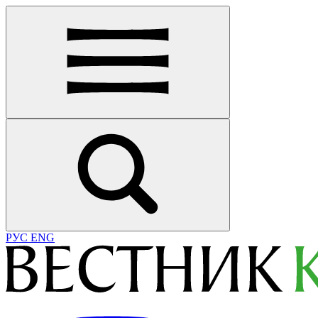
РУС
ENG