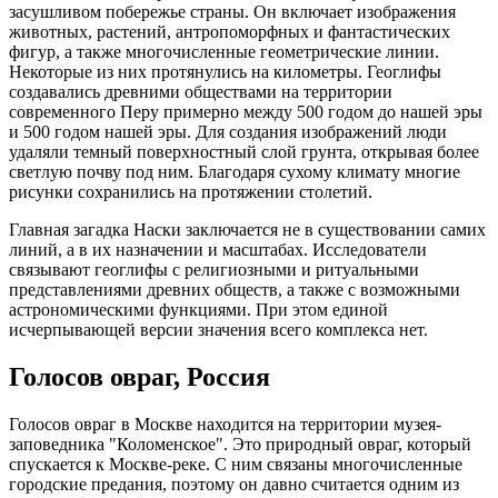
засушливом побережье страны. Он включает изображения
животных, растений, антропоморфных и фантастических
фигур, а также многочисленные геометрические линии.
Некоторые из них протянулись на километры. Геоглифы
создавались древними обществами на территории
современного Перу примерно между 500 годом до нашей эры
и 500 годом нашей эры. Для создания изображений люди
удаляли темный поверхностный слой грунта, открывая более
светлую почву под ним. Благодаря сухому климату многие
рисунки сохранились на протяжении столетий.
Главная загадка Наски заключается не в существовании самих
линий, а в их назначении и масштабах. Исследователи
связывают геоглифы с религиозными и ритуальными
представлениями древних обществ, а также с возможными
астрономическими функциями. При этом единой
исчерпывающей версии значения всего комплекса нет.
Голосов овраг, Россия
Голосов овраг в Москве находится на территории музея-
заповедника "Коломенское". Это природный овраг, который
спускается к Москве-реке. С ним связаны многочисленные
городские предания, поэтому он давно считается одним из