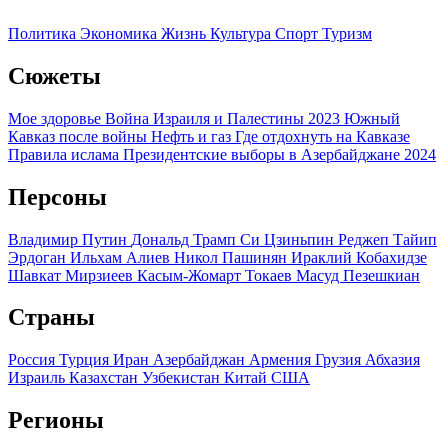
Политика
Экономика
Жизнь
Культура
Спорт
Туризм
Сюжеты
Мое здоровье
Война Израиля и Палестины 2023
Южный
Кавказ после войны
Нефть и газ
Где отдохнуть на Кавказе
Правила ислама
Президентские выборы в Азербайджане 2024
Персоны
Владимир Путин
Дональд Трамп
Си Цзиньпин
Реджеп Тайип
Эрдоган
Ильхам Алиев
Никол Пашинян
Ираклий Кобахидзе
Шавкат Мирзиеев
Касым-Жомарт Токаев
Масуд Пезешкиан
Страны
Россия
Турция
Иран
Азербайджан
Армения
Грузия
Абхазия
Израиль
Казахстан
Узбекистан
Китай
США
Регионы