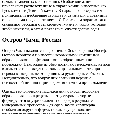
самых загадочных мест столицы. Особое внимание
привлекают расположенные в овраге камни, известные как
Гусь-камень и Девичий камень. В народных поверьях им
приписывали необычные свойства и связывали с древними
сакральными представлениями. С Голосовым оврагом также
связывают рассказы о загадочном тумане и людях, которые
якобы исчезали, а затем появлялись спустя долгие годы.
Остров Чамп, Россия
Остров Чамп находится в архипелаге Земля Франца-Иосифа.
Остров необитаем и известен необычными каменными
образованиями — сферолитами, разбросанными по
побережью. Некоторые из сфер достигают нескольких метров
в диаметре и выглядят настолько правильными, что при
первом взгляде их легко принять за рукотворные объекты.
Неудивительно, что вокруг них возникли версии о
неизвестной цивилизации и даже внеземном происхождении.
Однако геологические исследования относят подобные
образования к конкрециям — структурам, которые
формируются внутри осадочных пород в результате
минеральных процессов. Для сфер Чампа характерна
необычная округлая форма, но само существование