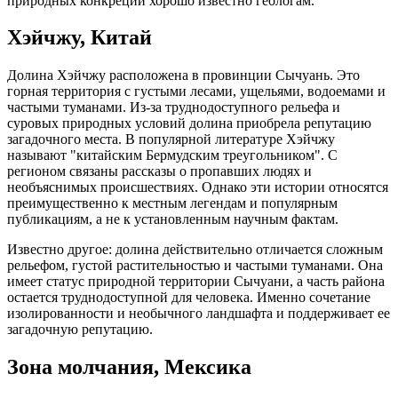
природных конкреций хорошо известно геологам.
Хэйчжу, Китай
Долина Хэйчжу расположена в провинции Сычуань. Это
горная территория с густыми лесами, ущельями, водоемами и
частыми туманами. Из-за труднодоступного рельефа и
суровых природных условий долина приобрела репутацию
загадочного места. В популярной литературе Хэйчжу
называют "китайским Бермудским треугольником". С
регионом связаны рассказы о пропавших людях и
необъяснимых происшествиях. Однако эти истории относятся
преимущественно к местным легендам и популярным
публикациям, а не к установленным научным фактам.
Известно другое: долина действительно отличается сложным
рельефом, густой растительностью и частыми туманами. Она
имеет статус природной территории Сычуани, а часть района
остается труднодоступной для человека. Именно сочетание
изолированности и необычного ландшафта и поддерживает ее
загадочную репутацию.
Зона молчания, Мексика