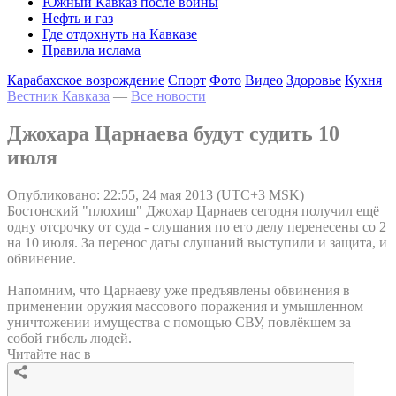
Южный Кавказ после войны
Нефть и газ
Где отдохнуть на Кавказе
Правила ислама
Карабахское возрождение
Спорт
Фото
Видео
Здоровье
Кухня
Вестник Кавказа
—
Все новости
Джохара Царнаева будут судить 10
июля
Опубликовано: 22:55, 24 мая 2013 (UTC+3 MSK)
Бостонский "плохиш" Джохар Царнаев сегодня получил ещё
одну отсрочку от суда - слушания по его делу перенесены со 2
на 10 июля. За перенос даты слушаний выступили и защита, и
обвинение.
Напомним, что Царнаеву уже предъявлены обвинения в
применении оружия массового поражения и умышленном
уничтожении имущества с помощью СВУ, повлёкшем за
собой гибель людей.
Читайте нас в