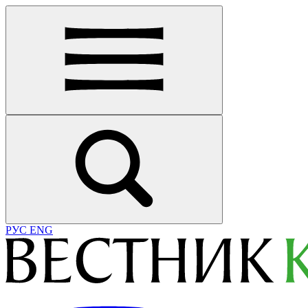
РУС
ENG