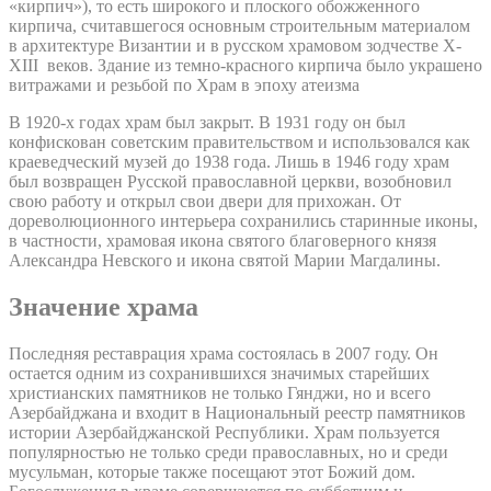
«кирпич»), то есть широкого и плоского обожженного
кирпича, считавшегося основным строительным материалом
в архитектуре Византии и в русском храмовом зодчестве X-
XIII веков. Здание из темно-красного кирпича было украшено
витражами и резьбой по Храм в эпоху атеизма
В 1920-х годах храм был закрыт. В 1931 году он был
конфискован советским правительством и использовался как
краеведческий музей до 1938 года. Лишь в 1946 году храм
был возвращен Русской православной церкви, возобновил
свою работу и открыл свои двери для прихожан. От
дореволюционного интерьера сохранились старинные иконы,
в частности, храмовая икона святого благоверного князя
Александра Невского и икона святой Марии Магдалины.
Значение храма
Последняя реставрация храма состоялась в 2007 году. Он
остается одним из сохранившихся значимых старейших
христианских памятников не только Гянджи, но и всего
Азербайджана и входит в Национальный реестр памятников
истории Азербайджанской Республики. Храм пользуется
популярностью не только среди православных, но и среди
мусульман, которые также посещают этот Божий дом.