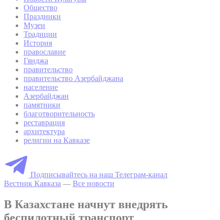
Общество
Праздники
Музеи
Традиции
История
православие
Гянджа
правительство
правительство Азербайджана
население
Азербайджан
памятники
благотворительность
реставрация
архитектура
религии на Кавказе
Подписывайтесь на наш Телеграм-канал
Вестник Кавказа
—
Все новости
В Казахстане начнут внедрять
беспилотный транспорт