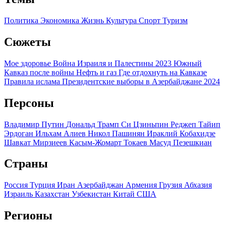
Политика
Экономика
Жизнь
Культура
Спорт
Туризм
Сюжеты
Мое здоровье
Война Израиля и Палестины 2023
Южный
Кавказ после войны
Нефть и газ
Где отдохнуть на Кавказе
Правила ислама
Президентские выборы в Азербайджане 2024
Персоны
Владимир Путин
Дональд Трамп
Си Цзиньпин
Реджеп Тайип
Эрдоган
Ильхам Алиев
Никол Пашинян
Ираклий Кобахидзе
Шавкат Мирзиеев
Касым-Жомарт Токаев
Масуд Пезешкиан
Страны
Россия
Турция
Иран
Азербайджан
Армения
Грузия
Абхазия
Израиль
Казахстан
Узбекистан
Китай
США
Регионы