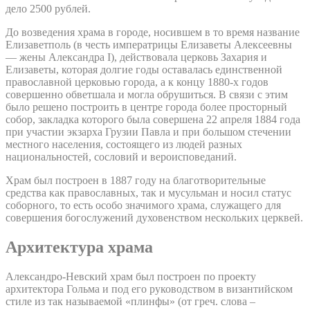
дело 2500 рублей.
До возведения храма в городе, носившем в то время название
Елизаветполь (в честь императрицы Елизаветы Алексеевны
— жены Александра I), действовала церковь Захария и
Елизаветы, которая долгие годы оставалась единственной
православной церковью города, а к концу 1880-х годов
совершенно обветшала и могла обрушиться. В связи с этим
было решено построить в центре города более просторный
собор, закладка которого была совершена 22 апреля 1884 года
при участии экзарха Грузии Павла и при большом стечении
местного населения, состоящего из людей разных
национальностей, сословий и вероисповеданий.
Храм был построен в 1887 году на благотворительные
средства как православных, так и мусульман и носил статус
соборного, то есть особо значимого храма, служащего для
совершения богослужений духовенством нескольких церквей.
Архитектура храма
Александро-Невский храм был построен по проекту
архитектора Гольма и под его руководством в византийском
стиле из так называемой «плинфы» (от греч. слова –