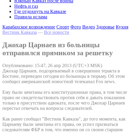
Южный Кавказ после войны
Нефть и газ
Где отдохнуть на Кавказе
Правила ислама
Карабахское возрождение
Спорт
Фото
Видео
Здоровье
Кухня
Вестник Кавказа
—
Все новости
Джохар Царнаев из больницы
отправился прямиком за решетку
Опубликовано: 15:47, 26 апр 2013 (UTC+3 MSK)
Джохар Царнаев, подозреваемый в совершении теракта в
Бостоне, переведен сегодня из больницы в тюрьму. Об этом
сообщил американский новостной телеканал Fox news.
Ему были зачитаны его конституционные права, в том числе
право не свидетельствовать против себя и давать показания
только в присутствии адвоката, после чего Джохар Царнаев
перестал отвечать на вопросы следователей.
Как ранее сообщал "Вестник Кавказа", до того момента, как
Царнаеву были зачитаны его права, он успел признаться
следователям ФБР в том, что именно он со своим старшим