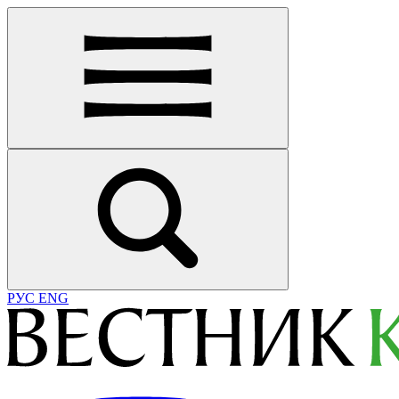
РУС
ENG