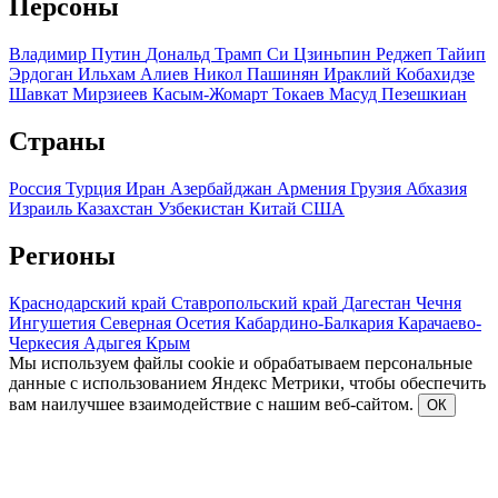
Персоны
Владимир Путин
Дональд Трамп
Си Цзиньпин
Реджеп Тайип
Эрдоган
Ильхам Алиев
Никол Пашинян
Ираклий Кобахидзе
Шавкат Мирзиеев
Касым-Жомарт Токаев
Масуд Пезешкиан
Страны
Россия
Турция
Иран
Азербайджан
Армения
Грузия
Абхазия
Израиль
Казахстан
Узбекистан
Китай
США
Регионы
Краснодарский край
Ставропольский край
Дагестан
Чечня
Ингушетия
Северная Осетия
Кабардино-Балкария
Карачаево-
Черкесия
Адыгея
Крым
Мы используем файлы cookie и обрабатываем персональные
данные с использованием Яндекс Метрики, чтобы обеспечить
вам наилучшее взаимодействие с нашим веб-сайтом.
ОК