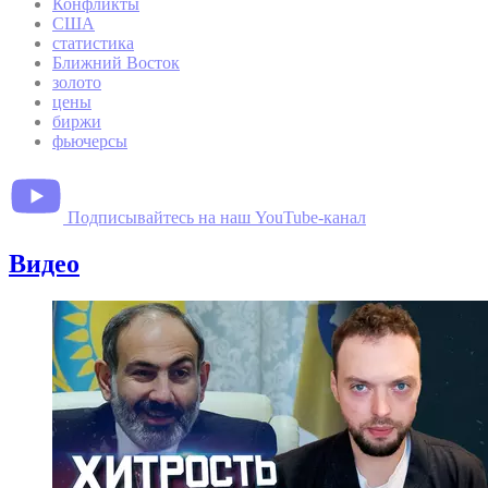
Конфликты
США
статистика
Ближний Восток
золото
цены
биржи
фьючерсы
Подписывайтесь на наш YouTube-канал
Видео