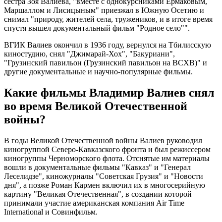
сестра Зоя Валиева, "вместе с однокурсниками Ермаковым,
Маршаллом и Лисицыным" приезжал в Южную Осетию и
снимал "природу, жителей села, тружеников, и в итоге время
спустя вышел документальный фильм "Родное село"".
ВГИК Валиев окончил в 1936 году, вернулся на Тбилисскую
киностудию, снял "Джимарай-Хох", "Бакуриани",
"Грузинский павильон (Грузинский павильон на ВСХВ)" и
другие документальные и научно-популярные фильмы.
Какие фильмы Владимир Валиев снял
во время Великой Отечественной
войны?
В годы Великой Отечественной войны Валиев руководил
киногруппой Северо-Кавказского фронта и был режиссером
киногруппы Черноморского флота. Отснятые им материалы
вошли в документальные фильмы "Кавказ" и "Генерал
Леселидзе", киножурналы "Советская Грузия" и "Новости
дня", а позже Роман Кармен включил их в многосерийную
картину "Великая Отечественная", в создании которой
принимали участие американская компания Air Time
International и Совинфильм.