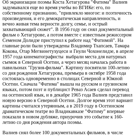
Об экранизации поэмы Коста Хетагурова "Фатима" Валиев
задумывался еще во время учебы во ВГИКе: его, по
собственному признанию, "привлекло многое: и поэтичность
произведения, и его демократическая направленность, и
вечно живая тема верности долгу, семье, и острый
захватывающий сюжет". В 1956 году он снял документальный
фильм о Хетагурове, а потом вместе с известным режиссером
Семеном Долидзе приступил к работе над "Фатимой". На
главные роли были утверждены Владимир Тхапсаев, Тамара
Кокова, Отар Мегвинетухуцеси и Гиули Чохонелидзе, в апреле
1957 года кинематографисты выбрали места для натурных
съемок в Северной Осетии, а через месяц началась работа в
павильонах "Грузия-фильма". Картину посвятили 100-летию
со дня рождения Хетагурова, премьера в октябре 1958 года
состоялась одновременно в столицах Северной и Южной
Осетии. Сначала "Фатима" вышла на русском и грузинском
языках, потом поэт и публицист Реваз Асаев сделал перевод
на осетинский язык, и в декабре 1965 года Валиев представил
новую версию в Северной Осетии. Долгое время этот вариант
картины считался утерянным, а в 2019 году в Осетинском
драматическом театре во Владикавказе "Фатиму" впервые
показали в новом дубляже, приурочив это событие к 160-
летию со дня рождения автора поэмы.
Валиев снял более 100 документальных фильмов, в числе