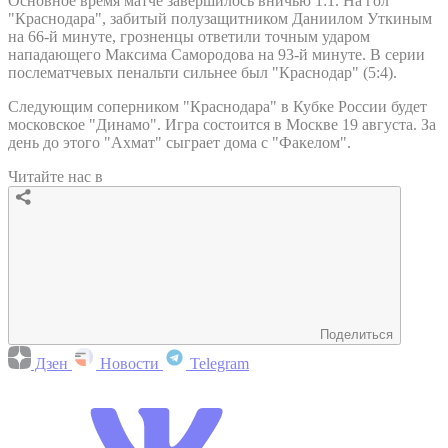
Основное время матче завершилось вничью 1:1. На гол
"Краснодара", забитый полузащитником Даниилом Уткиным
на 66-й минуте, грозненцы ответили точным ударом
нападающего Максима Самородова на 93-й минуте. В серии
послематчевых пенальти сильнее был "Краснодар" (5:4).
Следующим соперником "Краснодара" в Кубке России будет
московское "Динамо". Игра состоится в Москве 19 августа. За
день до этого "Ахмат" сыграет дома с "Факелом".
Читайте нас в
Поделиться
Дзен
Новости
Telegram