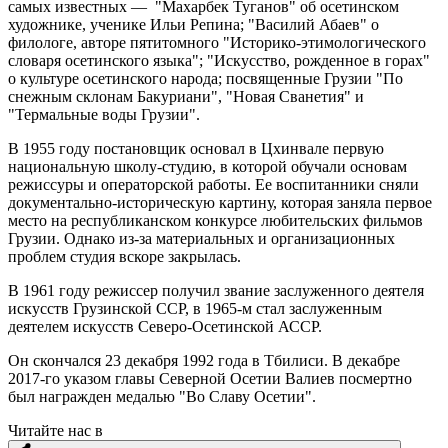
самых известных — "Махарбек Туганов" об осетинском
художнике, ученике Ильи Репина; "Василий Абаев" о
филологе, авторе пятитомного "Историко-этимологического
словаря осетинского языка"; "Искусство, рожденное в горах"
о культуре осетинского народа; посвященные Грузии "По
снежным склонам Бакуриани", "Новая Сванетия" и
"Термальные воды Грузии".
В 1955 году постановщик основал в Цхинвале первую
национальную школу-студию, в которой обучали основам
режиссуры и операторской работы. Ее воспитанники сняли
документально-историческую картину, которая заняла первое
место на республиканском конкурсе любительских фильмов
Грузии. Однако из-за материальных и организационных
проблем студия вскоре закрылась.
В 1961 году режиссер получил звание заслуженного деятеля
искусств Грузинской ССР, в 1965-м стал заслуженным
деятелем искусств Северо-Осетинской АССР.
Он скончался 23 декабря 1992 года в Тбилиси. В декабре
2017-го указом главы Северной Осетии Валиев посмертно
был награжден медалью "Во Славу Осетии".
Читайте нас в