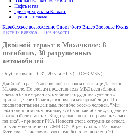
Южный Кавказ после войны
Нефть и газ
Где отдохнуть на Кавказе
Правила ислама
Карабахское возрождение
Спорт
Фото
Видео
Здоровье
Кухня
Вестник Кавказа
—
Все новости
Двойной теракт в Махачкале: 8
погибших, 30 разрушенных
автомобилей
Опубликовано: 16:35, 20 мая 2013 (UTC+3 MSK)
Двойной теракт был совершён сегодня в столице Дагестана
Махачкале. По словам представителя МВД республики,
сначала был взорван автомобиль сотрудника судебного
пристава, через 15 минут взорвался мусорный ящик. По
предвариетльным данным, погибло восемь человек. "Мы
работали в штатном режиме, всё было как обычно, сидели на
своих рабочих местах. Когда услышали два взрыва, началась
паника", - приводит РИА Новости слова сотрудника отдела
по взаимодействию со СМИ СУСК республики Магомеда
Буттаева. Также двумя взрывами было повреждено 30