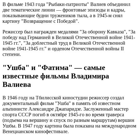
В фильме 1943 года "Рыбаки-патриоты" Валиев объединил
две тематические линии — фронтовые эпизоды и кадры,
показывающие будни тружеников тыла, а в 1945-м снял
картину "Возвращение с Победой".
Режиссер был награжден медалями "За оборону Кавказа", "За
победу над Германией в Великой Отечественной войне 1941-
1945 гг.", "За доблестный труд в Великой Отечественной
войне 1941-1945 гг." и орденом Отечественной войны II
степени.
"Ушба" и "Фатима" — самые
известные фильмы Владимира
Валиева
В 1946 году на Тбилисской киностудии режиссер создал
документальный фильм "Ушба" в память об известном
альпинисте Александре Джапаридзе. Заслуженный мастер
спорта СССР погиб в октябре 1945-го во время траверса
(подъема на вершину и спуск по разным маршрутам) вершин
Ушбы. В 1947 году картина была показана на международном
Венецианском кинофестивале.