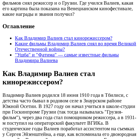
фильмов снял режиссер и о Грузии. Где учился Валиев, какая
его картина была показана на Венецианском кинофестивале,
какие награды и звания получил?
Оглавление
Как Владимир Валиев стал кинорежиссером?
Какие фильмы Владимир Валиев снял во время Великой
Отечественной войны?
"Ушба" и "Фатима" — самые известные фильмы
Владимира Валиева
Как Владимир Валиев стал
кинорежиссером?
Владимир Валиев родился 18 июня 1910 года в Тбилиси, с
детства часто бывал в родовом селе в Знаурском районе
Южной Осетии. В 1927 году он начал учиться в школе-студии
при Госкинпроме Грузии (так тогда называлась "Грузия-
фильм"), через два года стал помощником режиссера, а в 1931-
м поступил на операторский факультет ВГИКа. В
студенческие годы Валиев поработал ассистентом на съемках
у Сергея Эйзенштейна, а еще, как вспоминала его двоюродная