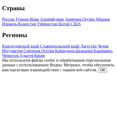
Страны
Россия
Турция
Иран
Азербайджан
Армения
Грузия
Абхазия
Израиль
Казахстан
Узбекистан
Китай
США
Регионы
Краснодарский край
Ставропольский край
Дагестан
Чечня
Ингушетия
Северная Осетия
Кабардино-Балкария
Карачаево-
Черкесия
Адыгея
Крым
Мы используем файлы cookie и обрабатываем персональные
данные с использованием Яндекс Метрики, чтобы обеспечить
вам наилучшее взаимодействие с нашим веб-сайтом.
ОК