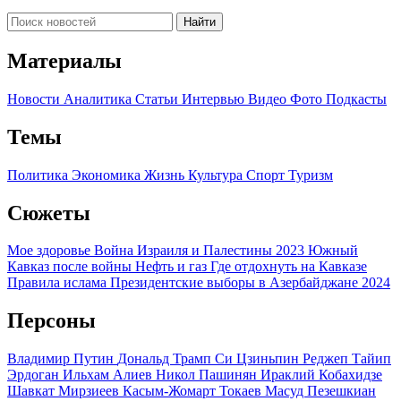
Найти
Материалы
Новости
Аналитика
Статьи
Интервью
Видео
Фото
Подкасты
Темы
Политика
Экономика
Жизнь
Культура
Спорт
Туризм
Сюжеты
Мое здоровье
Война Израиля и Палестины 2023
Южный
Кавказ после войны
Нефть и газ
Где отдохнуть на Кавказе
Правила ислама
Президентские выборы в Азербайджане 2024
Персоны
Владимир Путин
Дональд Трамп
Си Цзиньпин
Реджеп Тайип
Эрдоган
Ильхам Алиев
Никол Пашинян
Ираклий Кобахидзе
Шавкат Мирзиеев
Касым-Жомарт Токаев
Масуд Пезешкиан