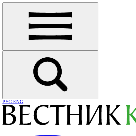
РУС
ENG