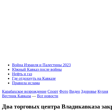
Война Израиля и Палестины 2023
Южный Кавказ после войны
Нефть и газ
Где отдохнуть на Кавказе
Правила ислама
Карабахское возрождение
Спорт
Фото
Видео
Здоровье
Кухня
Вестник Кавказа
—
Все новости
Два торговых центра Владикавказа зак