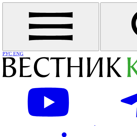
РУС
ENG