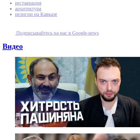
реставрация
архитектура
религии на Кавказе
Подписывайтесь на наc в Google-news
Видео