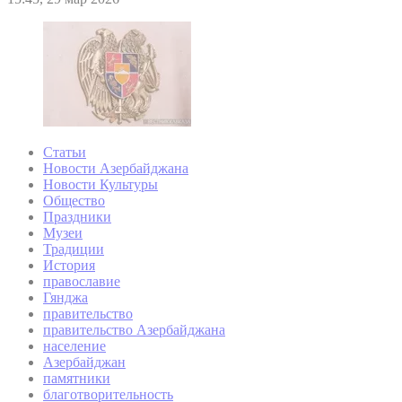
Статьи
Новости Азербайджана
Новости Культуры
Общество
Праздники
Музеи
Традиции
История
православие
Гянджа
правительство
правительство Азербайджана
население
Азербайджан
памятники
благотворительность