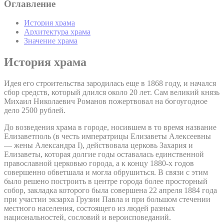
Оглавление
История храма
Архитектура храма
Значение храма
История храма
Идея его строительства зародилась еще в 1868 году, и начался
сбор средств, который длился около 20 лет. Сам великий князь
Михаил Николаевич Романов пожертвовал на богоугодное
дело 2500 рублей.
До возведения храма в городе, носившем в то время название
Елизаветполь (в честь императрицы Елизаветы Алексеевны
— жены Александра I), действовала церковь Захария и
Елизаветы, которая долгие годы оставалась единственной
православной церковью города, а к концу 1880-х годов
совершенно обветшала и могла обрушиться. В связи с этим
было решено построить в центре города более просторный
собор, закладка которого была совершена 22 апреля 1884 года
при участии экзарха Грузии Павла и при большом стечении
местного населения, состоящего из людей разных
национальностей, сословий и вероисповеданий.