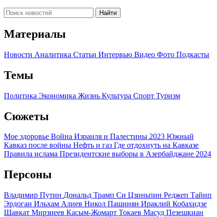
Найти
Материалы
Новости
Аналитика
Статьи
Интервью
Видео
Фото
Подкасты
Темы
Политика
Экономика
Жизнь
Культура
Спорт
Туризм
Сюжеты
Мое здоровье
Война Израиля и Палестины 2023
Южный
Кавказ после войны
Нефть и газ
Где отдохнуть на Кавказе
Правила ислама
Президентские выборы в Азербайджане 2024
Персоны
Владимир Путин
Дональд Трамп
Си Цзиньпин
Реджеп Тайип
Эрдоган
Ильхам Алиев
Никол Пашинян
Ираклий Кобахидзе
Шавкат Мирзиеев
Касым-Жомарт Токаев
Масуд Пезешкиан