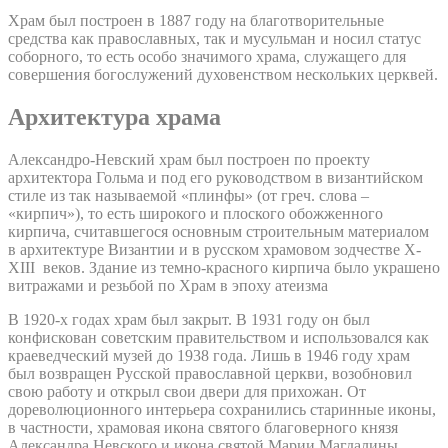
Храм был построен в 1887 году на благотворительные
средства как православных, так и мусульман и носил статус
соборного, то есть особо значимого храма, служащего для
совершения богослужений духовенством нескольких церквей.
Архитектура храма
Александро-Невский храм был построен по проекту
архитектора Гольма и под его руководством в византийском
стиле из так называемой «плинфы» (от греч. слова –
«кирпич»), то есть широкого и плоского обожженного
кирпича, считавшегося основным строительным материалом
в архитектуре Византии и в русском храмовом зодчестве X-
XIII веков. Здание из темно-красного кирпича было украшено
витражами и резьбой по Храм в эпоху атеизма
В 1920-х годах храм был закрыт. В 1931 году он был
конфискован советским правительством и использовался как
краеведческий музей до 1938 года. Лишь в 1946 году храм
был возвращен Русской православной церкви, возобновил
свою работу и открыл свои двери для прихожан. От
дореволюционного интерьера сохранились старинные иконы,
в частности, храмовая икона святого благоверного князя
Александра Невского и икона святой Марии Магдалины.