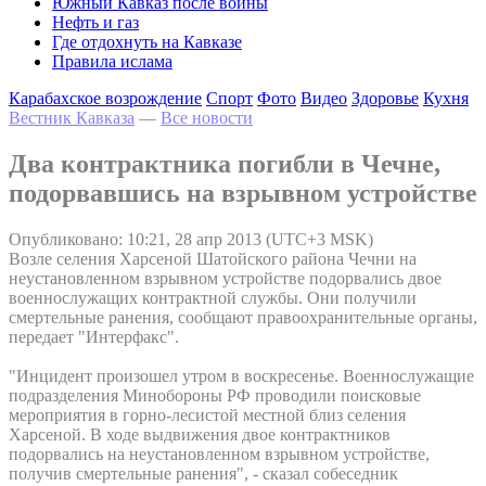
Южный Кавказ после войны
Нефть и газ
Где отдохнуть на Кавказе
Правила ислама
Карабахское возрождение
Спорт
Фото
Видео
Здоровье
Кухня
Вестник Кавказа
—
Все новости
Два контрактника погибли в Чечне,
подорвавшись на взрывном устройстве
Опубликовано: 10:21, 28 апр 2013 (UTC+3 MSK)
Возле селения Харсеной Шатойского района Чечни на
неустановленном взрывном устройстве подорвались двое
военнослужащих контрактной службы. Они получили
смертельные ранения, сообщают правоохранительные органы,
передает "Интерфакс".
"Инцидент произошел утром в воскресенье. Военнослужащие
подразделения Минобороны РФ проводили поисковые
мероприятия в горно-лесистой местной близ селения
Харсеной. В ходе выдвижения двое контрактников
подорвались на неустановленном взрывном устройстве,
получив смертельные ранения", - сказал собеседник