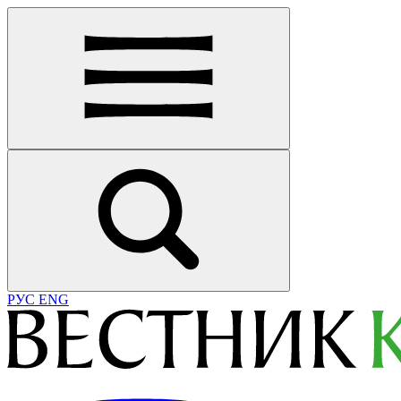
РУС
ENG