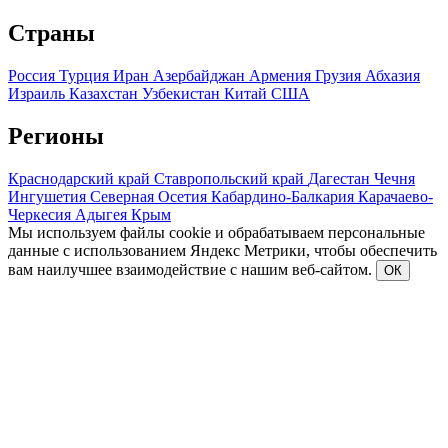
Страны
Россия
Турция
Иран
Азербайджан
Армения
Грузия
Абхазия
Израиль
Казахстан
Узбекистан
Китай
США
Регионы
Краснодарский край
Ставропольский край
Дагестан
Чечня
Ингушетия
Северная Осетия
Кабардино-Балкария
Карачаево-
Черкесия
Адыгея
Крым
Мы используем файлы cookie и обрабатываем персональные
данные с использованием Яндекс Метрики, чтобы обеспечить
вам наилучшее взаимодействие с нашим веб-сайтом.
ОК