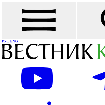
РУС
ENG