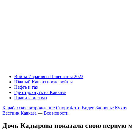
Война Израиля и Палестины 2023
Южный Кавказ после войны
Нефть и газ
Где отдохнуть на Кавказе
Правила ислама
Карабахское возрождение
Спорт
Фото
Видео
Здоровье
Кухня
Вестник Кавказа
—
Все новости
Дочь Кадырова показала свою первую