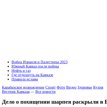
Война Израиля и Палестины 2023
Южный Кавказ после войны
Нефть и газ
Где отдохнуть на Кавказе
Правила ислама
Карабахское возрождение
Спорт
Фото
Видео
Здоровье
Кухня
Вестник Кавказа
—
Все новости
Дело о похищении шарпея раскрыли в 