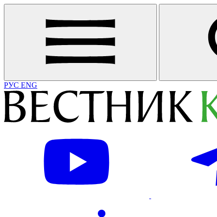
РУС
ENG