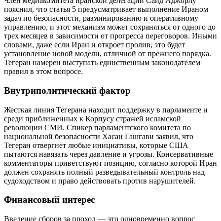
Член медиакомитета иранской делегации Саид Аджорлу
пояснил, что статья 5 предусматривает выполнение Ираном
задач по безопасности, разминированию и оперативному
управлению, и этот механизм может сохраняться от одного до
трех месяцев в зависимости от прогресса переговоров. Иными
словами, даже если Иран и откроет пролив, это будет
установление новой модели, отличной от прежнего порядка.
Тегеран намерен выступать единственным законодателем
правил в этом вопросе.
Внутриполитический фактор
Жесткая линия Тегерана находит поддержку в парламенте и
среди приближенных к Корпусу стражей исламской
революции СМИ. Спикер парламентского комитета по
национальной безопасности Хасан Гашгави заявил, что
Тегеран отвергнет любые инициативы, которые США
пытаются навязать через давление и угрозы. Консервативные
комментаторы приветствуют позицию, согласно которой Иран
должен сохранять полный разведывательный контроль над
судоходством и право действовать против нарушителей.
Финансовый интерес
Введение сборов за проход — это одновременно вопрос