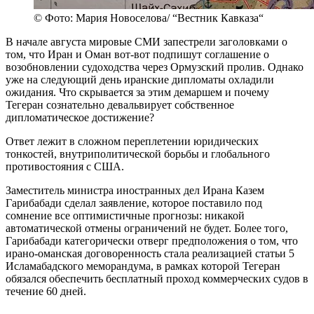
© Фото: Мария Новоселова/ “Вестник Кавказа“
В начале августа мировые СМИ запестрели заголовками о
том, что Иран и Оман вот-вот подпишут соглашение о
возобновлении судоходства через Ормузский пролив. Однако
уже на следующий день иранские дипломаты охладили
ожидания. Что скрывается за этим демаршем и почему
Тегеран сознательно девальвирует собственное
дипломатическое достижение?
Ответ лежит в сложном переплетении юридических
тонкостей, внутриполитической борьбы и глобального
противостояния с США.
Заместитель министра иностранных дел Ирана Казем
Гарибабади сделал заявление, которое поставило под
сомнение все оптимистичные прогнозы: никакой
автоматической отмены ограничений не будет. Более того,
Гарибабади категорически отверг предположения о том, что
ирано-оманская договоренность стала реализацией статьи 5
Исламабадского меморандума, в рамках которой Тегеран
обязался обеспечить бесплатный проход коммерческих судов в
течение 60 дней.