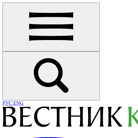
РУС
ENG